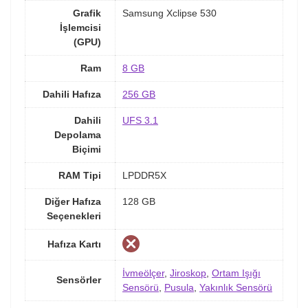
Grafik
Samsung Xclipse 530
İşlemcisi
(GPU)
Ram
8 GB
Dahili Hafıza
256 GB
Dahili
UFS 3.1
Depolama
Biçimi
RAM Tipi
LPDDR5X
Diğer Hafıza
128 GB
Seçenekleri
Hafıza Kartı
İvmeölçer
,
Jiroskop
,
Ortam Işığı
Sensörler
Sensörü
,
Pusula
,
Yakınlık Sensörü