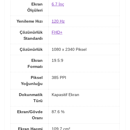
Ekran
6.7 İnç
Ölçüleri
Yenileme Hızı
120 Hz
Çözünürlük
FHD+
Standardı
Çözünürlük
1080 x 2340 Piksel
Ekran
19.5:9
Formatı
Piksel
385 PPI
Yoğunluğu
Dokunmatik
Kapasitif Ekran
Türü
Ekran/Gövde
87.6 %
Oranı
Ekran Hacmi
109.7 cm²