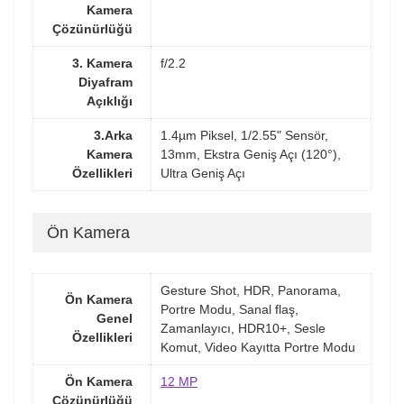
Kamera
Çözünürlüğü
3. Kamera
f/2.2
Diyafram
Açıklığı
3.Arka
1.4µm Piksel, 1/2.55" Sensör,
Kamera
13mm, Ekstra Geniş Açı (120°),
Özellikleri
Ultra Geniş Açı
Ön Kamera
Gesture Shot, HDR, Panorama,
Ön Kamera
Portre Modu, Sanal flaş,
Genel
Zamanlayıcı, HDR10+, Sesle
Özellikleri
Komut, Video Kayıtta Portre Modu
Ön Kamera
12 MP
Çözünürlüğü