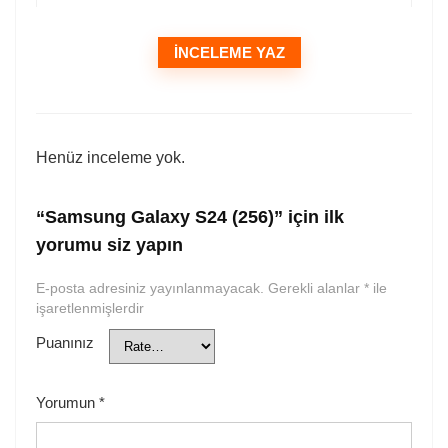
İNCELEME YAZ
Henüz inceleme yok.
“Samsung Galaxy S24 (256)” için ilk
yorumu siz yapın
E-posta adresiniz yayınlanmayacak.
Gerekli alanlar
*
ile
işaretlenmişlerdir
Puanınız
Yorumun
*