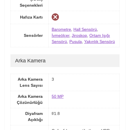
Seçenekleri
Hafıza Kartı
Barometre
,
Hall Sensörü
,
Sensörler
İvmeölçer
,
Jiroskop
,
Ortam Işığı
Sensörü
,
Pusula
,
Yakınlık Sensörü
Arka Kamera
Arka Kamera
3
Lens Sayısı
Arka Kamera
50 MP
Çözünürlüğü
Diyafram
f/1.8
Açıklığı