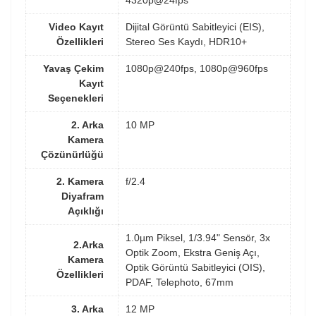
4320p@24fps
Video Kayıt
Dijital Görüntü Sabitleyici (EIS),
Özellikleri
Stereo Ses Kaydı, HDR10+
Yavaş Çekim
1080p@240fps, 1080p@960fps
Kayıt
Seçenekleri
2. Arka
10 MP
Kamera
Çözünürlüğü
2. Kamera
f/2.4
Diyafram
Açıklığı
1.0µm Piksel, 1/3.94" Sensör, 3x
2.Arka
Optik Zoom, Ekstra Geniş Açı,
Kamera
Optik Görüntü Sabitleyici (OIS),
Özellikleri
PDAF, Telephoto, 67mm
3. Arka
12 MP