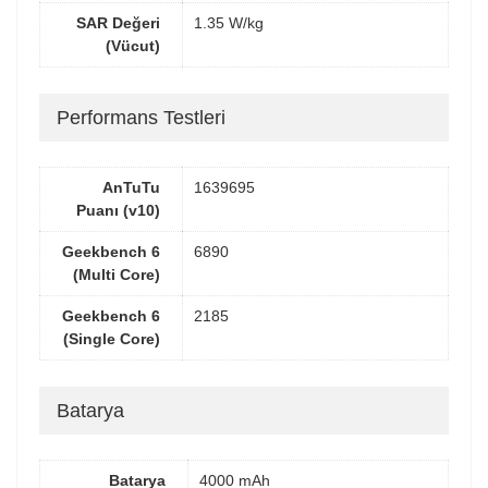
SAR Değeri
1.35 W/kg
(Vücut)
Performans Testleri
AnTuTu
1639695
Puanı (v10)
Geekbench 6
6890
(Multi Core)
Geekbench 6
2185
(Single Core)
Batarya
Batarya
4000 mAh