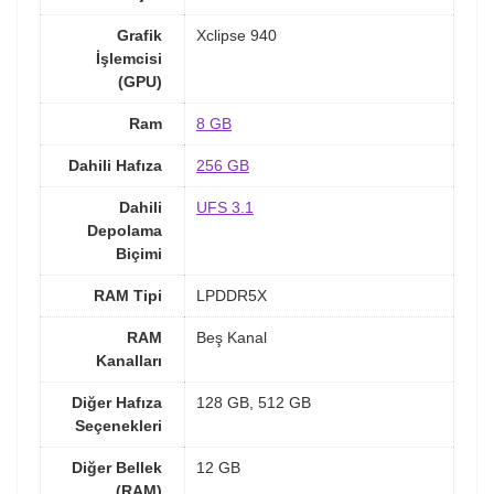
Grafik
Xclipse 940
İşlemcisi
(GPU)
Ram
8 GB
Dahili Hafıza
256 GB
Dahili
UFS 3.1
Depolama
Biçimi
RAM Tipi
LPDDR5X
RAM
Beş Kanal
Kanalları
Diğer Hafıza
128 GB, 512 GB
Seçenekleri
Diğer Bellek
12 GB
(RAM)