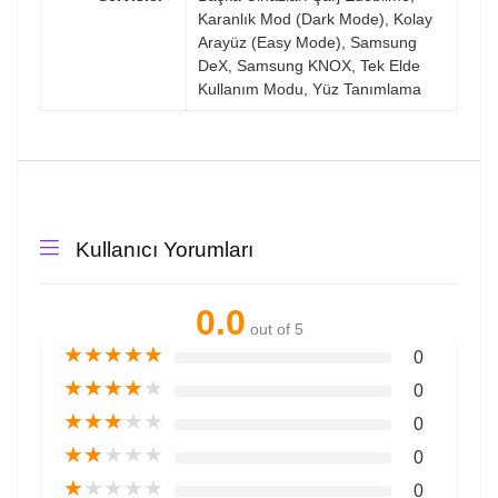
Karanlık Mod (Dark Mode), Kolay
Arayüz (Easy Mode), Samsung
DeX, Samsung KNOX, Tek Elde
Kullanım Modu, Yüz Tanımlama
Kullanıcı Yorumları
0.0
out of 5
★
★
★
★
★
0
★
★
★
★
★
0
★
★
★
★
★
0
★
★
★
★
★
0
★
★
★
★
★
0