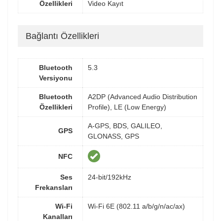
Özellikleri
Video Kayıt
Bağlantı Özellikleri
Bluetooth
5.3
Versiyonu
Bluetooth
A2DP (Advanced Audio Distribution
Özellikleri
Profile), LE (Low Energy)
A-GPS, BDS, GALILEO,
GPS
GLONASS, GPS
NFC
Ses
24-bit/192kHz
Frekansları
Wi-Fi
Wi-Fi 6E (802.11 a/b/g/n/ac/ax)
Kanalları