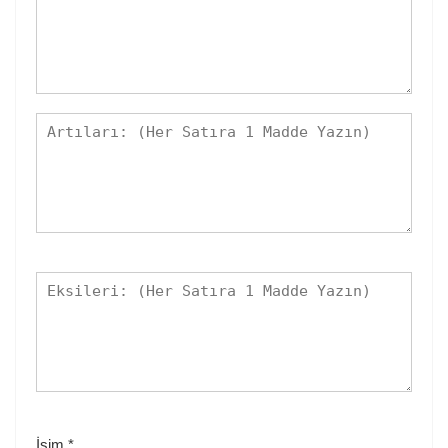
İsim
*