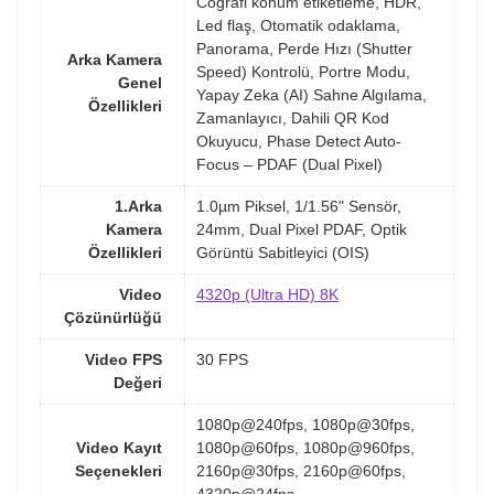
Coğrafi konum etiketleme, HDR,
Led flaş, Otomatik odaklama,
Panorama, Perde Hızı (Shutter
Arka Kamera
Speed) Kontrolü, Portre Modu,
Genel
Yapay Zeka (AI) Sahne Algılama,
Özellikleri
Zamanlayıcı, Dahili QR Kod
Okuyucu, Phase Detect Auto-
Focus – PDAF (Dual Pixel)
1.Arka
1.0µm Piksel, 1/1.56" Sensör,
Kamera
24mm, Dual Pixel PDAF, Optik
Özellikleri
Görüntü Sabitleyici (OIS)
Video
4320p (Ultra HD) 8K
Çözünürlüğü
Video FPS
30 FPS
Değeri
1080p@240fps, 1080p@30fps,
Video Kayıt
1080p@60fps, 1080p@960fps,
Seçenekleri
2160p@30fps, 2160p@60fps,