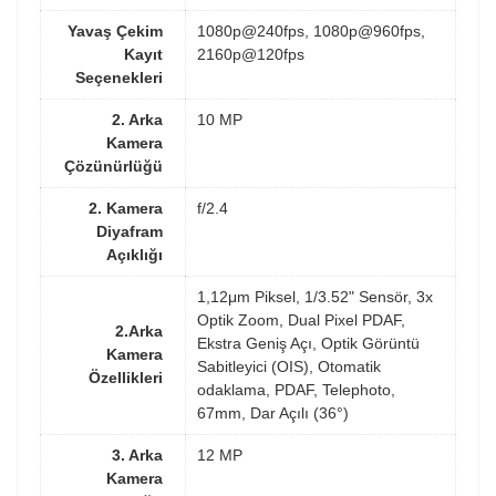
Yavaş Çekim
1080p@240fps, 1080p@960fps,
Kayıt
2160p@120fps
Seçenekleri
2. Arka
10 MP
Kamera
Çözünürlüğü
2. Kamera
f/2.4
Diyafram
Açıklığı
1,12μm Piksel, 1/3.52" Sensör, 3x
Optik Zoom, Dual Pixel PDAF,
2.Arka
Ekstra Geniş Açı, Optik Görüntü
Kamera
Sabitleyici (OIS), Otomatik
Özellikleri
odaklama, PDAF, Telephoto,
67mm, Dar Açılı (36°)
3. Arka
12 MP
Kamera