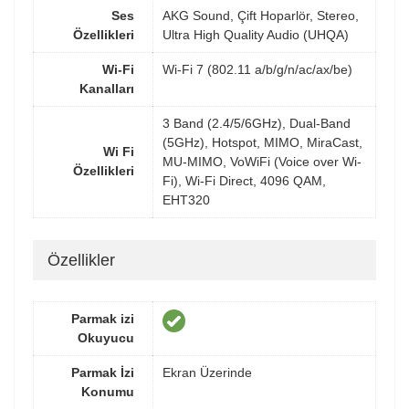
Ses
AKG Sound, Çift Hoparlör, Stereo,
Özellikleri
Ultra High Quality Audio (UHQA)
Wi-Fi
Wi-Fi 7 (802.11 a/b/g/n/ac/ax/be)
Kanalları
3 Band (2.4/5/6GHz), Dual-Band
(5GHz), Hotspot, MIMO, MiraCast,
Wi Fi
MU-MIMO, VoWiFi (Voice over Wi-
Özellikleri
Fi), Wi-Fi Direct, 4096 QAM,
EHT320
Özellikler
Parmak izi
Okuyucu
Parmak İzi
Ekran Üzerinde
Konumu