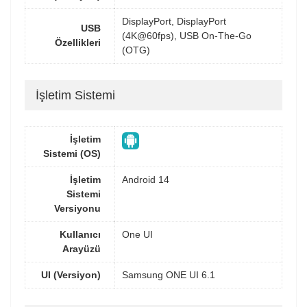
DisplayPort, DisplayPort
USB
(4K@60fps), USB On-The-Go
Özellikleri
(OTG)
İşletim Sistemi
İşletim
Sistemi (OS)
İşletim
Android 14
Sistemi
Versiyonu
Kullanıcı
One UI
Arayüzü
UI (Versiyon)
Samsung ONE UI 6.1