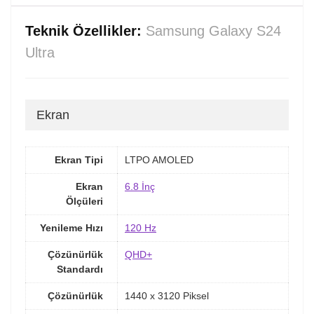
Teknik Özellikler:
Samsung Galaxy S24
Ultra
Ekran
Ekran Tipi
LTPO AMOLED
Ekran
6.8 İnç
Ölçüleri
Yenileme Hızı
120 Hz
Çözünürlük
QHD+
Standardı
Çözünürlük
1440 x 3120 Piksel