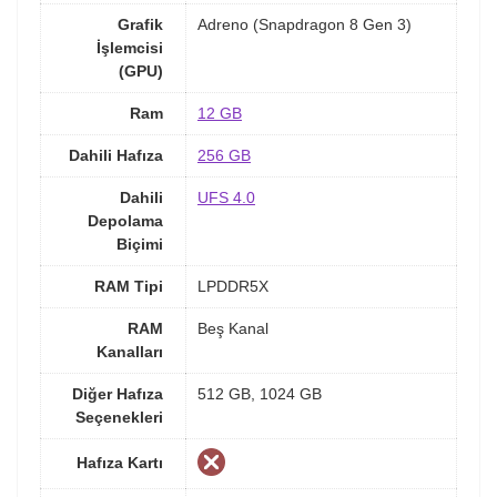
Grafik
Adreno (Snapdragon 8 Gen 3)
İşlemcisi
(GPU)
Ram
12 GB
Dahili Hafıza
256 GB
Dahili
UFS 4.0
Depolama
Biçimi
RAM Tipi
LPDDR5X
RAM
Beş Kanal
Kanalları
Diğer Hafıza
512 GB, 1024 GB
Seçenekleri
Hafıza Kartı