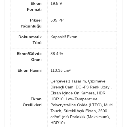
Ekran
19:5:9
Formatı
Piksel
505 PPI
Yoğunluğu
Dokunmatik
Kapasitif Ekran
Türü
Ekran/Gövde
88.4 %
Oranı
Ekran Hacmi
113.35 cm²
Çerçevesiz Tasarım, Çizilmeye
Dirençli Cam, DCI-P3 Renk Uzayı,
Ekran İçinde Ön Kamera, HDR,
Ekran
HDR10, Low-Temperature
Özellikleri
Polycrystalline Oxide (LTPO), Multi
Touch, Sürekli Açık Ekran, 2600
cd/m² (nit) Parlaklık (Maksimum),
HDR10+