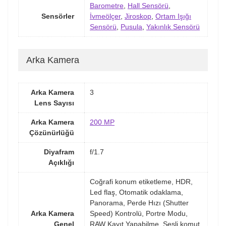
Barometre
,
Hall Sensörü
,
Sensörler
İvmeölçer
,
Jiroskop
,
Ortam Işığı
Sensörü
,
Pusula
,
Yakınlık Sensörü
Arka Kamera
Arka Kamera
3
Lens Sayısı
Arka Kamera
200 MP
Çözünürlüğü
Diyafram
f/1.7
Açıklığı
Coğrafi konum etiketleme, HDR,
Led flaş, Otomatik odaklama,
Panorama, Perde Hızı (Shutter
Arka Kamera
Speed) Kontrolü, Portre Modu,
Genel
RAW Kayıt Yapabilme, Sesli komut,