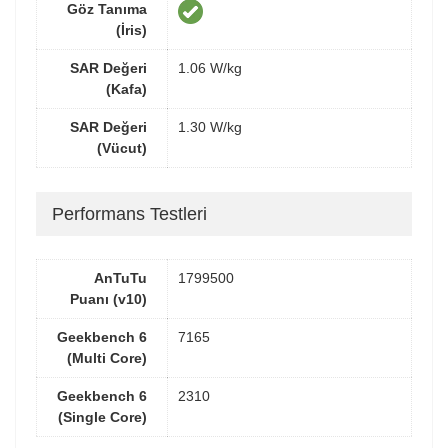
Göz Tanıma
(İris)
SAR Değeri
1.06 W/kg
(Kafa)
SAR Değeri
1.30 W/kg
(Vücut)
Performans Testleri
AnTuTu
1799500
Puanı (v10)
Geekbench 6
7165
(Multi Core)
Geekbench 6
2310
(Single Core)