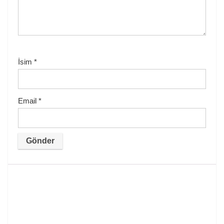
İsim
*
Email
*