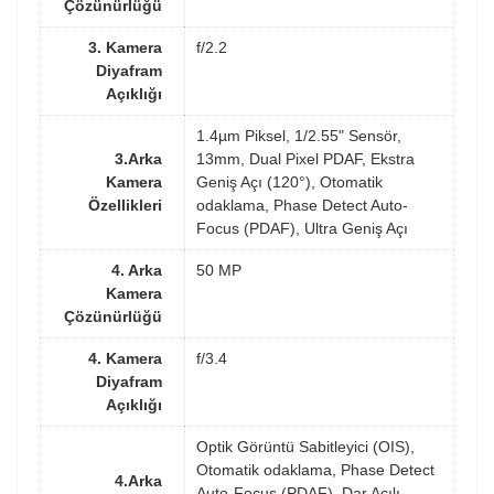
Çözünürlüğü
3. Kamera
f/2.2
Diyafram
Açıklığı
1.4µm Piksel, 1/2.55" Sensör,
3.Arka
13mm, Dual Pixel PDAF, Ekstra
Kamera
Geniş Açı (120°), Otomatik
Özellikleri
odaklama, Phase Detect Auto-
Focus (PDAF), Ultra Geniş Açı
4. Arka
50 MP
Kamera
Çözünürlüğü
4. Kamera
f/3.4
Diyafram
Açıklığı
Optik Görüntü Sabitleyici (OIS),
Otomatik odaklama, Phase Detect
4.Arka
Auto-Focus (PDAF), Dar Açılı