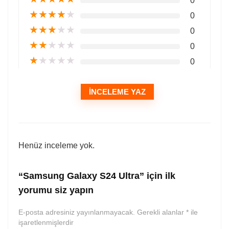
0
★
★
★
★
★
0
★
★
★
★
★
0
★
★
★
★
★
0
★
★
★
★
★
0
İNCELEME YAZ
Henüz inceleme yok.
“Samsung Galaxy S24 Ultra” için ilk
yorumu siz yapın
E-posta adresiniz yayınlanmayacak.
Gerekli alanlar
*
ile
işaretlenmişlerdir