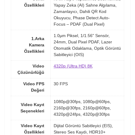
Özellikleri
Yapay Zeka (AI) Sahne Algılama,
Zamanlayıcı, Dahili QR Kod
Okuyucu, Phase Detect Auto-
Focus – PDAF (Dual Pixel)
1.0µm Piksel, 1/1.56" Sensör,
1.Arka
24mm, Dual Pixel PDAF, Lazer
Kamera
Otomatik Odaklama, Optik Görüntü
Özellikleri
Sabitleyici (OIS)
Video
4320p (Ultra HD) 8K
Çözünürlüğü
Video FPS
30 FPS
Değeri
1080p@30fps, 1080p@60fps,
Video Kayıt
2160p@30fps, 2160p@60fps,
Seçenekleri
4320p@24fps, 4320p@30fps
Video Kayıt
Dijital Görüntü Sabitleyici (EIS),
Özellikleri
Stereo Ses Kaydı, HDR10+