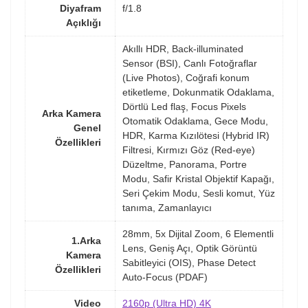
Diyafram
f/1.8
Açıklığı
Akıllı HDR, Back-illuminated
Sensor (BSI), Canlı Fotoğraflar
(Live Photos), Coğrafi konum
etiketleme, Dokunmatik Odaklama,
Dörtlü Led flaş, Focus Pixels
Arka Kamera
Otomatik Odaklama, Gece Modu,
Genel
HDR, Karma Kızılötesi (Hybrid IR)
Özellikleri
Filtresi, Kırmızı Göz (Red-eye)
Düzeltme, Panorama, Portre
Modu, Safir Kristal Objektif Kapağı,
Seri Çekim Modu, Sesli komut, Yüz
tanıma, Zamanlayıcı
28mm, 5x Dijital Zoom, 6 Elementli
1.Arka
Lens, Geniş Açı, Optik Görüntü
Kamera
Sabitleyici (OIS), Phase Detect
Özellikleri
Auto-Focus (PDAF)
Video
2160p (Ultra HD) 4K