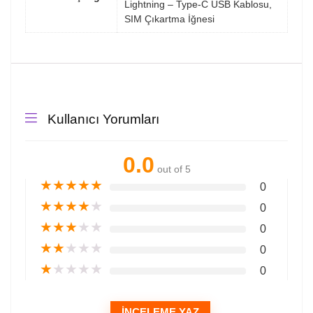
Lightning – Type-C USB Kablosu,
SIM Çıkartma İğnesi
Kullanıcı Yorumları
0.0
out of 5
★
★
★
★
★
0
★
★
★
★
★
0
★
★
★
★
★
0
★
★
★
★
★
0
★
★
★
★
★
0
İNCELEME YAZ