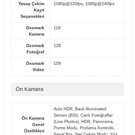
Yavaş Çekim
1080p@120fps, 1080p@240fps
Kayıt
Seçenekleri
Dxomark
118
Kamera
Dxomark
128
Fotoğraf
Dxomark
109
Video
Ön Kamera
Auto HDR, Back-illuminated
Sensor (BSI), Canlı Fotoğraflar
Ön Kamera
(Live Photos), HDR, Panorama,
Genel
Portre Modu, Pozlama Kontrolü,
Özellikleri
Sanal flaş, Seri Çekim Modu, Yüz