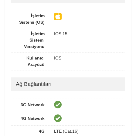
İşletim
Sistemi (OS)
İşletim
IOS 15
Sistemi
Versiyonu
Kullanıcı
IOS
Arayüzü
Ağ Bağlantıları
3G Network
4G Network
4G
LTE (Cat.16)