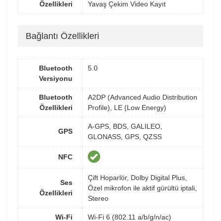
Özellikleri
Yavaş Çekim Video Kayıt
Bağlantı Özellikleri
Bluetooth
5.0
Versiyonu
Bluetooth
A2DP (Advanced Audio Distribution
Özellikleri
Profile), LE (Low Energy)
A-GPS, BDS, GALILEO,
GPS
GLONASS, GPS, QZSS
NFC
Çift Hoparlör, Dolby Digital Plus,
Ses
Özel mikrofon ile aktif gürültü iptali,
Özellikleri
Stereo
Wi-Fi
Wi-Fi 6 (802.11 a/b/g/n/ac)