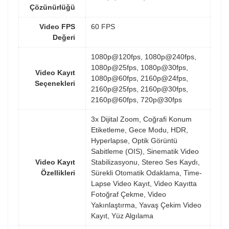
Çözünürlüğü
Video FPS
60 FPS
Değeri
1080p@120fps, 1080p@240fps,
1080p@25fps, 1080p@30fps,
Video Kayıt
1080p@60fps, 2160p@24fps,
Seçenekleri
2160p@25fps, 2160p@30fps,
2160p@60fps, 720p@30fps
3x Dijital Zoom, Coğrafi Konum
Etiketleme, Gece Modu, HDR,
Hyperlapse, Optik Görüntü
Sabitleme (OIS), Sinematik Video
Video Kayıt
Stabilizasyonu, Stereo Ses Kaydı,
Özellikleri
Sürekli Otomatik Odaklama, Time-
Lapse Video Kayıt, Video Kayıtta
Fotoğraf Çekme, Video
Yakınlaştırma, Yavaş Çekim Video
Kayıt, Yüz Algılama