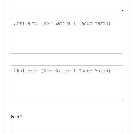
İsim
*