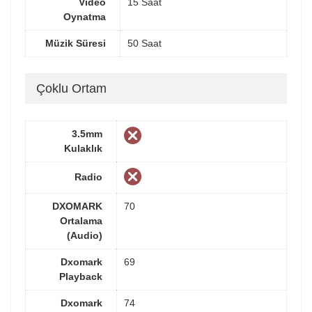
Video
15 Saat
Oynatma
Müzik Süresi
50 Saat
Çoklu Ortam
3.5mm
Kulaklık
Radio
DXOMARK
70
Ortalama
(Audio)
Dxomark
69
Playback
Dxomark
74