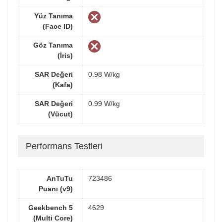
Yüz Tanıma
(Face ID)
Göz Tanıma
(İris)
SAR Değeri
0.98 W/kg
(Kafa)
SAR Değeri
0.99 W/kg
(Vücut)
Performans Testleri
AnTuTu
723486
Puanı (v9)
Geekbench 5
4629
(Multi Core)