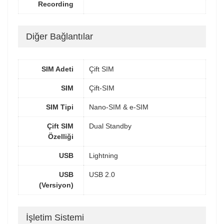
Recording
Diğer Bağlantılar
SIM Adeti
Çift SIM
SIM
Çift-SIM
SIM Tipi
Nano-SIM & e-SIM
Çift SIM
Dual Standby
Özelliği
USB
Lightning
USB
USB 2.0
(Versiyon)
İşletim Sistemi