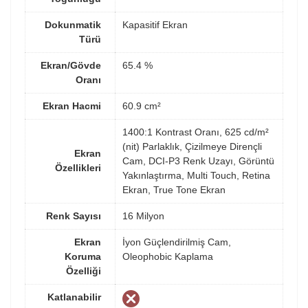
Dokunmatik
Kapasitif Ekran
Türü
Ekran/Gövde
65.4 %
Oranı
Ekran Hacmi
60.9 cm²
1400:1 Kontrast Oranı, 625 cd/m²
(nit) Parlaklık, Çizilmeye Dirençli
Ekran
Cam, DCI-P3 Renk Uzayı, Görüntü
Özellikleri
Yakınlaştırma, Multi Touch, Retina
Ekran, True Tone Ekran
Renk Sayısı
16 Milyon
Ekran
İyon Güçlendirilmiş Cam,
Koruma
Oleophobic Kaplama
Özelliği
Katlanabilir