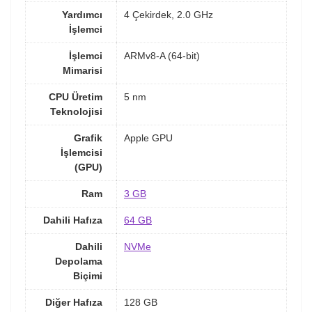
Yardımcı
4 Çekirdek, 2.0 GHz
İşlemci
İşlemci
ARMv8-A (64-bit)
Mimarisi
CPU Üretim
5 nm
Teknolojisi
Grafik
Apple GPU
İşlemcisi
(GPU)
Ram
3 GB
Dahili Hafıza
64 GB
Dahili
NVMe
Depolama
Biçimi
Diğer Hafıza
128 GB