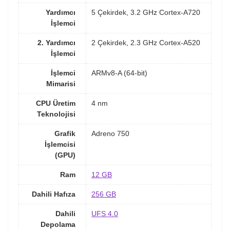
Yardımcı
5 Çekirdek, 3.2 GHz Cortex-A720
İşlemci
2. Yardımcı
2 Çekirdek, 2.3 GHz Cortex-A520
İşlemci
İşlemci
ARMv8-A (64-bit)
Mimarisi
CPU Üretim
4 nm
Teknolojisi
Grafik
Adreno 750
İşlemcisi
(GPU)
Ram
12 GB
Dahili Hafıza
256 GB
Dahili
UFS 4.0
Depolama