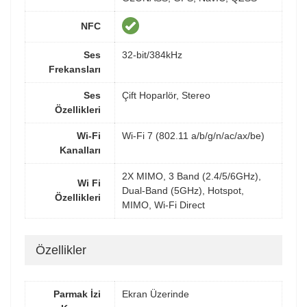
NFC
Ses
32-bit/384kHz
Frekansları
Ses
Çift Hoparlör, Stereo
Özellikleri
Wi-Fi
Wi-Fi 7 (802.11 a/b/g/n/ac/ax/be)
Kanalları
2X MIMO, 3 Band (2.4/5/6GHz),
Wi Fi
Dual-Band (5GHz), Hotspot,
Özellikleri
MIMO, Wi-Fi Direct
Özellikler
Parmak İzi
Ekran Üzerinde