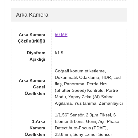
Arka Kamera
Arka Kamera
50 MP
Çözünürlüğü
Diyafram
f/1.9
Açıklığı
Coğrafi konum etiketleme,
Dokunmatik Odaklama, HDR, Led
Arka Kamera
flaş, Panorama, Perde Hızı
Genel
(Shutter Speed) Kontrolü, Portre
Özellikleri
Modu, Yapay Zeka (AI) Sahne
Algılama, Yüz tanıma, Zamanlayıcı
1/1.56" Sensör, 2.0µm Piksel, 6
1.Arka
Elementli Lens, Geniş Açı, Phase
Kamera
Detect Auto-Focus (PDAF),
Özellikleri
23.8mm, Sony Exmor Sensör