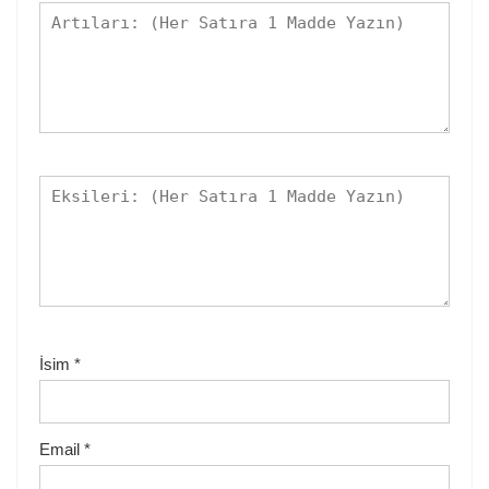
İsim
*
Email
*