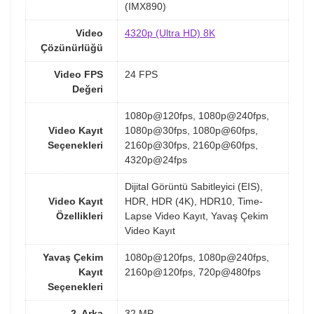
(IMX890)
Video
4320p (Ultra HD) 8K
Çözünürlüğü
Video FPS
24 FPS
Değeri
1080p@120fps, 1080p@240fps,
Video Kayıt
1080p@30fps, 1080p@60fps,
Seçenekleri
2160p@30fps, 2160p@60fps,
4320p@24fps
Dijital Görüntü Sabitleyici (EIS),
Video Kayıt
HDR, HDR (4K), HDR10, Time-
Özellikleri
Lapse Video Kayıt, Yavaş Çekim
Video Kayıt
Yavaş Çekim
1080p@120fps, 1080p@240fps,
Kayıt
2160p@120fps, 720p@480fps
Seçenekleri
2. Arka
32 MP