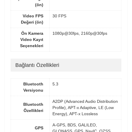
(ön)
Video FPS
30 FPS
Değeri (ön)
Ön Kamera
1080p@30fps, 2160p@30fps
Video Kayıt
Seçenekleri
Bağlantı Özellikleri
Bluetooth
5.3
Versiyonu
A2DP (Advanced Audio Distribution
Bluetooth
Profile), APT-x Adaptive, LE (Low
Özellikleri
Energy), APT-x Lossless
A-GPS, BDS, GALILEO,
GPS
GLONASS, GPS, NavIC, QZSS