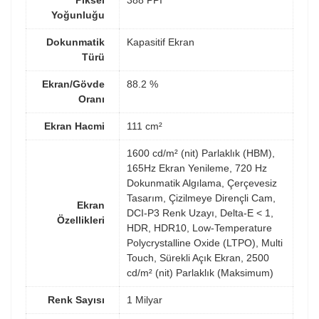
Piksel
388 PPI
Yoğunluğu
Dokunmatik
Kapasitif Ekran
Türü
Ekran/Gövde
88.2 %
Oranı
Ekran Hacmi
111 cm²
1600 cd/m² (nit) Parlaklık (HBM),
165Hz Ekran Yenileme, 720 Hz
Dokunmatik Algılama, Çerçevesiz
Tasarım, Çizilmeye Dirençli Cam,
Ekran
DCI-P3 Renk Uzayı, Delta-E < 1,
Özellikleri
HDR, HDR10, Low-Temperature
Polycrystalline Oxide (LTPO), Multi
Touch, Sürekli Açık Ekran, 2500
cd/m² (nit) Parlaklık (Maksimum)
Renk Sayısı
1 Milyar