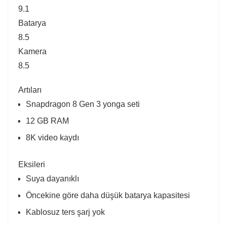
9.1
Batarya
8.5
Kamera
8.5
Artıları
Snapdragon 8 Gen 3 yonga seti
12 GB RAM
8K video kaydı
Eksileri
Suya dayanıklı
Öncekine göre daha düşük batarya kapasitesi
Kablosuz ters şarj yok