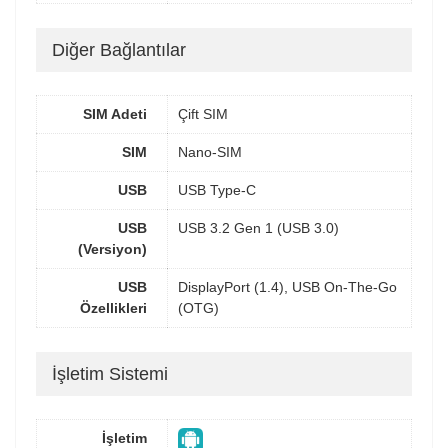
Diğer Bağlantılar
SIM Adeti
Çift SIM
SIM
Nano-SIM
USB
USB Type-C
USB
USB 3.2 Gen 1 (USB 3.0)
(Versiyon)
USB
DisplayPort (1.4), USB On-The-Go
Özellikleri
(OTG)
İşletim Sistemi
İşletim