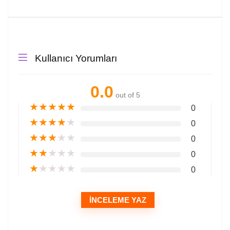
Kullanıcı Yorumları
0.0
out of 5
★
★
★
★
★
0
★
★
★
★
★
0
★
★
★
★
★
0
★
★
★
★
★
0
★
★
★
★
★
0
İNCELEME YAZ