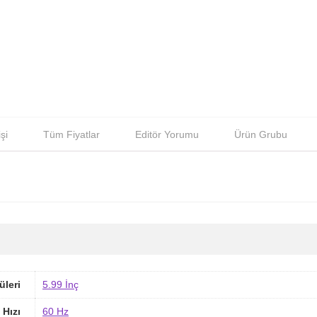
şi
Tüm Fiyatlar
Editör Yorumu
Ürün Grubu
üleri
5.99 İnç
 Hızı
60 Hz