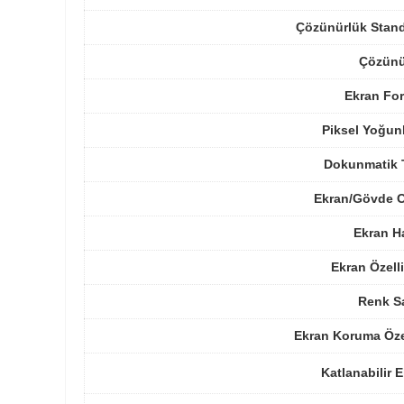
Çözünürlük Stand
Çözünü
Ekran For
Piksel Yoğun
Dokunmatik 
Ekran/Gövde O
Ekran H
Ekran Özelli
Renk Sa
Ekran Koruma Öze
Katlanabilir 