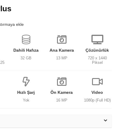
lus
ştırmaya ekle
Dahili Hafıza
Ana Kamera
Çözünürlük
32 GB
13 MP
720 x 1440
425
Piksel
Hızlı Şarj
Ön Kamera
Video
Yok
16 MP
1080p (Full HD)