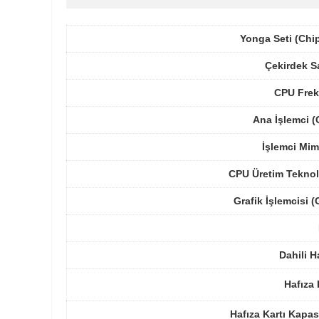
Yonga Seti (Chi
Çekirdek S
CPU Frek
Ana İşlemci 
İşlemci Mim
CPU Üretim Teknol
Grafik İşlemcisi 
Dahili H
Hafıza 
Hafıza Kartı Kapas