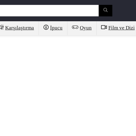
Karşılaştırma
İpucu
Oyun
Film ve Dizi