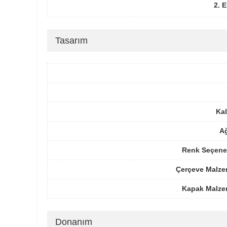
2. 
Tasarım
Kal
Ağ
Renk Seçenek
Çerçeve Malze
Kapak Malze
Donanım