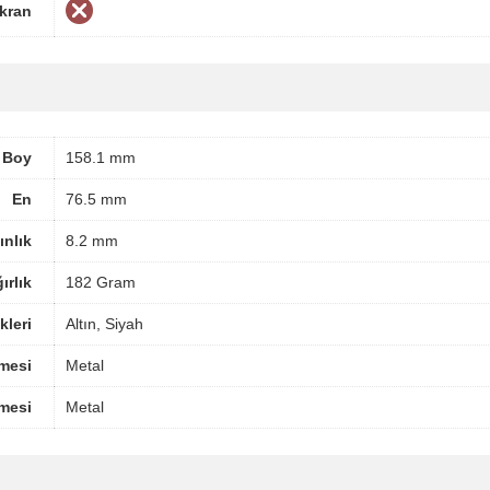
Ekran
Boy
158.1 mm
En
76.5 mm
ınlık
8.2 mm
ırlık
182 Gram
leri
Altın, Siyah
mesi
Metal
mesi
Metal