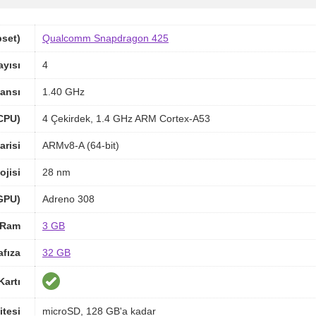
pset)
Qualcomm Snapdragon 425
ayısı
4
ansı
1.40 GHz
(CPU)
4 Çekirdek, 1.4 GHz ARM Cortex-A53
arisi
ARMv8-A (64-bit)
ojisi
28 nm
(GPU)
Adreno 308
Ram
3 GB
afıza
32 GB
Kartı
itesi
microSD, 128 GB'a kadar