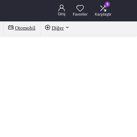
0
Giriş
Favoriler
Karşılaştır
Otomobil
Diğer