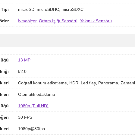
 Tipi
microSD, microSDHC, microSDXC
örler
İvmeölçer
,
Ortam Işığı Sensörü
,
Yakınlık Sensörü
lüğü
13 MP
klığı
f/2.0
kleri
Coğrafi konum etiketleme, HDR, Led flaş, Panorama, Zamanl
kleri
Otomatik odaklama
lüğü
1080p (Full HD)
ğeri
30 FPS
kleri
1080p@30fps