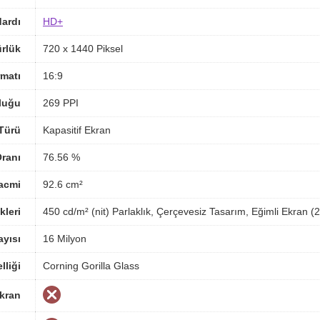
ardı
HD+
rlük
720 x 1440 Piksel
matı
16:9
luğu
269 PPI
Türü
Kapasitif Ekran
ranı
76.56 %
acmi
92.6 cm²
kleri
450 cd/m² (nit) Parlaklık, Çerçevesiz Tasarım, Eğimli Ekran (
yısı
16 Milyon
lliği
Corning Gorilla Glass
Ekran