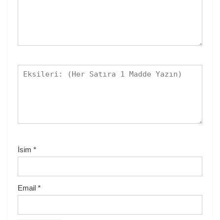
İsim
*
Email
*