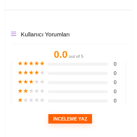
Kullanıcı Yorumları
0.0
out of 5
★
★
★
★
★
0
★
★
★
★
★
0
★
★
★
★
★
0
★
★
★
★
★
0
★
★
★
★
★
0
İNCELEME YAZ