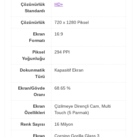
Çözünürlük
HD+
Standardı
Çözünürlük
720 x 1280 Piksel
Ekran
16:9
Formatı
Piksel
294 PPI
Yoğunluğu
Dokunmatik
Kapasitif Ekran
Türü
Ekran/Gövde
68.65 %
Oranı
Ekran
Çizilmeye Dirençli Cam, Multi
Özellikleri
Touch (5 Parmak)
Renk Sayısı
16 Milyon
Ekran
Corning Gorilla Glass 3