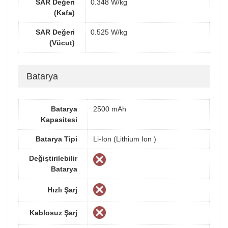
SAR Değeri
0.348 W/kg
(Kafa)
SAR Değeri
0.525 W/kg
(Vücut)
Batarya
Batarya
2500 mAh
Kapasitesi
Batarya Tipi
Li-Ion (Lithium Ion )
Değiştirilebilir
Batarya
Hızlı Şarj
Kablosuz Şarj