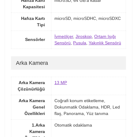
Hafıza Kartı
microSD, 64 GB'a kadar
Kapasitesi
Hafıza Kartı
microSD, microSDHC, microSDXC
Tipi
İvmeölçer
,
Jiroskop
,
Ortam Işığı
Sensörler
Sensörü
,
Pusula
,
Yakınlık Sensörü
Arka Kamera
Arka Kamera
13 MP
Çözünürlüğü
Arka Kamera
Coğrafi konum etiketleme,
Genel
Dokunmatik Odaklama, HDR, Led
Özellikleri
flaş, Panorama, Yüz tanıma
1.Arka
Otomatik odaklama
Kamera