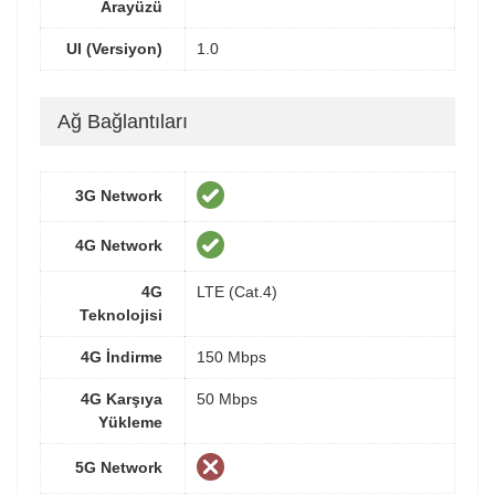
Arayüzü
UI (Versiyon)
1.0
Ağ Bağlantıları
3G Network
4G Network
4G
LTE (Cat.4)
Teknolojisi
4G İndirme
150 Mbps
4G Karşıya
50 Mbps
Yükleme
5G Network