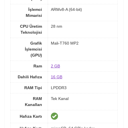
İşlemci
ARMv8-A (64-bit)
Mimarisi
CPU Üretim
28 nm
Teknolojisi
Grafik
Mali-T760 MP2
İşlemcisi
(GPU)
Ram
2 GB
Dahili Hafıza
16 GB
RAM Tipi
LPDDR3
RAM
Tek Kanal
Kanalları
Hafıza Kartı