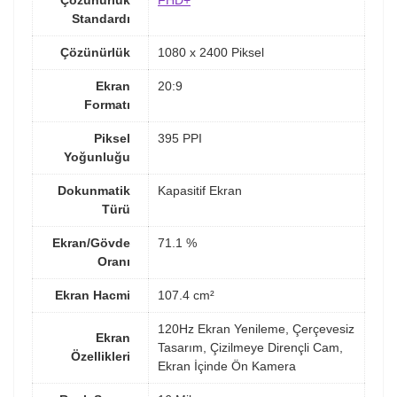
Çözünürlük
FHD+
Standardı
Çözünürlük
1080 x 2400 Piksel
Ekran
20:9
Formatı
Piksel
395 PPI
Yoğunluğu
Dokunmatik
Kapasitif Ekran
Türü
Ekran/Gövde
71.1 %
Oranı
Ekran Hacmi
107.4 cm²
120Hz Ekran Yenileme, Çerçevesiz
Ekran
Tasarım, Çizilmeye Dirençli Cam,
Özellikleri
Ekran İçinde Ön Kamera