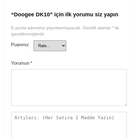
“Doogee DK10” için ilk yorumu siz yapın
E-posta adresiniz yayınlanmayacak.
Gerekli alanlar
*
ile
işaretlenmişlerdir
Puanınız
Yorumun
*