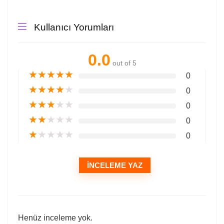
Kullanıcı Yorumları
0.0
out of 5
★
★
★
★
★
0
★
★
★
★
★
0
★
★
★
★
★
0
★
★
★
★
★
0
★
★
★
★
★
0
İNCELEME YAZ
Henüz inceleme yok.