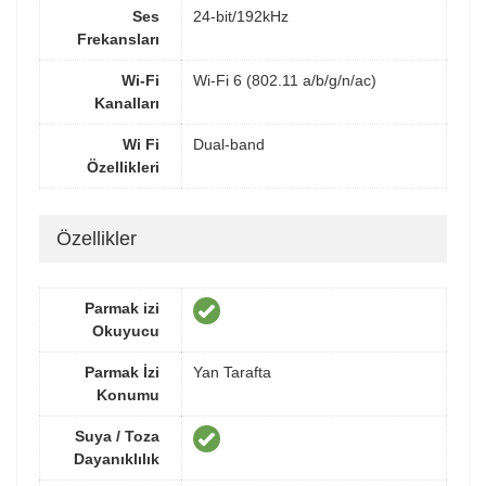
Ses
24-bit/192kHz
Frekansları
Wi-Fi
Wi-Fi 6 (802.11 a/b/g/n/ac)
Kanalları
Wi Fi
Dual-band
Özellikleri
Özellikler
Parmak izi
Okuyucu
Parmak İzi
Yan Tarafta
Konumu
Suya / Toza
Dayanıklılık