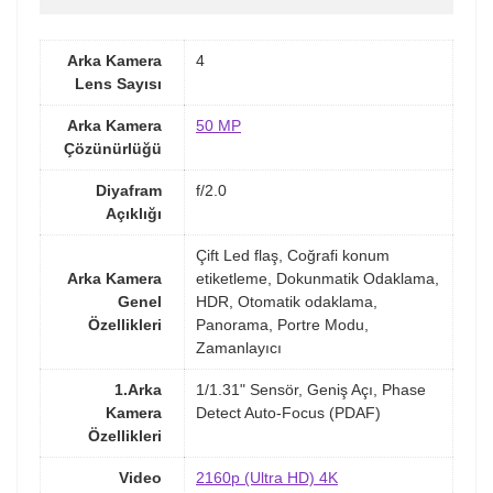
Arka Kamera
4
Lens Sayısı
Arka Kamera
50 MP
Çözünürlüğü
Diyafram
f/2.0
Açıklığı
Çift Led flaş, Coğrafi konum
Arka Kamera
etiketleme, Dokunmatik Odaklama,
Genel
HDR, Otomatik odaklama,
Özellikleri
Panorama, Portre Modu,
Zamanlayıcı
1.Arka
1/1.31" Sensör, Geniş Açı, Phase
Kamera
Detect Auto-Focus (PDAF)
Özellikleri
Video
2160p (Ultra HD) 4K