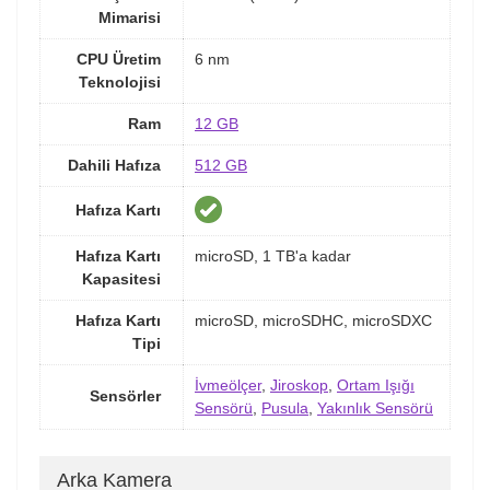
Mimarisi
CPU Üretim
6 nm
Teknolojisi
Ram
12 GB
Dahili Hafıza
512 GB
Hafıza Kartı
Hafıza Kartı
microSD, 1 TB'a kadar
Kapasitesi
Hafıza Kartı
microSD, microSDHC, microSDXC
Tipi
İvmeölçer
,
Jiroskop
,
Ortam Işığı
Sensörler
Sensörü
,
Pusula
,
Yakınlık Sensörü
Arka Kamera