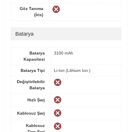
Göz Tanıma
(İris)
Batarya
Batarya
3100 mAh
Kapasitesi
Batarya Tipi
Li-Ion (Lithium Ion )
Değiştirilebilir
Batarya
Hızlı Şarj
Kablosuz Şarj
Kablosuz
Ters Şarj