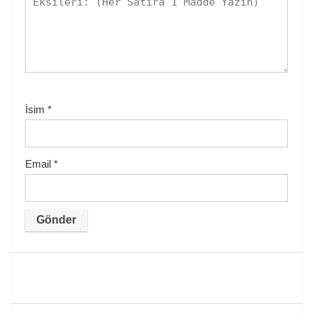
İsim
*
Email
*