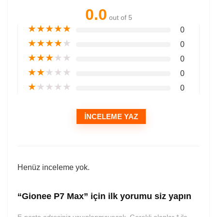
0.0
out of 5
★
★
★
★
★
0
★
★
★
★
★
0
★
★
★
★
★
0
★
★
★
★
★
0
★
★
★
★
★
0
İNCELEME YAZ
Henüz inceleme yok.
“Gionee P7 Max” için ilk yorumu siz yapın