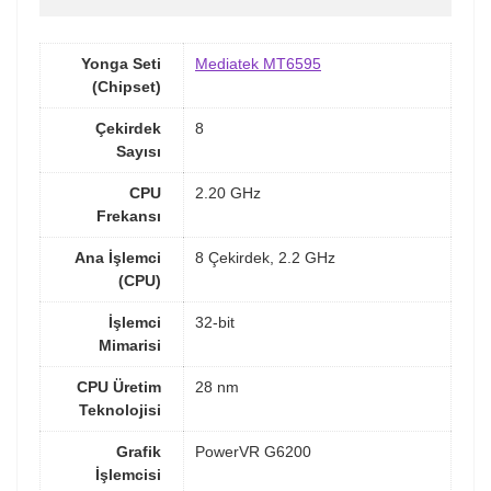
Yonga Seti
Mediatek MT6595
(Chipset)
Çekirdek
8
Sayısı
CPU
2.20 GHz
Frekansı
Ana İşlemci
8 Çekirdek, 2.2 GHz
(CPU)
İşlemci
32-bit
Mimarisi
CPU Üretim
28 nm
Teknolojisi
Grafik
PowerVR G6200
İşlemcisi