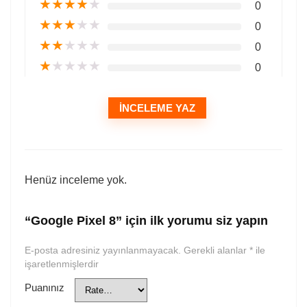
★
★
★
★
★
0
★
★
★
★
★
0
★
★
★
★
★
0
★
★
★
★
★
0
İNCELEME YAZ
Henüz inceleme yok.
“Google Pixel 8” için ilk yorumu siz yapın
E-posta adresiniz yayınlanmayacak.
Gerekli alanlar
*
ile
işaretlenmişlerdir
Puanınız