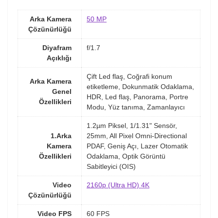
Arka Kamera
50 MP
Çözünürlüğü
Diyafram
f/1.7
Açıklığı
Çift Led flaş, Coğrafi konum
Arka Kamera
etiketleme, Dokunmatik Odaklama,
Genel
HDR, Led flaş, Panorama, Portre
Özellikleri
Modu, Yüz tanıma, Zamanlayıcı
1.2µm Piksel, 1/1.31" Sensör,
1.Arka
25mm, All Pixel Omni-Directional
Kamera
PDAF, Geniş Açı, Lazer Otomatik
Özellikleri
Odaklama, Optik Görüntü
Sabitleyici (OIS)
Video
2160p (Ultra HD) 4K
Çözünürlüğü
Video FPS
60 FPS