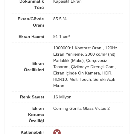
Dokunmatik
Kapasitif Ekran
Türü
Ekran/Gövde
85.5 %
Oranı
Ekran Hacmi
91.1 cm²
1000000:1 Kontrast Oranı, 120Hz
Ekran Yenileme, 2000 cd/m² (nit)
Parlaklık (Maks), Çerçevesiz
Ekran
Tasarım, Çizilmeye Dirençli Cam,
Özellikleri
Ekran İçinde Ön Kamera, HDR,
HDR10, Multi Touch, Sürekli Açık
Ekran
Renk Sayısı
16 Milyon
Ekran
Corning Gorilla Glass Victus 2
Koruma
Özelliği
Katlanabilir