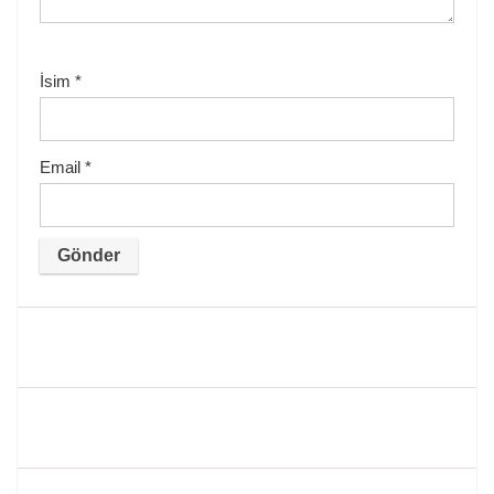
İsim
*
Email
*