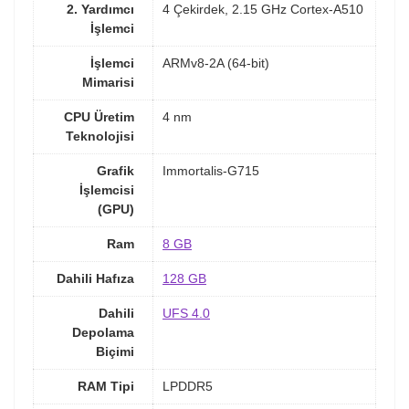
2. Yardımcı
4 Çekirdek, 2.15 GHz Cortex-A510
İşlemci
İşlemci
ARMv8-2A (64-bit)
Mimarisi
CPU Üretim
4 nm
Teknolojisi
Grafik
Immortalis-G715
İşlemcisi
(GPU)
Ram
8 GB
Dahili Hafıza
128 GB
Dahili
UFS 4.0
Depolama
Biçimi
RAM Tipi
LPDDR5