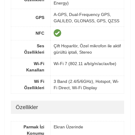
Energy)
A-GPS, Dual-Frequency GPS,
GPS
GALILEO, GLONASS, GPS, QZSS
NFC
Ses
Çift Hoparlör, Özel mikrofon ile aktif
Özellikleri
gürültü iptali, Stereo
Wi-Fi
Wi-Fi 7 (802.11 a/b/g/n/ac/ax/be)
Kanalları
Wi Fi
3 Band (2.4/5/6GHz), Hotspot, Wi-
Özellikleri
Fi Direct, Wi-Fi Display
Özellikler
Parmak İzi
Ekran Üzerinde
Konumu