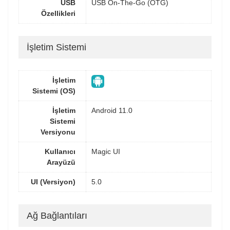
USB
USB On-The-Go (OTG)
Özellikleri
İşletim Sistemi
İşletim
Sistemi (OS)
İşletim
Android 11.0
Sistemi
Versiyonu
Kullanıcı
Magic UI
Arayüzü
UI (Versiyon)
5.0
Ağ Bağlantıları