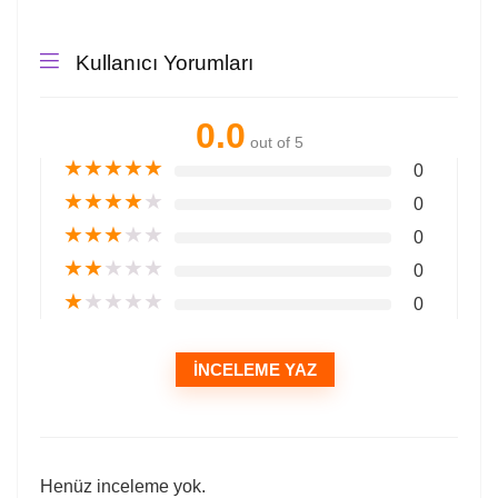
Kullanıcı Yorumları
0.0
out of 5
★
★
★
★
★
0
★
★
★
★
★
0
★
★
★
★
★
0
★
★
★
★
★
0
★
★
★
★
★
0
İNCELEME YAZ
Henüz inceleme yok.