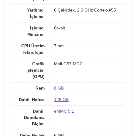
Yardımcı
6 Çekirdek, 2.0 GHz Cortex-A55
İşlemci
İşlemci
64-bit
Mimarisi
CPU Üretim
7 nm
Teknolojisi
Grafik
Mali-G57 MC2
İşlemcisi
(GPU)
Ram
8 GB
Dahili Hafıza
128 GB
Dahili
eMMC 5.1
Depolama
Biçimi
Diğer Bellek
6 GB