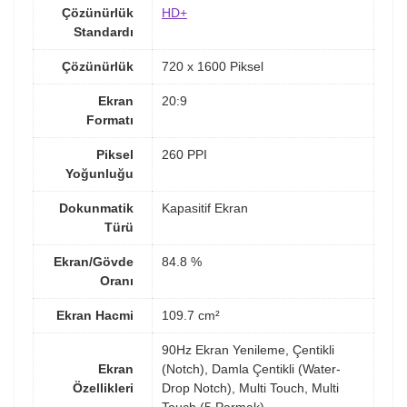
Çözünürlük
HD+
Standardı
Çözünürlük
720 x 1600 Piksel
Ekran
20:9
Formatı
Piksel
260 PPI
Yoğunluğu
Dokunmatik
Kapasitif Ekran
Türü
Ekran/Gövde
84.8 %
Oranı
Ekran Hacmi
109.7 cm²
90Hz Ekran Yenileme, Çentikli
Ekran
(Notch), Damla Çentikli (Water-
Özellikleri
Drop Notch), Multi Touch, Multi