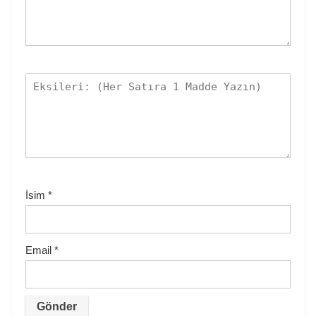
İsim
*
Email
*