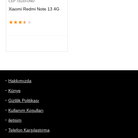
CEP TELEFONU
Xiaomi Redmi Note 13 4G
★
★
★
★
★
Hakkımızda
Künye
Gizlilik Politikası
Kullanım Koşulları
iletişim
Telefon Karşılaştırma