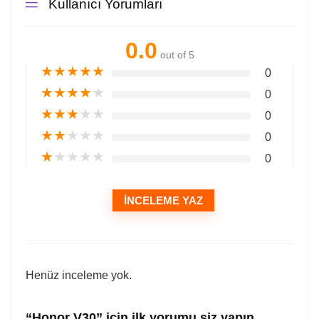
Kullanıcı Yorumları
0.0
out of 5
★
★
★
★
★
0
★
★
★
★
★
0
★
★
★
★
★
0
★
★
★
★
★
0
★
★
★
★
★
0
İNCELEME YAZ
Henüz inceleme yok.
“Honor V30” için ilk yorumu siz yapın