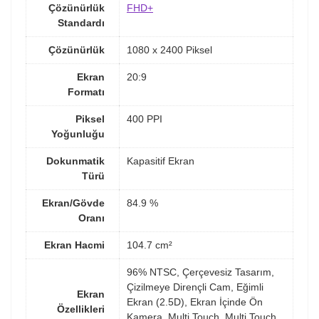
Çözünürlük
FHD+
Standardı
Çözünürlük
1080 x 2400 Piksel
Ekran
20:9
Formatı
Piksel
400 PPI
Yoğunluğu
Dokunmatik
Kapasitif Ekran
Türü
Ekran/Gövde
84.9 %
Oranı
Ekran Hacmi
104.7 cm²
96% NTSC, Çerçevesiz Tasarım,
Çizilmeye Dirençli Cam, Eğimli
Ekran
Ekran (2.5D), Ekran İçinde Ön
Özellikleri
Kamera, Multi Touch, Multi Touch