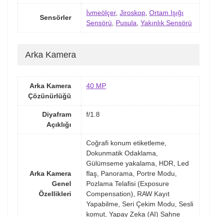
İvmeölçer
,
Jiroskop
,
Ortam Işığı
Sensörler
Sensörü
,
Pusula
,
Yakınlık Sensörü
Arka Kamera
Arka Kamera
40 MP
Çözünürlüğü
Diyafram
f/1.8
Açıklığı
Coğrafi konum etiketleme,
Dokunmatik Odaklama,
Gülümseme yakalama, HDR, Led
Arka Kamera
flaş, Panorama, Portre Modu,
Genel
Pozlama Telafisi (Exposure
Özellikleri
Compensation), RAW Kayıt
Yapabilme, Seri Çekim Modu, Sesli
komut, Yapay Zeka (AI) Sahne