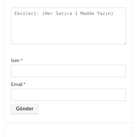
İsim
*
Email
*