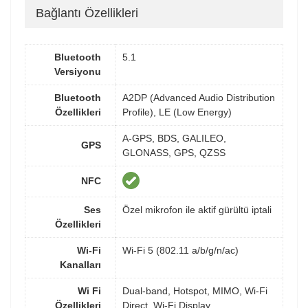
Bağlantı Özellikleri
Bluetooth
5.1
Versiyonu
Bluetooth
A2DP (Advanced Audio Distribution
Özellikleri
Profile), LE (Low Energy)
A-GPS, BDS, GALILEO,
GPS
GLONASS, GPS, QZSS
NFC
Ses
Özel mikrofon ile aktif gürültü iptali
Özellikleri
Wi-Fi
Wi-Fi 5 (802.11 a/b/g/n/ac)
Kanalları
Wi Fi
Dual-band, Hotspot, MIMO, Wi-Fi
Özellikleri
Direct, Wi-Fi Display