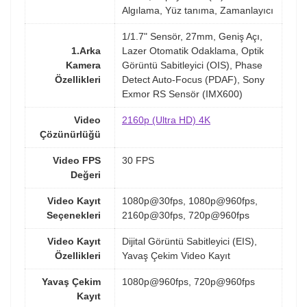
Algılama, Yüz tanıma, Zamanlayıcı
1/1.7" Sensör, 27mm, Geniş Açı,
1.Arka
Lazer Otomatik Odaklama, Optik
Kamera
Görüntü Sabitleyici (OIS), Phase
Özellikleri
Detect Auto-Focus (PDAF), Sony
Exmor RS Sensör (IMX600)
Video
2160p (Ultra HD) 4K
Çözünürlüğü
Video FPS
30 FPS
Değeri
Video Kayıt
1080p@30fps, 1080p@960fps,
Seçenekleri
2160p@30fps, 720p@960fps
Video Kayıt
Dijital Görüntü Sabitleyici (EIS),
Özellikleri
Yavaş Çekim Video Kayıt
Yavaş Çekim
1080p@960fps, 720p@960fps
Kayıt