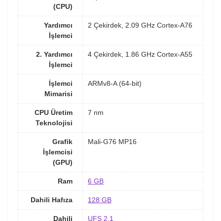
(CPU)
Yardımcı
2 Çekirdek, 2.09 GHz Cortex-A76
İşlemci
2. Yardımcı
4 Çekirdek, 1.86 GHz Cortex-A55
İşlemci
İşlemci
ARMv8-A (64-bit)
Mimarisi
CPU Üretim
7 nm
Teknolojisi
Grafik
Mali-G76 MP16
İşlemcisi
(GPU)
Ram
6 GB
Dahili Hafıza
128 GB
Dahili
UFS 2.1