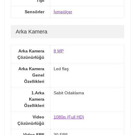
Tipi
Sensörler
İvmeölçer
Arka Kamera
Arka Kamera
8 MP
Çözünürlüğü
Arka Kamera
Led flaş
Genel
Özellikleri
1.Arka
Sabit Odaklama
Kamera
Özellikleri
Video
1080p (Full HD)
Çözünürlüğü
Video FPS
30 FPS