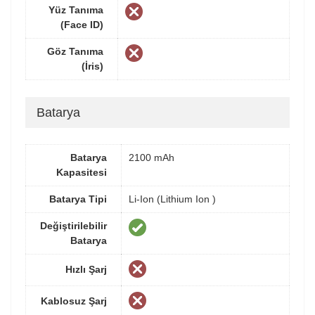
Yüz Tanıma
(Face ID)
Göz Tanıma
(İris)
Batarya
Batarya
2100 mAh
Kapasitesi
Batarya Tipi
Li-Ion (Lithium Ion )
Değiştirilebilir
Batarya
Hızlı Şarj
Kablosuz Şarj