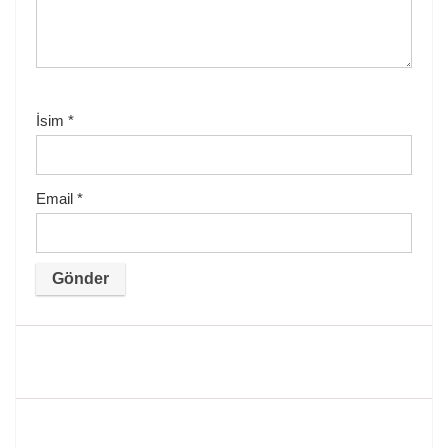
İsim
*
Email
*