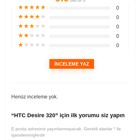
out of 5
★
★
★
★
★
0
★
★
★
★
★
0
★
★
★
★
★
0
★
★
★
★
★
0
★
★
★
★
★
0
İNCELEME YAZ
Henüz inceleme yok.
“HTC Desire 320” için ilk yorumu siz yapın
E-posta adresiniz yayınlanmayacak.
Gerekli alanlar
*
ile
işaretlenmişlerdir