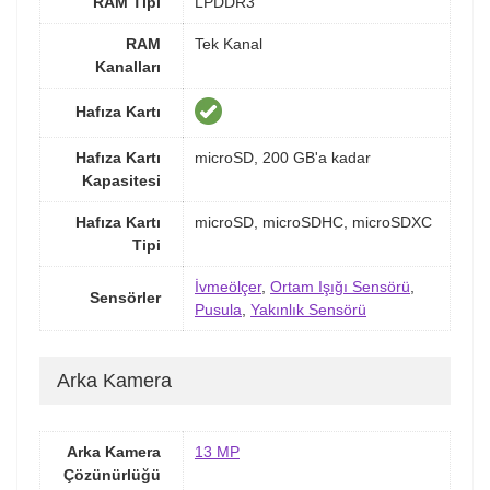
RAM Tipi
LPDDR3
RAM
Tek Kanal
Kanalları
Hafıza Kartı
Hafıza Kartı
microSD, 200 GB'a kadar
Kapasitesi
Hafıza Kartı
microSD, microSDHC, microSDXC
Tipi
İvmeölçer
,
Ortam Işığı Sensörü
,
Sensörler
Pusula
,
Yakınlık Sensörü
Arka Kamera
Arka Kamera
13 MP
Çözünürlüğü