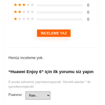
★
★
★
★
★
0
★
★
★
★
★
0
★
★
★
★
★
0
İNCELEME YAZ
Henüz inceleme yok.
“Huawei Enjoy 6” için ilk yorumu siz yapın
E-posta adresiniz yayınlanmayacak.
Gerekli alanlar
*
ile
işaretlenmişlerdir
Puanınız