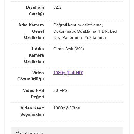
Diyafram
f/2.2
Açıklığı
Arka Kamera
Coğrafi konum etiketleme,
Genel
Dokunmatik Odaklama, HDR, Led
Özellikleri
flaş, Panorama, Yüz tanıma
1.Arka
Geniş Açılı (80°)
Kamera
Özellikleri
Video
1080p (Full HD)
Çözünürlüğü
Video FPS
30 FPS
Değeri
Video Kayıt
1080p@30fps
Seçenekleri
Ön Kamera