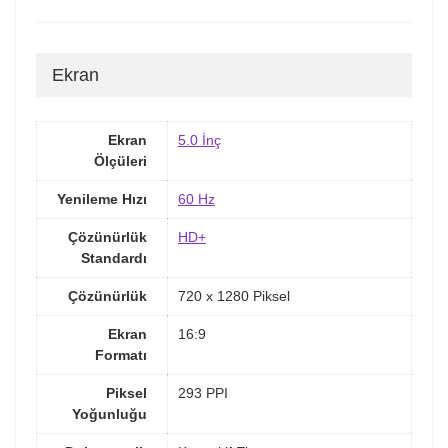
Ekran
Ekran
5.0 İnç
Ölçüleri
Yenileme Hızı
60 Hz
Çözünürlük
HD+
Standardı
Çözünürlük
720 x 1280 Piksel
Ekran
16:9
Formatı
Piksel
293 PPI
Yoğunluğu