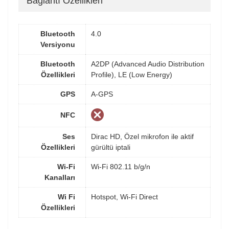
Bağlantı Özellikleri
Bluetooth
4.0
Versiyonu
Bluetooth
A2DP (Advanced Audio Distribution
Özellikleri
Profile), LE (Low Energy)
GPS
A-GPS
NFC
Ses
Dirac HD, Özel mikrofon ile aktif
Özellikleri
gürültü iptali
Wi-Fi
Wi-Fi 802.11 b/g/n
Kanalları
Wi Fi
Hotspot, Wi-Fi Direct
Özellikleri