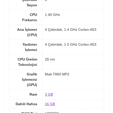
Sayısı
CPU
1.40 GHz
Frekansı
Ana İşlemci
4 Çekirdek, 1.4 GHz Cortex-A53
(CPU)
Yardımcı
4 Çekirdek, 1.0 GHz Cortex-A53
İşlemci
CPU Üretim
28 nm
Teknolojisi
Grafik
Mali-T860 MP2
İşlemcisi
(GPU)
Ram
3 GB
Dahili Hafıza
16 GB