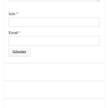
İsim
*
Email
*