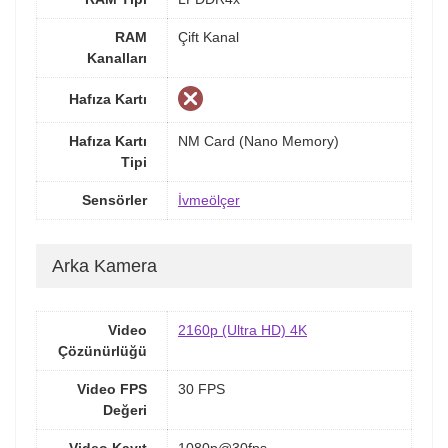
RAM
Çift Kanal
Kanalları
Hafıza Kartı
Hafıza Kartı
NM Card (Nano Memory)
Tipi
Sensörler
İvmeölçer
Arka Kamera
Video
2160p (Ultra HD) 4K
Çözünürlüğü
Video FPS
30 FPS
Değeri