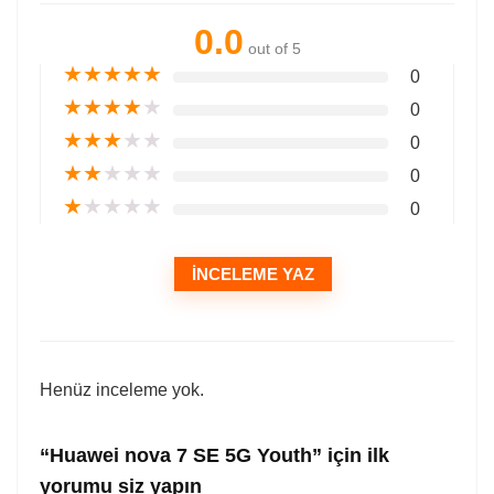
0.0
out of 5
★
★
★
★
★
0
★
★
★
★
★
0
★
★
★
★
★
0
★
★
★
★
★
0
★
★
★
★
★
0
İNCELEME YAZ
Henüz inceleme yok.
“Huawei nova 7 SE 5G Youth” için ilk
yorumu siz yapın