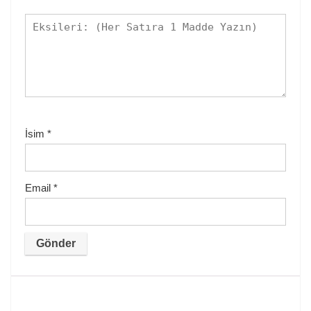
İsim
*
Email
*