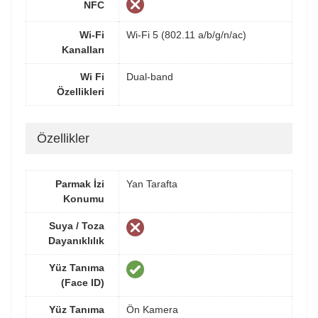
NFC
Wi-Fi
Wi-Fi 5 (802.11 a/b/g/n/ac)
Kanalları
Wi Fi
Dual-band
Özellikleri
Özellikler
Parmak İzi
Yan Tarafta
Konumu
Suya / Toza
Dayanıklılık
Yüz Tanıma
(Face ID)
Yüz Tanıma
Ön Kamera