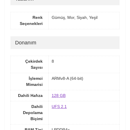
Renk
Gümüş, Mor, Siyah, Yeşil
Seçenekleri
Donanım
Çekirdek
8
Sayısı
İşlemci
ARMv8-A (64-bit)
Mimarisi
Dahili Hafıza
128 GB
Dahili
UFS 2.1
Depolama
Biçimi
RAM Tipi
LPDDR4x