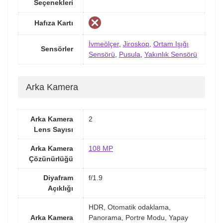
Seçenekleri
Hafıza Kartı
İvmeölçer
,
Jiroskop
,
Ortam Işığı
Sensörler
Sensörü
,
Pusula
,
Yakınlık Sensörü
Arka Kamera
Arka Kamera
2
Lens Sayısı
Arka Kamera
108 MP
Çözünürlüğü
Diyafram
f/1.9
Açıklığı
HDR, Otomatik odaklama,
Arka Kamera
Panorama, Portre Modu, Yapay