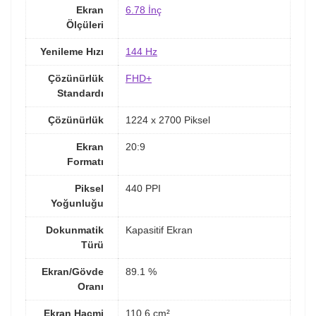
Ekran
6.78 İnç
Ölçüleri
Yenileme Hızı
144 Hz
Çözünürlük
FHD+
Standardı
Çözünürlük
1224 x 2700 Piksel
Ekran
20:9
Formatı
Piksel
440 PPI
Yoğunluğu
Dokunmatik
Kapasitif Ekran
Türü
Ekran/Gövde
89.1 %
Oranı
Ekran Hacmi
110.6 cm²