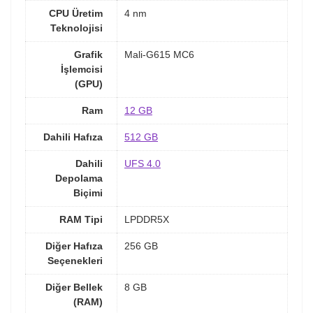
CPU Üretim
4 nm
Teknolojisi
Grafik
Mali-G615 MC6
İşlemcisi
(GPU)
Ram
12 GB
Dahili Hafıza
512 GB
Dahili
UFS 4.0
Depolama
Biçimi
RAM Tipi
LPDDR5X
Diğer Hafıza
256 GB
Seçenekleri
Diğer Bellek
8 GB
(RAM)