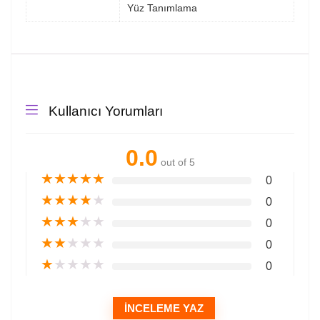
Yüz Tanımlama
Kullanıcı Yorumları
0.0
out of 5
★
★
★
★
★
0
★
★
★
★
★
0
★
★
★
★
★
0
★
★
★
★
★
0
★
★
★
★
★
0
İNCELEME YAZ