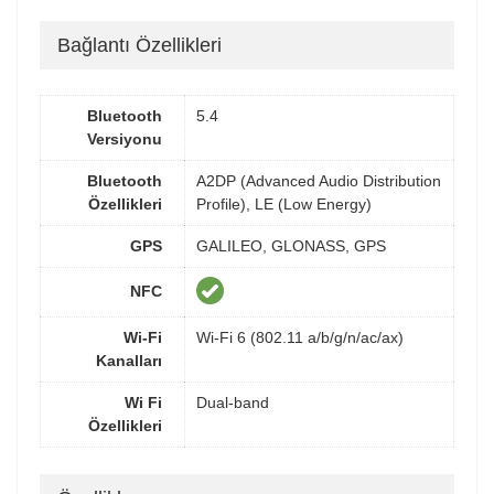
Bağlantı Özellikleri
Bluetooth
5.4
Versiyonu
Bluetooth
A2DP (Advanced Audio Distribution
Özellikleri
Profile), LE (Low Energy)
GPS
GALILEO, GLONASS, GPS
NFC
Wi-Fi
Wi-Fi 6 (802.11 a/b/g/n/ac/ax)
Kanalları
Wi Fi
Dual-band
Özellikleri