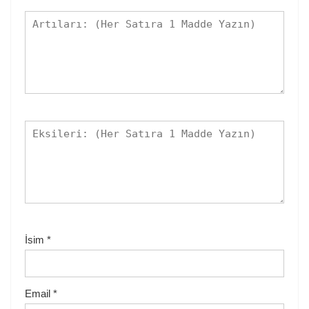
İsim
*
Email
*