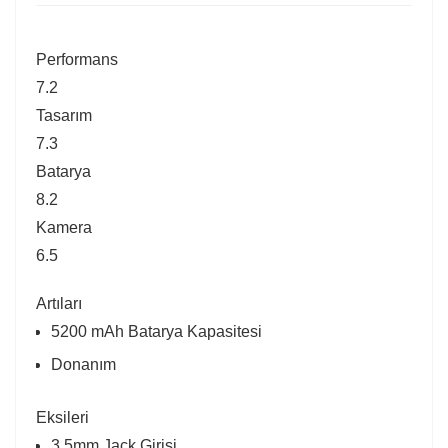
Performans
7.2
Tasarım
7.3
Batarya
8.2
Kamera
6.5
Artıları
5200 mAh Batarya Kapasitesi
Donanım
Eksileri
3.5mm Jack Girişi