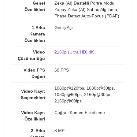
Genel
Zeka (AI) Destekli Portre Modu,
Özellikleri
Yapay Zeka (AI) Sahne Algılama,
Phase Detect Auto-Focus (PDAF)
1.Arka
Geniş Açı
Kamera
Özellikleri
Video
2160p (Ultra HD) 4K
Çözünürlüğü
Video FPS
60 FPS
Değeri
1080p@120fps, 1080p@30fps,
Video Kayıt
1080p@60fps, 2160p@30fps,
Seçenekleri
2160p@60fps
Video Kayıt
Coğrafi Konum Etiketleme
Özellikleri
2. Arka
8 MP