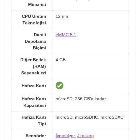
Mimarisi
CPU Üretim
12 nm
Teknolojisi
Dahili
eMMC 5.1
Depolama
Biçimi
Diğer Bellek
4 GB
(RAM)
Seçenekleri
Hafıza Kartı
Hafıza Kartı
microSD, 256 GB'a kadar
Kapasitesi
Hafıza Kartı
microSD, microSDHC, microSDXC
Tipi
Sensörler
İvmeölçer
,
Jiroskop