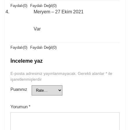
Faydalı
(
0
)
Faydalı Değil
(
0
)
Meryem
–
27 Ekim 2021
Var
Faydalı
(
0
)
Faydalı Değil
(
0
)
İnceleme yaz
E-posta adresiniz yayınlanmayacak.
Gerekli alanlar
*
ile
işaretlenmişlerdir
Puanınız
Yorumun
*