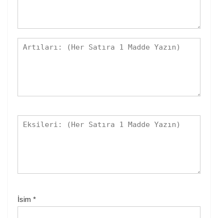
İsim
*