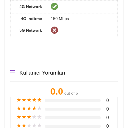
4G Network
4G İndirme
150 Mbps
5G Network
Kullanıcı Yorumları
0.0
out of 5
★
★
★
★
★
0
★
★
★
★
★
0
★
★
★
★
★
0
★
★
★
★
★
0