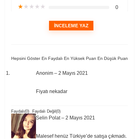
★
★
★
★
★
0
İNCELEME YAZ
Hepsini Göster
En Faydalı
En Yüksek Puan
En Düşük Puan
Anonim
–
2 Mayıs 2021
Fiyatı nekadar
Faydalı
(
0
)
Faydalı Değil
(
0
)
Selin Polat
–
2 Mayıs 2021
Malesef henüz Türkiye’de satışa çıkmadı.