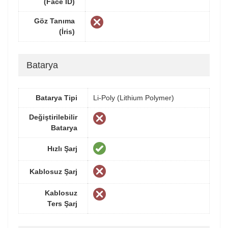
(Face ID)
Göz Tanıma
(İris)
Batarya
Batarya Tipi
Li-Poly (Lithium Polymer)
Değiştirilebilir
Batarya
Hızlı Şarj
Kablosuz Şarj
Kablosuz
Ters Şarj