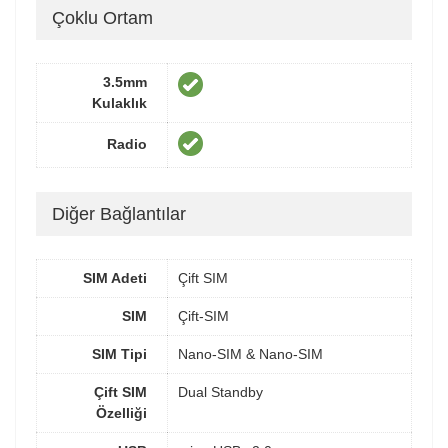
Çoklu Ortam
3.5mm
Kulaklık
Radio
Diğer Bağlantılar
SIM Adeti
Çift SIM
SIM
Çift-SIM
SIM Tipi
Nano-SIM & Nano-SIM
Çift SIM
Dual Standby
Özelliği