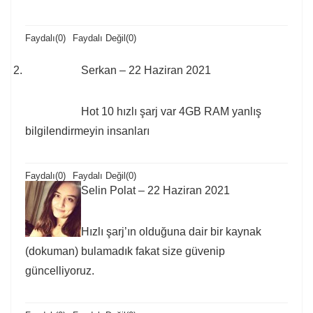
Faydalı
(
0
)
Faydalı Değil
(
0
)
Serkan
–
22 Haziran 2021
Hot 10 hızlı şarj var 4GB RAM yanlış
bilgilendirmeyin insanları
Faydalı
(
0
)
Faydalı Değil
(
0
)
Selin Polat
–
22 Haziran 2021
Hızlı şarj’ın olduğuna dair bir kaynak
(dokuman) bulamadık fakat size güvenip
güncelliyoruz.