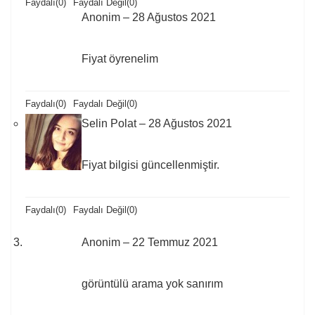
Faydalı
(
0
)
Faydalı Değil
(
0
)
Anonim
–
28 Ağustos 2021
Fiyat öyrenelim
Faydalı
(
0
)
Faydalı Değil
(
0
)
Selin Polat
–
28 Ağustos 2021
Fiyat bilgisi güncellenmiştir.
Faydalı
(
0
)
Faydalı Değil
(
0
)
Anonim
–
22 Temmuz 2021
görüntülü arama yok sanırım