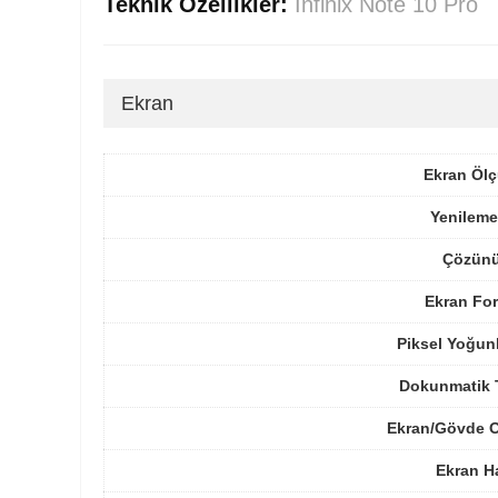
Teknik Özellikler:
Infinix Note 10 Pro
Ekran
Ekran Ölç
Yenileme
Çözünü
Ekran For
Piksel Yoğun
Dokunmatik 
Ekran/Gövde O
Ekran H