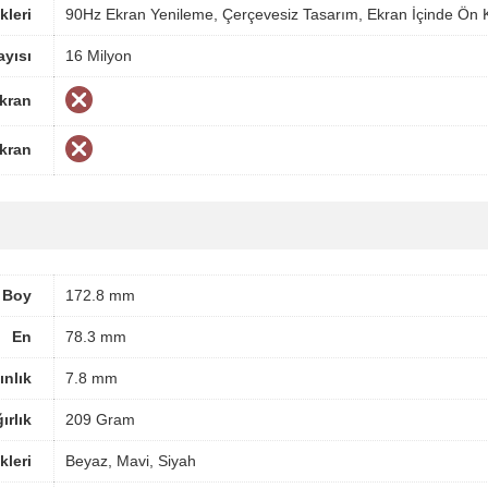
kleri
90Hz Ekran Yenileme, Çerçevesiz Tasarım, Ekran İçinde Ön 
yısı
16 Milyon
Ekran
Ekran
Boy
172.8 mm
En
78.3 mm
ınlık
7.8 mm
ırlık
209 Gram
leri
Beyaz, Mavi, Siyah