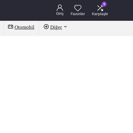
0
Giriş
Favoriler
Karşılaştır
Otomobil
Diğer