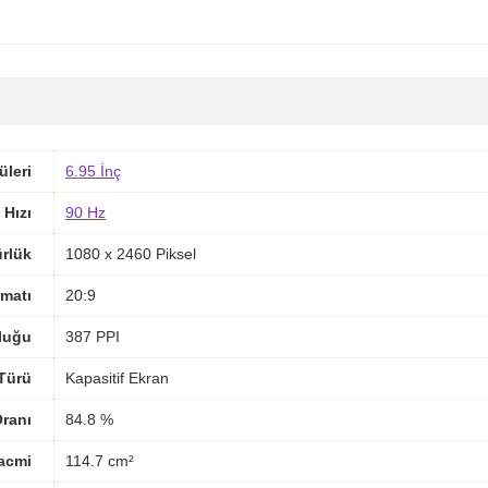
üleri
6.95 İnç
 Hızı
90 Hz
rlük
1080 x 2460 Piksel
matı
20:9
luğu
387 PPI
Türü
Kapasitif Ekran
ranı
84.8 %
acmi
114.7 cm²