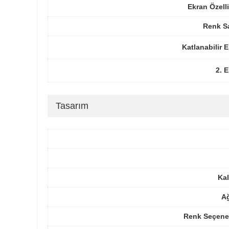
Ekran Özelli
Renk Sa
Katlanabilir 
2. 
Tasarım
Kal
Ağ
Renk Seçenek