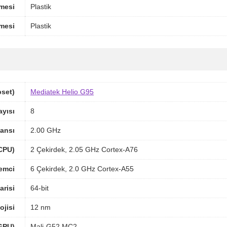
mesi
Plastik
mesi
Plastik
pset)
Mediatek Helio G95
ayısı
8
ansı
2.00 GHz
(CPU)
2 Çekirdek, 2.05 GHz Cortex-A76
lemci
6 Çekirdek, 2.0 GHz Cortex-A55
arisi
64-bit
ojisi
12 nm
(GPU)
Mali-G52 MC2