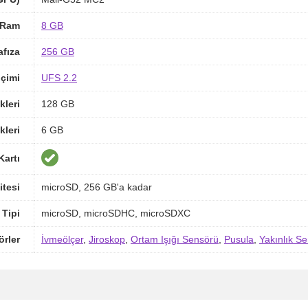
Ram
8 GB
afıza
256 GB
içimi
UFS 2.2
kleri
128 GB
kleri
6 GB
Kartı
itesi
microSD, 256 GB'a kadar
 Tipi
microSD, microSDHC, microSDXC
örler
İvmeölçer
,
Jiroskop
,
Ortam Işığı Sensörü
,
Pusula
,
Yakınlık S