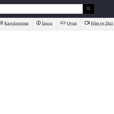
Karşılaştırma
İpucu
Oyun
Film ve Dizi