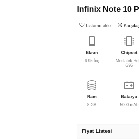
Infinix Note 10 
Listeme ekle
Karşıla
Ekran
Chipset
6.95 İnç
Mediatek Hel
G95
Ram
Batarya
8 GB
5000 mAh
Fiyat Listesi