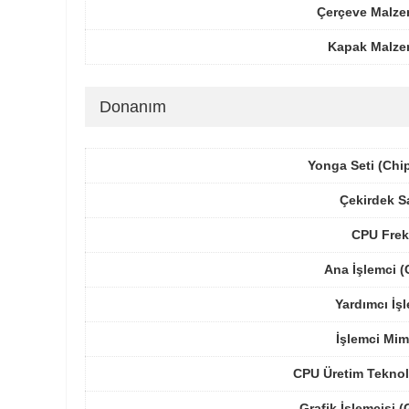
Çerçeve Malze
Kapak Malze
Donanım
Yonga Seti (Chi
Çekirdek S
CPU Frek
Ana İşlemci 
Yardımcı İş
İşlemci Mim
CPU Üretim Teknol
Grafik İşlemcisi 