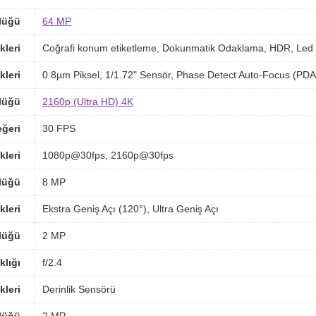
lüğü
64 MP
kleri
Coğrafi konum etiketleme, Dokunmatik Odaklama, HDR, Led 
kleri
0.8µm Piksel, 1/1.72" Sensör, Phase Detect Auto-Focus (PD
lüğü
2160p (Ultra HD) 4K
ğeri
30 FPS
kleri
1080p@30fps, 2160p@30fps
lüğü
8 MP
kleri
Ekstra Geniş Açı (120°), Ultra Geniş Açı
lüğü
2 MP
klığı
f/2.4
kleri
Derinlik Sensörü
lüğü
2 MP