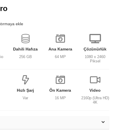
Pro
ştırmaya ekle
Dahili Hafıza
Ana Kamera
Çözünürlük
io
256 GB
64 MP
1080 x 2460
Piksel
Hızlı Şarj
Ön Kamera
Video
Var
16 MP
2160p (Ultra HD)
4K