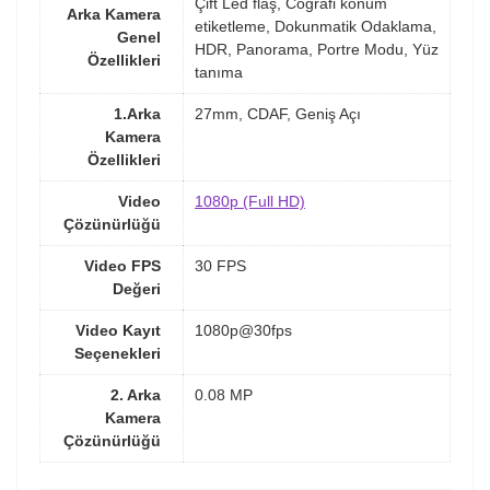
Çift Led flaş, Coğrafi konum
Arka Kamera
etiketleme, Dokunmatik Odaklama,
Genel
HDR, Panorama, Portre Modu, Yüz
Özellikleri
tanıma
1.Arka
27mm, CDAF, Geniş Açı
Kamera
Özellikleri
Video
1080p (Full HD)
Çözünürlüğü
Video FPS
30 FPS
Değeri
Video Kayıt
1080p@30fps
Seçenekleri
2. Arka
0.08 MP
Kamera
Çözünürlüğü