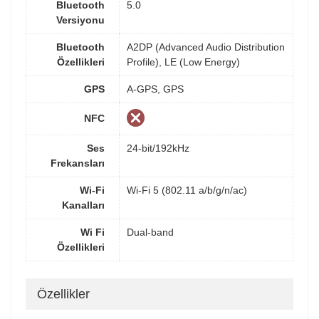
Bluetooth
5.0
Versiyonu
Bluetooth
A2DP (Advanced Audio Distribution
Özellikleri
Profile), LE (Low Energy)
GPS
A-GPS, GPS
NFC
Ses
24-bit/192kHz
Frekansları
Wi-Fi
Wi-Fi 5 (802.11 a/b/g/n/ac)
Kanalları
Wi Fi
Dual-band
Özellikleri
Özellikler