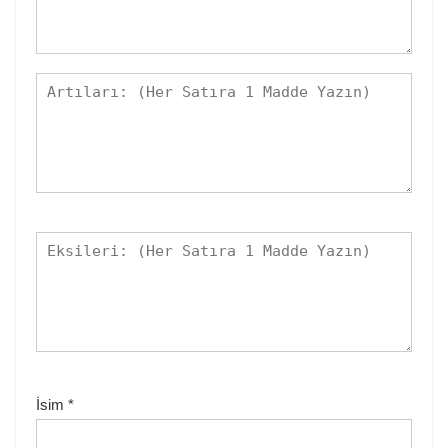
İsim
*