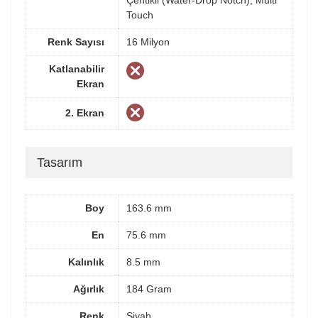
Çentikli (Water-Drop Notch), Multi
Touch
Renk Sayısı
16 Milyon
Katlanabilir
Ekran
2. Ekran
Tasarım
Boy
163.6 mm
En
75.6 mm
Kalınlık
8.5 mm
Ağırlık
184 Gram
Renk
Siyah