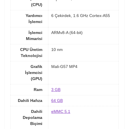
(CPU)
Yardımcı
6 Çekirdek, 1.6 GHz Cortex-A55
İşlemci
İşlemci
ARMv8-A (64-bit)
Mimarisi
CPU Üretim
10 nm
Teknolojisi
Grafik
Mali-G57 MP4
İşlemcisi
(GPU)
Ram
3 GB
Dahili Hafıza
64 GB
Dahili
eMMC 5.1
Depolama
Biçimi