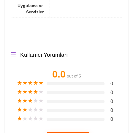
Uygulama ve
Servisler
Kullanıcı Yorumları
0.0
out of 5
★
★
★
★
★
0
★
★
★
★
★
0
★
★
★
★
★
0
★
★
★
★
★
0
★
★
★
★
★
0