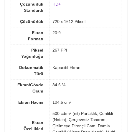
Çözünürlük
HD+
Standardı
Çözünürlük
720 x 1612 Piksel
Ekran
20:9
Formatı
Piksel
267 PPI
Yoğunluğu
Dokunmatik
Kapasitif Ekran
Türü
Ekran/Gövde
84.6 %
Oranı
Ekran Hacmi
104.6 cm²
500 cd/m² (nit) Parlaklık, Çentikli
(Notch), Çerçevesiz Tasarım,
Ekran
Çizilmeye Dirençli Cam, Damla
Özellikleri