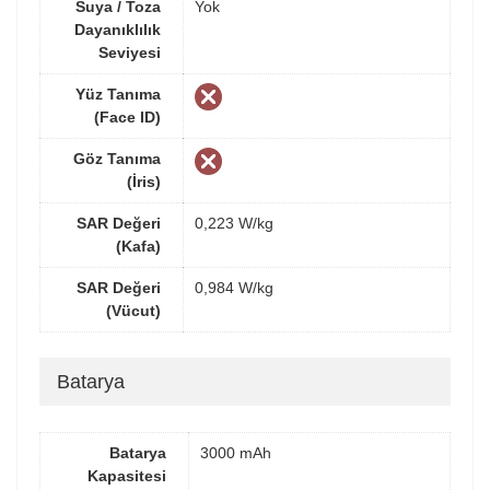
Suya / Toza
Yok
Dayanıklılık
Seviyesi
Yüz Tanıma
(Face ID)
Göz Tanıma
(İris)
SAR Değeri
0,223 W/kg
(Kafa)
SAR Değeri
0,984 W/kg
(Vücut)
Batarya
Batarya
3000 mAh
Kapasitesi