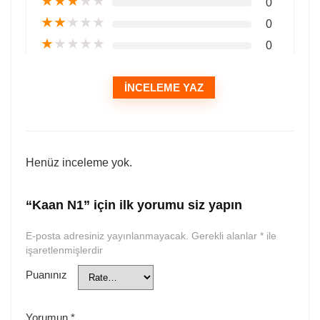
★
★
★
★
★
0
★
★
★
★
★
0
★
★
★
★
★
0
İNCELEME YAZ
Henüz inceleme yok.
“Kaan N1” için ilk yorumu siz yapın
E-posta adresiniz yayınlanmayacak.
Gerekli alanlar
*
ile
işaretlenmişlerdir
Puanınız
Yorumun
*