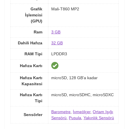
Grafik
Mali-T860 MP2
İşlemcisi
(GPU)
Ram
3 GB
Dahili Hafıza
32 GB
RAM Tipi
LPDDR3
Hafıza Kartı
Hafıza Kartı
microSD, 128 GB'a kadar
Kapasitesi
Hafıza Kartı
microSD, microSDHC, microSDXC
Tipi
Barometre
,
İvmeölçer
,
Ortam Işığı
Sensörler
Sensörü
,
Pusula
,
Yakınlık Sensörü