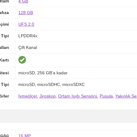
Ram
4 GB
afıza
128 GB
içimi
UFS 2.0
Tipi
LPDDR4x
ları
Çift Kanal
Kartı
itesi
microSD, 256 GB'a kadar
 Tipi
microSD, microSDHC, microSDXC
örler
İvmeölçer
,
Jiroskop
,
Ortam Işığı Sensörü
,
Pusula
,
Yakınlık S
lüğü
16 MP