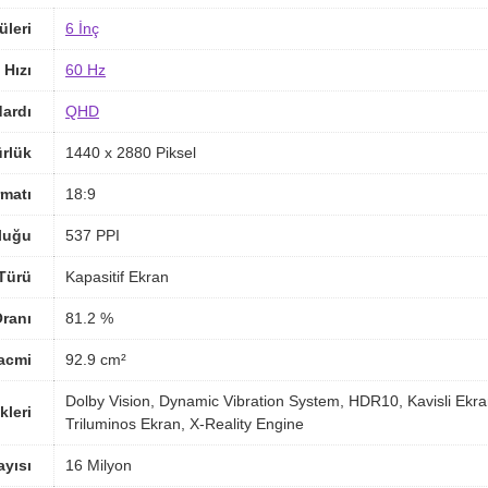
üleri
6 İnç
 Hızı
60 Hz
ardı
QHD
rlük
1440 x 2880 Piksel
matı
18:9
luğu
537 PPI
Türü
Kapasitif Ekran
ranı
81.2 %
acmi
92.9 cm²
Dolby Vision, Dynamic Vibration System, HDR10, Kavisli Ekran
kleri
Triluminos Ekran, X-Reality Engine
yısı
16 Milyon