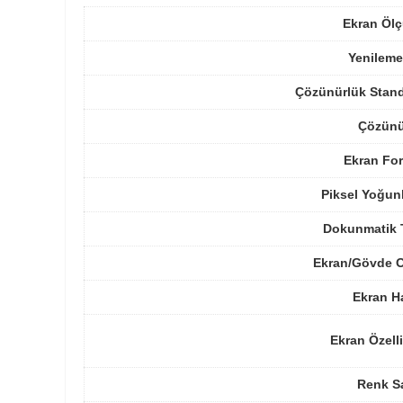
Ekran Ölç
Yenileme
Çözünürlük Stand
Çözünü
Ekran For
Piksel Yoğun
Dokunmatik 
Ekran/Gövde O
Ekran H
Ekran Özelli
Renk Sa