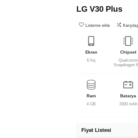
LG V30 Plus
Listeme ekle
Karşıla
Ekran
Chipset
6 İnç
Qualcomm
Snapdragon 
Ram
Batarya
4 GB
3300 mAh
Fiyat Listesi