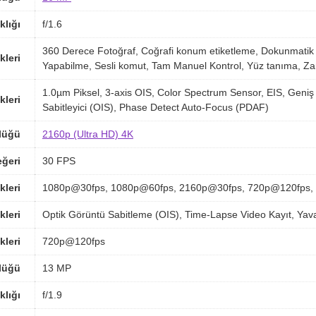
klığı
f/1.6
360 Derece Fotoğraf, Coğrafi konum etiketleme, Dokunmati
kleri
Yapabilme, Sesli komut, Tam Manuel Kontrol, Yüz tanıma, Za
1.0µm Piksel, 3-axis OIS, Color Spectrum Sensor, EIS, Geniş
kleri
Sabitleyici (OIS), Phase Detect Auto-Focus (PDAF)
lüğü
2160p (Ultra HD) 4K
ğeri
30 FPS
kleri
1080p@30fps, 1080p@60fps, 2160p@30fps, 720p@120fps,
kleri
Optik Görüntü Sabitleme (OIS), Time-Lapse Video Kayıt, Yav
kleri
720p@120fps
lüğü
13 MP
klığı
f/1.9