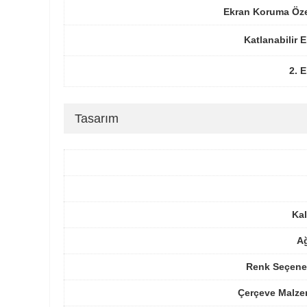
Ekran Koruma Öze
Katlanabilir 
2. 
Tasarım
Kal
Ağ
Renk Seçenek
Çerçeve Malze