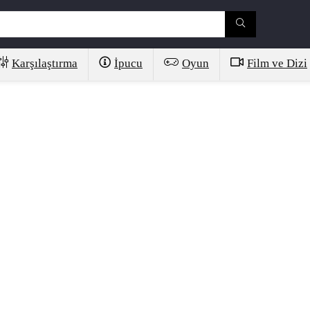
Karşılaştırma
İpucu
Oyun
Film ve Dizi