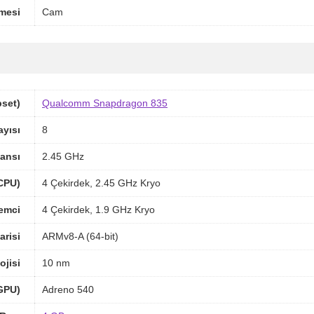
mesi
Cam
pset)
Qualcomm Snapdragon 835
ayısı
8
ansı
2.45 GHz
(CPU)
4 Çekirdek, 2.45 GHz Kryo
lemci
4 Çekirdek, 1.9 GHz Kryo
arisi
ARMv8-A (64-bit)
ojisi
10 nm
(GPU)
Adreno 540