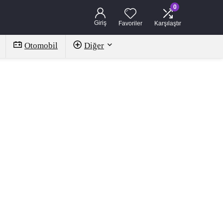
0
Giriş
Favoriler
Karşılaştır
Otomobil
Diğer