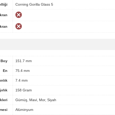
lliği
Corning Gorilla Glass 5
Ekran
Ekran
Boy
151.7 mm
En
75.4 mm
ınlık
7.4 mm
ırlık
158 Gram
leri
Gümüş, Mavi, Mor, Siyah
mesi
Alüminyum