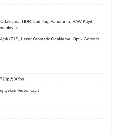
k Odaklama, HDR, Led flaş, Panorama, RAW Kayıt
manlayıcı
 Açılı (71°), Lazer Otomatik Odaklama, Optik Görüntü
 720p@30fps
aş Çekim Video Kayıt