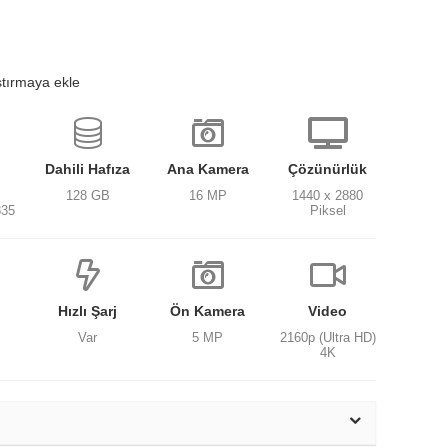
ştırmaya ekle
Dahili Hafıza
Ana Kamera
Çözünürlük
128 GB
16 MP
1440 x 2880
835
Piksel
Hızlı Şarj
Ön Kamera
Video
Var
5 MP
2160p (Ultra HD)
4K