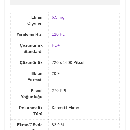
Ekran
6.5 İnç
Ölçüleri
Yenileme Hızı
120 Hz
Çözünürlük
HD+
Standardı
Çözünürlük
720 x 1600 Piksel
Ekran
20:9
Formatı
Piksel
270 PPI
Yoğunluğu
Dokunmatik
Kapasitif Ekran
Türü
Ekran/Gövde
82.9 %