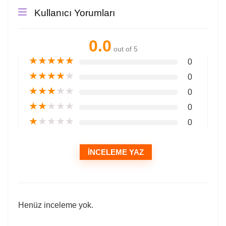
Kullanıcı Yorumları
0.0
out of 5
★
★
★
★
★
0
★
★
★
★
★
0
★
★
★
★
★
0
★
★
★
★
★
0
★
★
★
★
★
0
İNCELEME YAZ
Henüz inceleme yok.