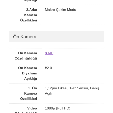
Açıklığı
2.Arka
Makro Çekim Modu
Kamera
Özellikleri
Ön Kamera
Ön Kamera
8 MP
Çözünürlüğü
Ön Kamera
f/2.0
Diyafram
Açıklığı
1. Ön
1,12μm Piksel, 1/4'' Sensör, Geniş
Kamera
Açılı
Özellikleri
Video
1080p (Full HD)