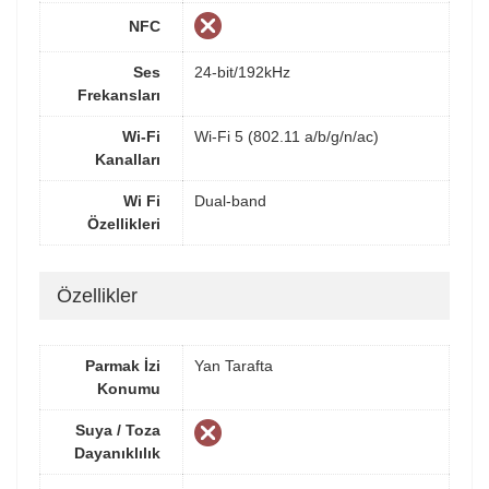
NFC
Ses
24-bit/192kHz
Frekansları
Wi-Fi
Wi-Fi 5 (802.11 a/b/g/n/ac)
Kanalları
Wi Fi
Dual-band
Özellikleri
Özellikler
Parmak İzi
Yan Tarafta
Konumu
Suya / Toza
Dayanıklılık