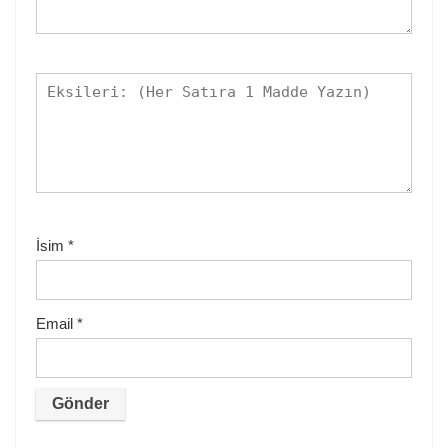
İsim
*
Email
*