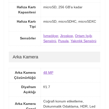
Hafıza Kartı
microSD, 256 GB'a kadar
Kapasitesi
Hafıza Kartı
microSD, microSDHC, microSDXC
Tipi
İvmeölçer
,
Jiroskop
,
Ortam Işığı
Sensörler
Sensörü
,
Pusula
,
Yakınlık Sensörü
Arka Kamera
Arka Kamera
48 MP
Çözünürlüğü
Diyafram
f/1.7
Açıklığı
Coğrafi konum etiketleme,
Arka Kamera
Dokunmatik Odaklama, HDR, Led
Genel