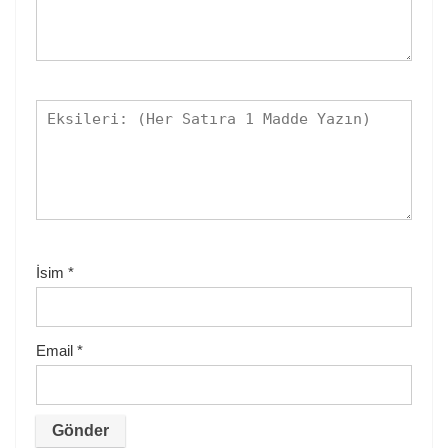
İsim
*
Email
*