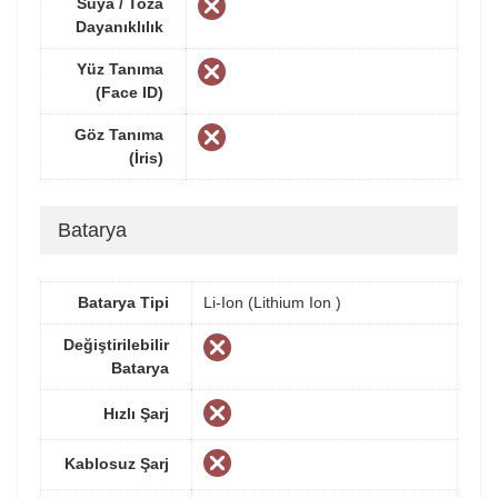
Suya / Toza
Dayanıklılık
Yüz Tanıma
(Face ID)
Göz Tanıma
(İris)
Batarya
Batarya Tipi
Li-Ion (Lithium Ion )
Değiştirilebilir
Batarya
Hızlı Şarj
Kablosuz Şarj