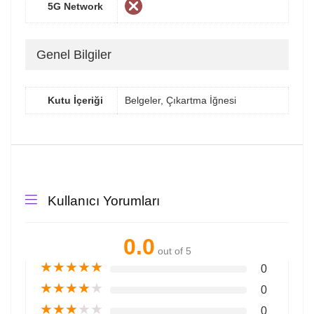
5G Network
Genel Bilgiler
Kutu İçeriği
Belgeler, Çıkartma İğnesi
Kullanıcı Yorumları
0.0
out of 5
★
★
★
★
★
0
★
★
★
★
★
0
★
★
★
★
★
0