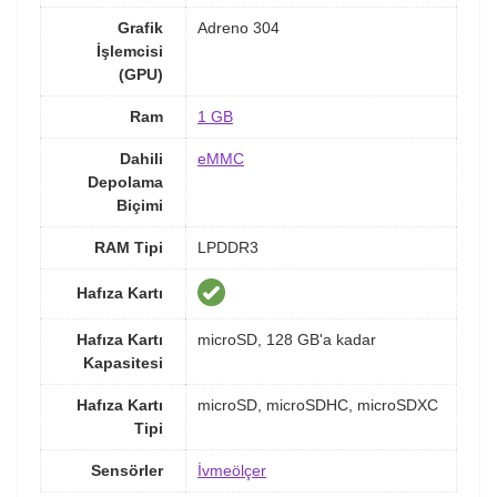
Grafik
Adreno 304
İşlemcisi
(GPU)
Ram
1 GB
Dahili
eMMC
Depolama
Biçimi
RAM Tipi
LPDDR3
Hafıza Kartı
Hafıza Kartı
microSD, 128 GB'a kadar
Kapasitesi
Hafıza Kartı
microSD, microSDHC, microSDXC
Tipi
Sensörler
İvmeölçer