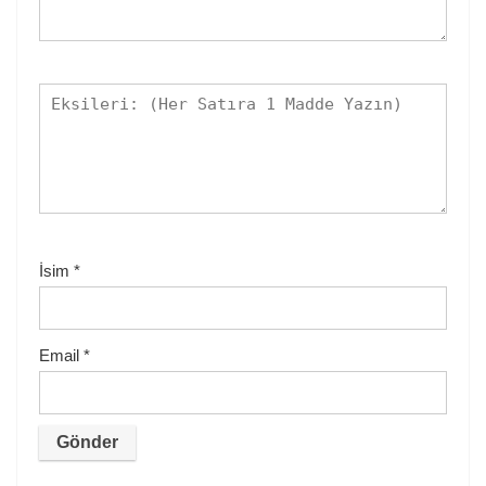
İsim
*
Email
*