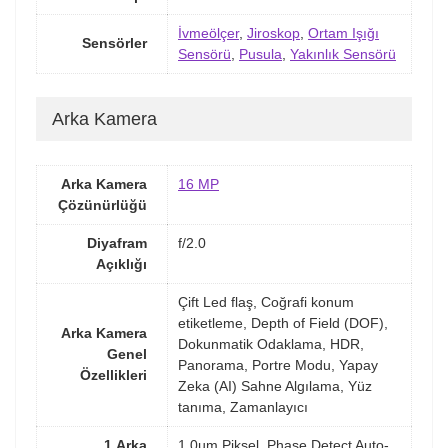
İvmeölçer
,
Jiroskop
,
Ortam Işığı
Sensörler
Sensörü
,
Pusula
,
Yakınlık Sensörü
Arka Kamera
Arka Kamera
16 MP
Çözünürlüğü
Diyafram
f/2.0
Açıklığı
Çift Led flaş, Coğrafi konum
etiketleme, Depth of Field (DOF),
Arka Kamera
Dokunmatik Odaklama, HDR,
Genel
Panorama, Portre Modu, Yapay
Özellikleri
Zeka (AI) Sahne Algılama, Yüz
tanıma, Zamanlayıcı
1.Arka
1.0µm Piksel, Phase Detect Auto-