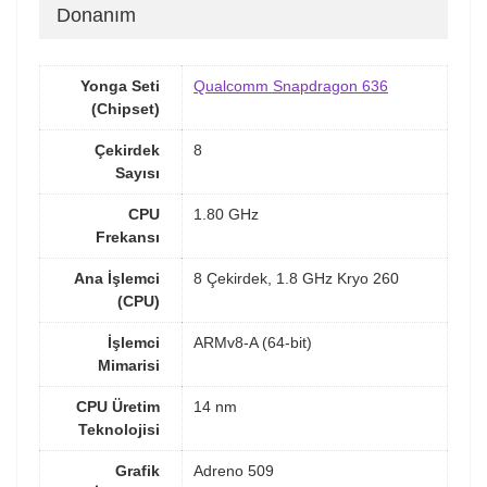
Donanım
Yonga Seti
Qualcomm Snapdragon 636
(Chipset)
Çekirdek
8
Sayısı
CPU
1.80 GHz
Frekansı
Ana İşlemci
8 Çekirdek, 1.8 GHz Kryo 260
(CPU)
İşlemci
ARMv8-A (64-bit)
Mimarisi
CPU Üretim
14 nm
Teknolojisi
Grafik
Adreno 509