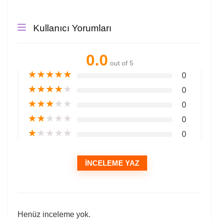
Kullanıcı Yorumları
0.0
out of 5
★
★
★
★
★
0
★
★
★
★
★
0
★
★
★
★
★
0
★
★
★
★
★
0
★
★
★
★
★
0
İNCELEME YAZ
Henüz inceleme yok.