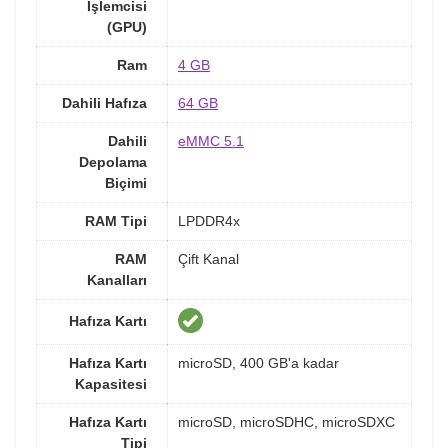
İşlemcisi
(GPU)
Ram
4 GB
Dahili Hafıza
64 GB
Dahili
eMMC 5.1
Depolama
Biçimi
RAM Tipi
LPDDR4x
RAM
Çift Kanal
Kanalları
Hafıza Kartı
Hafıza Kartı
microSD, 400 GB'a kadar
Kapasitesi
Hafıza Kartı
microSD, microSDHC, microSDXC
Tipi