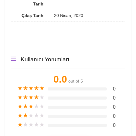
Tarihi
Çıkış Tarihi
20 Nisan, 2020
Kullanıcı Yorumları
0.0
out of 5
★
★
★
★
★
0
★
★
★
★
★
0
★
★
★
★
★
0
★
★
★
★
★
0
★
★
★
★
★
0