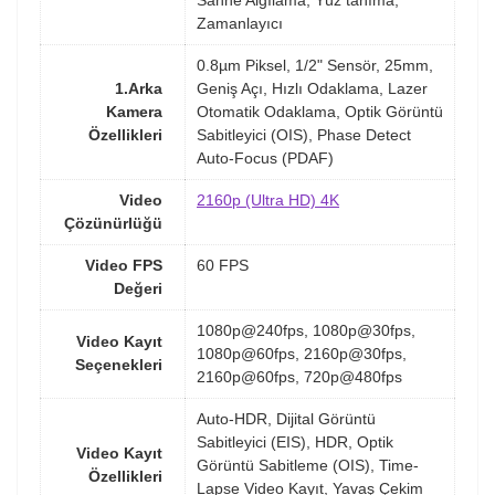
Sahne Algılama, Yüz tanıma,
Zamanlayıcı
0.8µm Piksel, 1/2" Sensör, 25mm,
1.Arka
Geniş Açı, Hızlı Odaklama, Lazer
Kamera
Otomatik Odaklama, Optik Görüntü
Özellikleri
Sabitleyici (OIS), Phase Detect
Auto-Focus (PDAF)
Video
2160p (Ultra HD) 4K
Çözünürlüğü
Video FPS
60 FPS
Değeri
1080p@240fps, 1080p@30fps,
Video Kayıt
1080p@60fps, 2160p@30fps,
Seçenekleri
2160p@60fps, 720p@480fps
Auto-HDR, Dijital Görüntü
Sabitleyici (EIS), HDR, Optik
Video Kayıt
Görüntü Sabitleme (OIS), Time-
Özellikleri
Lapse Video Kayıt, Yavaş Çekim