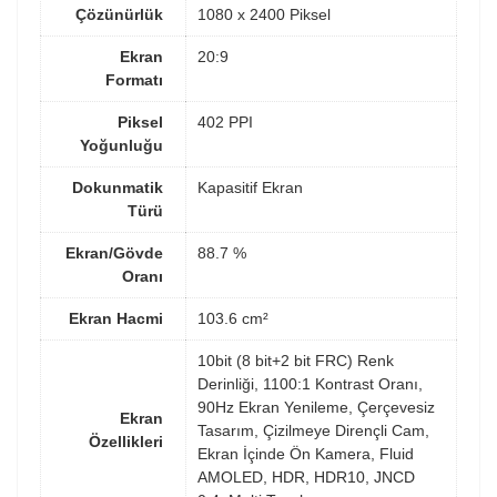
Çözünürlük
1080 x 2400 Piksel
Ekran
20:9
Formatı
Piksel
402 PPI
Yoğunluğu
Dokunmatik
Kapasitif Ekran
Türü
Ekran/Gövde
88.7 %
Oranı
Ekran Hacmi
103.6 cm²
10bit (8 bit+2 bit FRC) Renk
Derinliği, 1100:1 Kontrast Oranı,
90Hz Ekran Yenileme, Çerçevesiz
Ekran
Tasarım, Çizilmeye Dirençli Cam,
Özellikleri
Ekran İçinde Ön Kamera, Fluid
AMOLED, HDR, HDR10, JNCD