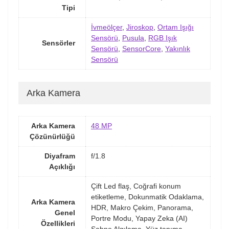
Tipi
İvmeölçer
,
Jiroskop
,
Ortam Işığı
Sensörü
,
Pusula
,
RGB Işık
Sensörler
Sensörü
,
SensorCore
,
Yakınlık
Sensörü
Arka Kamera
Arka Kamera
48 MP
Çözünürlüğü
Diyafram
f/1.8
Açıklığı
Çift Led flaş, Coğrafi konum
etiketleme, Dokunmatik Odaklama,
Arka Kamera
HDR, Makro Çekim, Panorama,
Genel
Portre Modu, Yapay Zeka (AI)
Özellikleri