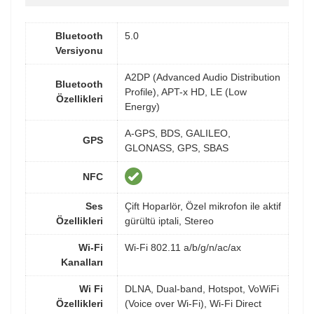
Bluetooth
5.0
Versiyonu
A2DP (Advanced Audio Distribution
Bluetooth
Profile), APT-x HD, LE (Low
Özellikleri
Energy)
A-GPS, BDS, GALILEO,
GPS
GLONASS, GPS, SBAS
NFC
Ses
Çift Hoparlör, Özel mikrofon ile aktif
Özellikleri
gürültü iptali, Stereo
Wi-Fi
Wi-Fi 802.11 a/b/g/n/ac/ax
Kanalları
Wi Fi
DLNA, Dual-band, Hotspot, VoWiFi
Özellikleri
(Voice over Wi-Fi), Wi-Fi Direct