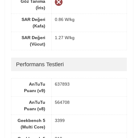
Göz Tanıma
(İris)
SAR Değeri
0.86 W/kg
(Kafa)
SAR Değeri
1.27 W/kg
(Vücut)
Performans Testleri
AnTuTu
637893
Puanı (v9)
AnTuTu
564708
Puanı (v8)
Geekbench 5
3399
(Multi Core)