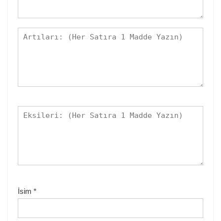
İsim
*