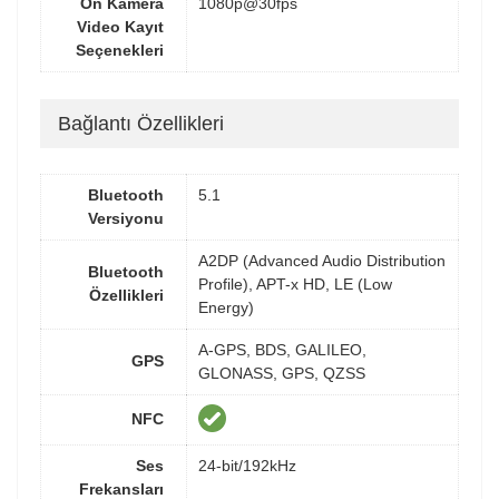
Ön Kamera
1080p@30fps
Video Kayıt
Seçenekleri
Bağlantı Özellikleri
Bluetooth
5.1
Versiyonu
A2DP (Advanced Audio Distribution
Bluetooth
Profile), APT-x HD, LE (Low
Özellikleri
Energy)
A-GPS, BDS, GALILEO,
GPS
GLONASS, GPS, QZSS
NFC
Ses
24-bit/192kHz
Frekansları