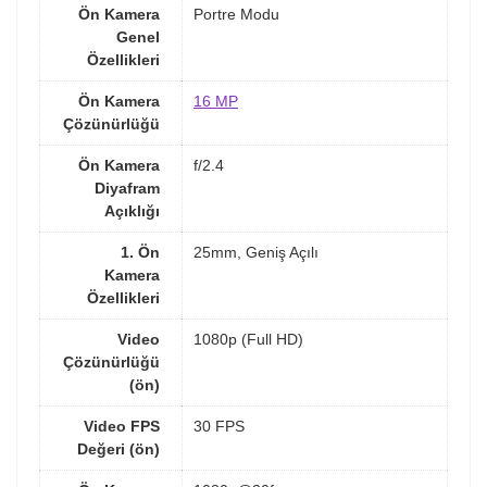
Ön Kamera
Portre Modu
Genel
Özellikleri
Ön Kamera
16 MP
Çözünürlüğü
Ön Kamera
f/2.4
Diyafram
Açıklığı
1. Ön
25mm, Geniş Açılı
Kamera
Özellikleri
Video
1080p (Full HD)
Çözünürlüğü
(ön)
Video FPS
30 FPS
Değeri (ön)