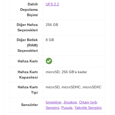
Dahili
UFS 2.2
Depolama
Biçimi
Diğer Hafıza
256 GB
Seçenekleri
Diğer Bellek
8 GB
(RAM)
Seçenekleri
Hafıza Kartı
Hafıza Kartı
microSD, 256 GB'a kadar
Kapasitesi
Hafıza Kartı
microSD, microSDHC, microSDXC
Tipi
İvmeölçer
,
Jiroskop
,
Ortam Işığı
Sensörler
Sensörü
,
Pusula
,
Yakınlık Sensörü