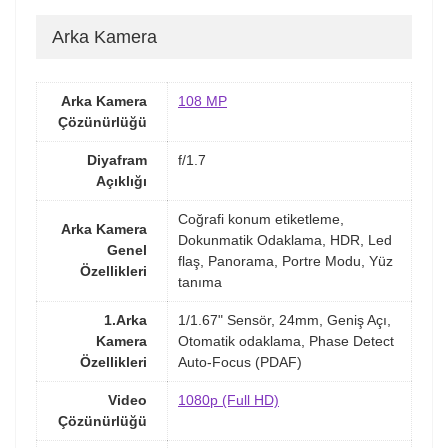
Arka Kamera
Arka Kamera
108 MP
Çözünürlüğü
Diyafram
f/1.7
Açıklığı
Coğrafi konum etiketleme,
Arka Kamera
Dokunmatik Odaklama, HDR, Led
Genel
flaş, Panorama, Portre Modu, Yüz
Özellikleri
tanıma
1.Arka
1/1.67" Sensör, 24mm, Geniş Açı,
Kamera
Otomatik odaklama, Phase Detect
Özellikleri
Auto-Focus (PDAF)
Video
1080p (Full HD)
Çözünürlüğü