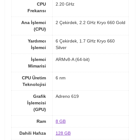
CPU
2.20 GHz
Frekansı
Ana İşlemci
2 Çekirdek, 2.2 GHz Kryo 660 Gold
(CPU)
Yardımcı
6 Çekirdek, 1.7 GHz Kryo 660
İşlemci
Silver
İşlemci
ARMv8-A (64-bit)
Mimarisi
CPU Üretim
6 nm
Teknolojisi
Grafik
Adreno 619
İşlemcisi
(GPU)
Ram
8 GB
Dahili Hafıza
128 GB