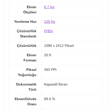
Ekran
6.7 İnç
Ölçüleri
Yenileme Hızı
120 Hz
Çözünürlük
FHD+
Standardı
Çözünürlük
1080 x 2412 Piksel
Ekran
20:9
Formatı
Piksel
393 PPI
Yoğunluğu
Dokunmatik
Kapasitif Ekran
Türü
Ekran/Gövde
89.6 %
Oranı