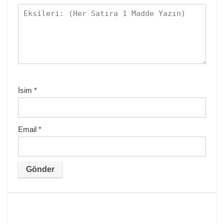
İsim
*
Email
*