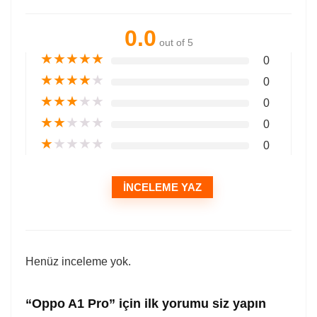
0.0
out of 5
★
★
★
★
★
0
★
★
★
★
★
0
★
★
★
★
★
0
★
★
★
★
★
0
★
★
★
★
★
0
İNCELEME YAZ
Henüz inceleme yok.
“Oppo A1 Pro” için ilk yorumu siz yapın