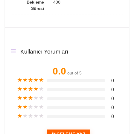
Bekleme
400
Süresi
Kullanıcı Yorumları
0.0
out of 5
★
★
★
★
★
0
★
★
★
★
★
0
★
★
★
★
★
0
★
★
★
★
★
0
★
★
★
★
★
0