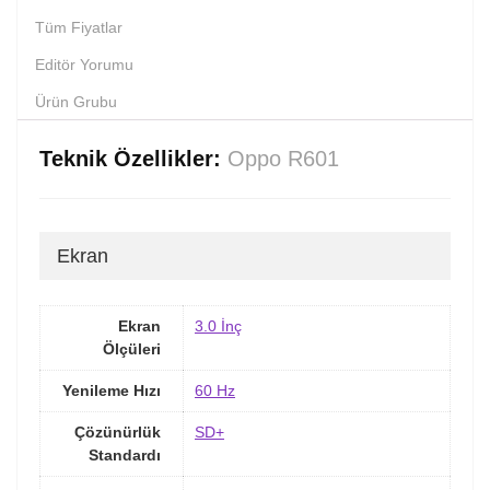
Tüm Fiyatlar
Editör Yorumu
Ürün Grubu
Teknik Özellikler:
Oppo R601
Ekran
Ekran
3.0 İnç
Ölçüleri
Yenileme Hızı
60 Hz
Çözünürlük
SD+
Standardı