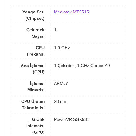
Yonga Seti
Mediatek MT6515
(Chipset)
Çekirdek
1
Sayısı
CPU
1.0 GHz
Frekansı
Ana İşlemci
1 Çekirdek, 1 GHz Cortex-A9
(CPU)
İşlemci
ARMv7
Mimarisi
CPU Üretim
28 nm
Teknolojisi
Grafik
PowerVR SGX531
İşlemcisi
(GPU)