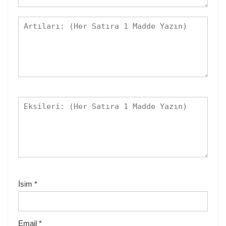
İsim
*
Email
*