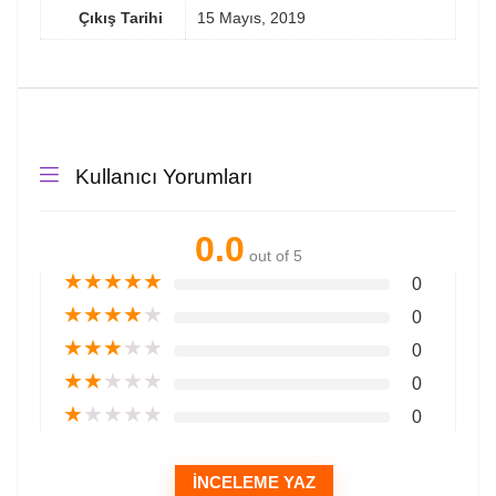
Çıkış Tarihi
15 Mayıs, 2019
Kullanıcı Yorumları
0.0
out of 5
★
★
★
★
★
0
★
★
★
★
★
0
★
★
★
★
★
0
★
★
★
★
★
0
★
★
★
★
★
0
İNCELEME YAZ