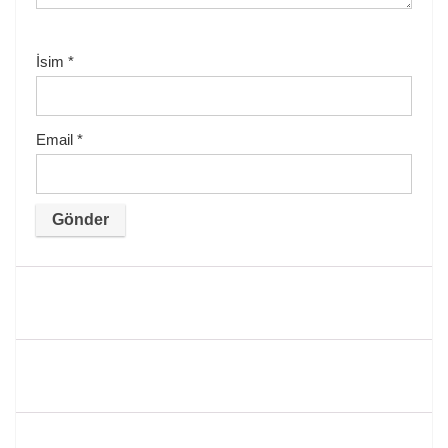
İsim
*
Email
*