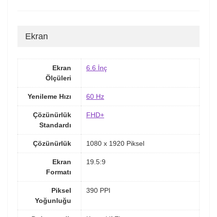
Ekran
Ekran
6.6 İnç
Ölçüleri
Yenileme Hızı
60 Hz
Çözünürlük
FHD+
Standardı
Çözünürlük
1080 x 1920 Piksel
Ekran
19.5:9
Formatı
Piksel
390 PPI
Yoğunluğu