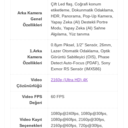
Çift Led flaş, Coğrafi konum
etiketleme, Dokunmatik Odaklama,
Arka Kamera
HDR, Panorama, Pop-Up Kamera,
Genel
Yapay Zeka (AI) Destekli Portre
Özellikleri
Modu, Yapay Zeka (AI) Sahne
Algılama, Yüz tanıma
0.8µm Piksel, 1/2" Sensör, 26mm,
1.Arka
Lazer Otomatik Odaklama, Optik
Kamera
Görüntü Sabitleyici (OIS), Phase
Özellikleri
Detect Auto-Focus (PDAF), Sony
Exmor RS Sensör (IMX586)
Video
2160p (Ultra HD) 4K
Çözünürlüğü
Video FPS
60 FPS
Değeri
1080p@240fps, 1080p@30fps,
Video Kayıt
1080p@60fps, 2160p@30fps,
Seçenekleri
2160p@60fps, 720p@30fps,