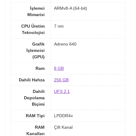
İşlemci
ARMv8-A (64-bit)
Mimarisi
CPU Üretim
7 nm
Teknolojisi
Grafik
Adreno 640
İşlemcisi
(GPU)
Ram
8 GB
Dahili Hafıza
256 GB
Dahili
UFS 2.1
Depolama
Biçimi
RAM Tipi
LPDDR4x
RAM
Çift Kanal
Kanalları