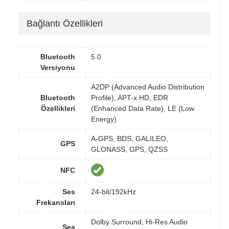
Bağlantı Özellikleri
Bluetooth
5.0
Versiyonu
A2DP (Advanced Audio Distribution
Bluetooth
Profile), APT-x HD, EDR
Özellikleri
(Enhanced Data Rate), LE (Low
Energy)
A-GPS, BDS, GALILEO,
GPS
GLONASS, GPS, QZSS
NFC
Ses
24-bit/192kHz
Frekansları
Dolby Surround, Hi-Res Audio
Ses