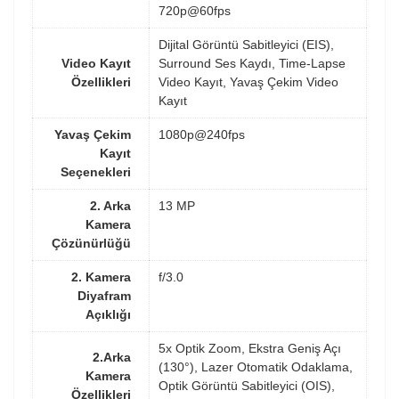
720p@60fps
Dijital Görüntü Sabitleyici (EIS),
Video Kayıt
Surround Ses Kaydı, Time-Lapse
Özellikleri
Video Kayıt, Yavaş Çekim Video
Kayıt
Yavaş Çekim
1080p@240fps
Kayıt
Seçenekleri
2. Arka
13 MP
Kamera
Çözünürlüğü
2. Kamera
f/3.0
Diyafram
Açıklığı
5x Optik Zoom, Ekstra Geniş Açı
2.Arka
(130°), Lazer Otomatik Odaklama,
Kamera
Optik Görüntü Sabitleyici (OIS),
Özellikleri