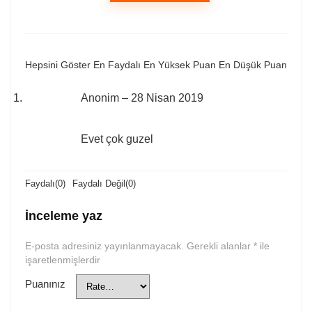
Hepsini Göster
En Faydalı
En Yüksek Puan
En Düşük Puan
Anonim
–
28 Nisan 2019
Evet çok guzel
Faydalı
(
0
)
Faydalı Değil
(
0
)
İnceleme yaz
E-posta adresiniz yayınlanmayacak.
Gerekli alanlar
*
ile
işaretlenmişlerdir
Puanınız