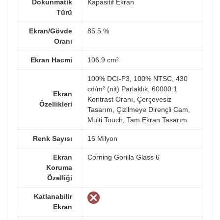
Dokunmatik
Kapasitif Ekran
Türü
Ekran/Gövde
85.5 %
Oranı
Ekran Hacmi
106.9 cm²
100% DCI-P3, 100% NTSC, 430
cd/m² (nit) Parlaklık, 60000:1
Ekran
Kontrast Oranı, Çerçevesiz
Özellikleri
Tasarım, Çizilmeye Dirençli Cam,
Multi Touch, Tam Ekran Tasarım
Renk Sayısı
16 Milyon
Ekran
Corning Gorilla Glass 6
Koruma
Özelliği
Katlanabilir
Ekran