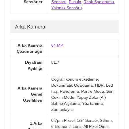
Sensörler
Sensörü
,
Pusula
,
Renk Spektrumu
,
Yakınlık Sensörü
Arka Kamera
Arka Kamera
64 MP
Çözünürlüğü
Diyafram
f/1.7
Açıklığı
Coğrafi konum etiketleme,
Dokunmatik Odaklama, HDR, Led
Arka Kamera
flaş, Panorama, Portre Modu, Seri
Genel
Çekim Modu, Yapay Zeka (AI)
Özellikleri
Sahne Algılama, Yüz tanıma,
Zamanlayıcı
0.7µm Piksel, 1/2" Sensör, 26mm,
1.Arka
6 Elementli Lens, All Pixel Omni-