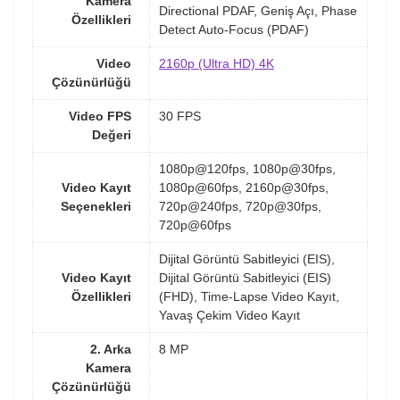
Kamera
Directional PDAF, Geniş Açı, Phase
Özellikleri
Detect Auto-Focus (PDAF)
Video
2160p (Ultra HD) 4K
Çözünürlüğü
Video FPS
30 FPS
Değeri
1080p@120fps, 1080p@30fps,
Video Kayıt
1080p@60fps, 2160p@30fps,
Seçenekleri
720p@240fps, 720p@30fps,
720p@60fps
Dijital Görüntü Sabitleyici (EIS),
Video Kayıt
Dijital Görüntü Sabitleyici (EIS)
Özellikleri
(FHD), Time-Lapse Video Kayıt,
Yavaş Çekim Video Kayıt
2. Arka
8 MP
Kamera
Çözünürlüğü