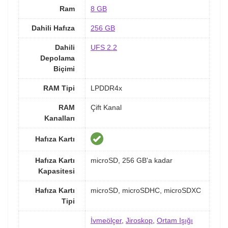
Ram
8 GB
Dahili Hafıza
256 GB
Dahili
UFS 2.2
Depolama
Biçimi
RAM Tipi
LPDDR4x
RAM
Çift Kanal
Kanalları
Hafıza Kartı
Hafıza Kartı
microSD, 256 GB'a kadar
Kapasitesi
Hafıza Kartı
microSD, microSDHC, microSDXC
Tipi
İvmeölçer
,
Jiroskop
,
Ortam Işığı