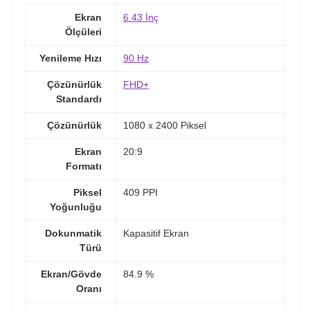
Ekran
6.43 İnç
Ölçüleri
Yenileme Hızı
90 Hz
Çözünürlük
FHD+
Standardı
Çözünürlük
1080 x 2400 Piksel
Ekran
20:9
Formatı
Piksel
409 PPI
Yoğunluğu
Dokunmatik
Kapasitif Ekran
Türü
Ekran/Gövde
84.9 %
Oranı