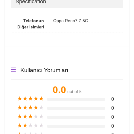
Specification
Telefonun
Oppo Reno7 Z 5G
Diğer İsimleri
Kullanıcı Yorumları
0.0
out of 5
★
★
★
★
★
0
★
★
★
★
★
0
★
★
★
★
★
0
★
★
★
★
★
0