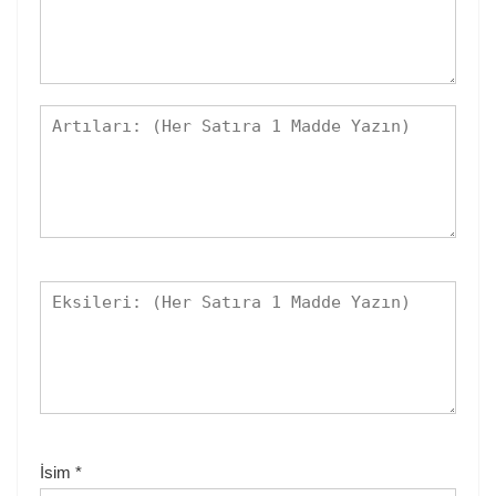
İsim
*