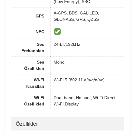
(Low Energy), SBC
A-GPS, BDS, GALILEO,
GPS
GLONASS, GPS, QZSS
NFC
Ses
24-bit/192kHz
Frekansları
Ses
Mono
Özellikleri
Wi-Fi
Wi-Fi 5 (802.11 a/b/g/n/ac)
Kanalları
Wi Fi
Dual-band, Hotspot, Wi-Fi Direct,
Özellikleri
Wi-Fi Display
Özellikler