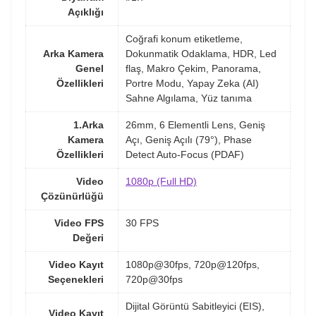
Açıklığı
Coğrafi konum etiketleme,
Arka Kamera
Dokunmatik Odaklama, HDR, Led
Genel
flaş, Makro Çekim, Panorama,
Özellikleri
Portre Modu, Yapay Zeka (AI)
Sahne Algılama, Yüz tanıma
1.Arka
26mm, 6 Elementli Lens, Geniş
Kamera
Açı, Geniş Açılı (79°), Phase
Özellikleri
Detect Auto-Focus (PDAF)
Video
1080p (Full HD)
Çözünürlüğü
Video FPS
30 FPS
Değeri
Video Kayıt
1080p@30fps, 720p@120fps,
Seçenekleri
720p@30fps
Dijital Görüntü Sabitleyici (EIS),
Video Kayıt