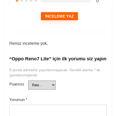
★
★
★
★
★
0
İNCELEME YAZ
Henüz inceleme yok.
“Oppo Reno7 Lite” için ilk yorumu siz yapın
E-posta adresiniz yayınlanmayacak.
Gerekli alanlar
*
ile
işaretlenmişlerdir
Puanınız
Yorumun
*