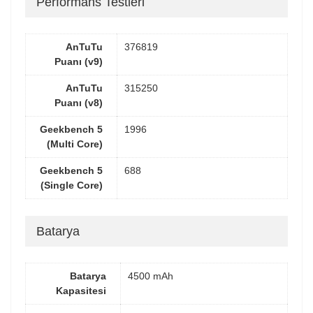
Performans Testleri
AnTuTu
376819
Puanı (v9)
AnTuTu
315250
Puanı (v8)
Geekbench 5
1996
(Multi Core)
Geekbench 5
688
(Single Core)
Batarya
Batarya
4500 mAh
Kapasitesi