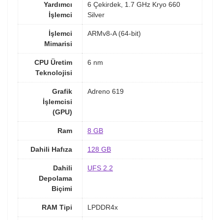
Yardımcı
6 Çekirdek, 1.7 GHz Kryo 660
İşlemci
Silver
İşlemci
ARMv8-A (64-bit)
Mimarisi
CPU Üretim
6 nm
Teknolojisi
Grafik
Adreno 619
İşlemcisi
(GPU)
Ram
8 GB
Dahili Hafıza
128 GB
Dahili
UFS 2.2
Depolama
Biçimi
RAM Tipi
LPDDR4x