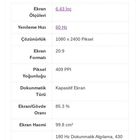
Ekran
6.43 İnç
Ölçüleri
Yenileme Hızı
60 Hz
Çözünürlük
1080 x 2400 Piksel
Ekran
20:9
Formatı
Piksel
409 PPI
Yoğunluğu
Dokunmatik
Kapasitif Ekran
Türü
Ekran/Gövde
85.3 %
Oranı
Ekran Hacmi
99.8 cm²
180 Hz Dokunmatik Algılama, 430