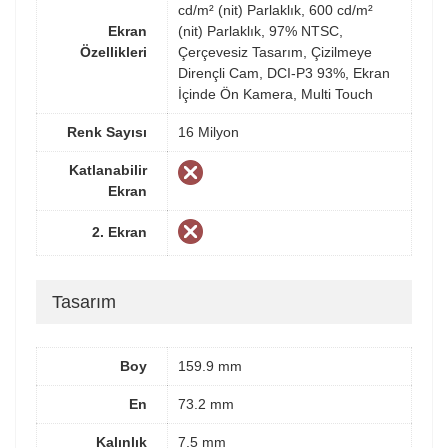
cd/m² (nit) Parlaklık, 600 cd/m²
Ekran
(nit) Parlaklık, 97% NTSC,
Özellikleri
Çerçevesiz Tasarım, Çizilmeye
Dirençli Cam, DCI-P3 93%, Ekran
İçinde Ön Kamera, Multi Touch
Renk Sayısı
16 Milyon
Katlanabilir
Ekran
2. Ekran
Tasarım
Boy
159.9 mm
En
73.2 mm
Kalınlık
7.5 mm