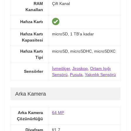
RAM
Çift Kanal
Kanalları
Hafıza Kartı
Hafıza Kartı
microSD, 1 TB'a kadar
Kapasitesi
Hafıza Kartı
microSD, microSDHC, microSDXC
Tipi
İvmeölçer
,
Jiroskop
,
Ortam Işığı
Sensörler
Sensörü
,
Pusula
,
Yakınlık Sensörü
Arka Kamera
Arka Kamera
64 MP
Çözünürlüğü
Diyafram
f/1.7