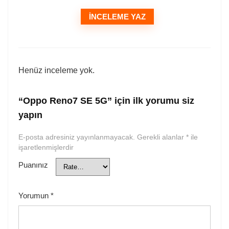
İNCELEME YAZ
Henüz inceleme yok.
“Oppo Reno7 SE 5G” için ilk yorumu siz
yapın
E-posta adresiniz yayınlanmayacak.
Gerekli alanlar
*
ile
işaretlenmişlerdir
Puanınız
Yorumun
*