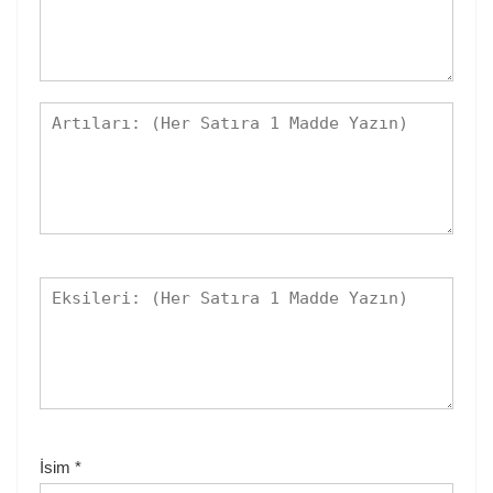
İsim
*