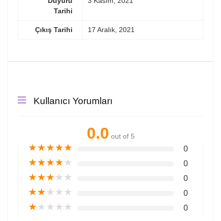
Duyuru
3 Kasım, 2021
Tarihi
Çıkış Tarihi
17 Aralık, 2021
Kullanıcı Yorumları
0.0
out of 5
★
★
★
★
★
0
★
★
★
★
★
0
★
★
★
★
★
0
★
★
★
★
★
0
★
★
★
★
★
0