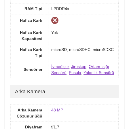
RAM Tipi
LPDDR4x
Hafıza Kartı
Hafıza Kartı
Yok
Kapasitesi
Hafıza Kartı
microSD, microSDHC, microSDXC
Tipi
İvmeölçer
,
Jiroskop
,
Ortam Işığı
Sensörler
Sensörü
,
Pusula
,
Yakınlık Sensörü
Arka Kamera
Arka Kamera
48 MP
Çözünürlüğü
Diyafram
f/1.7