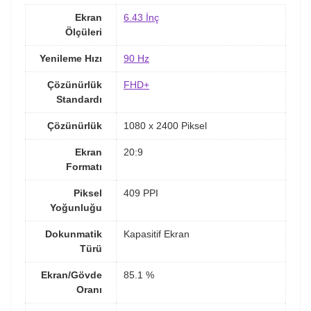
Ekran
6.43 İnç
Ölçüleri
Yenileme Hızı
90 Hz
Çözünürlük
FHD+
Standardı
Çözünürlük
1080 x 2400 Piksel
Ekran
20:9
Formatı
Piksel
409 PPI
Yoğunluğu
Dokunmatik
Kapasitif Ekran
Türü
Ekran/Gövde
85.1 %
Oranı