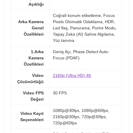
Açıklığı
Coğrafi konum etiketleme, Focus
Arka Kamera
Pixels Otomatik Odaklama, HDR,
Genel
Led flaş, Panorama, Portre Modu,
Özellikleri
Yapay Zeka (AI) Sahne Algılama,
Yüz tanıma
1.Arka
Geniş Açı, Phase Detect Auto-
Kamera
Focus (PDAF)
Özellikleri
Video
2160p (Ultra HD) 4K
Çözünürlüğü
Video FPS
30 FPS
Değeri
1080p@30fps, 1080p@60fps,
Video Kayıt
2160p@30fps, 720p@30fps,
Seçenekleri
720p@60fps