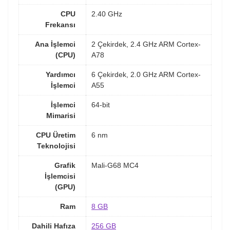
CPU
2.40 GHz
Frekansı
Ana İşlemci
2 Çekirdek, 2.4 GHz ARM Cortex-
(CPU)
A78
Yardımcı
6 Çekirdek, 2.0 GHz ARM Cortex-
İşlemci
A55
İşlemci
64-bit
Mimarisi
CPU Üretim
6 nm
Teknolojisi
Grafik
Mali-G68 MC4
İşlemcisi
(GPU)
Ram
8 GB
Dahili Hafıza
256 GB