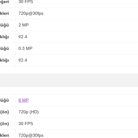
ğeri
30 FPS
kleri
720p@30fps
lüğü
2 MP
klığı
f/2.4
lüğü
0.3 MP
klığı
f/2.4
lüğü
8 MP
(ön)
720p (HD)
 (ön)
30 FPS
leri
720p@30fps