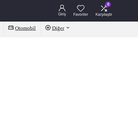
0
Giriş
Favoriler
Karşılaştır
Otomobil
Diğer