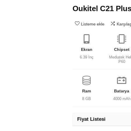
Oukitel C21 Plu
Listeme ekle
Karşıla
Ekran
Chipset
6.39 İnç
Mediatek Hel
P60
Ram
Batarya
8 GB
4000 mAh
Fiyat Listesi