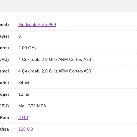
pset)
Mediatek Helio P60
ayısı
8
ansı
2.00 GHz
(CPU)
4 Çekirdek, 2.0 GHz ARM Cortex-A73
lemci
4 Çekirdek, 2.0 GHz ARM Cortex-A53
arisi
64-bit
ojisi
12 nm
(GPU)
Mail G72 MP3
Ram
8 GB
afıza
128 GB