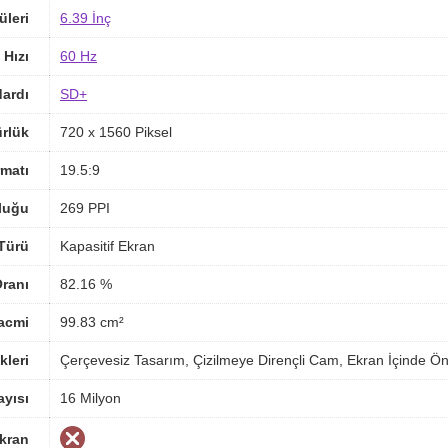
üleri
6.39 İnç
 Hızı
60 Hz
ardı
SD+
rlük
720 x 1560 Piksel
matı
19.5:9
luğu
269 PPI
Türü
Kapasitif Ekran
ranı
82.16 %
acmi
99.83 cm²
kleri
Çerçevesiz Tasarım, Çizilmeye Dirençli Cam, Ekran İçinde Ö
yısı
16 Milyon
Ekran