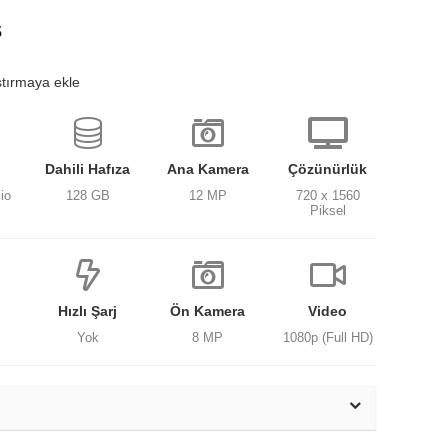
s
ştırmaya ekle
Dahili Hafıza
Ana Kamera
Çözünürlük
io
128 GB
12 MP
720 x 1560
Piksel
Hızlı Şarj
Ön Kamera
Video
Yok
8 MP
1080p (Full HD)