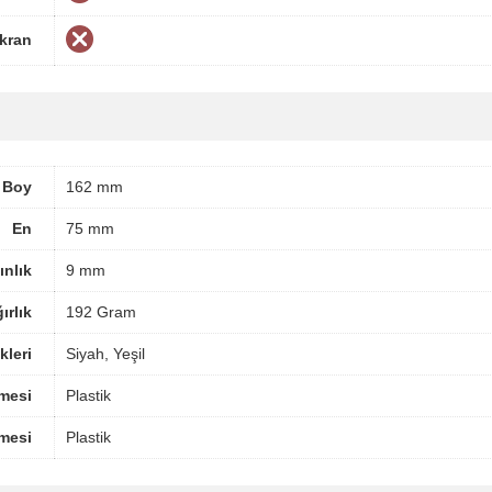
Ekran
Boy
162 mm
En
75 mm
ınlık
9 mm
ırlık
192 Gram
leri
Siyah, Yeşil
mesi
Plastik
mesi
Plastik