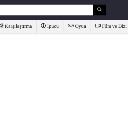
Karşılaştırma
İpucu
Oyun
Film ve Dizi