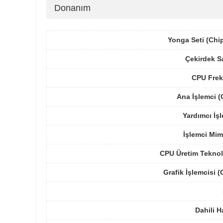
Donanım
Yonga Seti (Chi
Çekirdek S
CPU Frek
Ana İşlemci 
Yardımcı İş
İşlemci Mim
CPU Üretim Teknol
Grafik İşlemcisi 
Dahili H