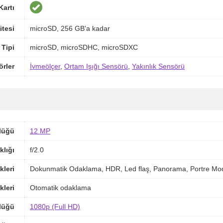
Kartı
itesi
microSD, 256 GB'a kadar
 Tipi
microSD, microSDHC, microSDXC
örler
İvmeölçer
,
Ortam Işığı Sensörü
,
Yakınlık Sensörü
lüğü
12 MP
klığı
f/2.0
kleri
Dokunmatik Odaklama, HDR, Led flaş, Panorama, Portre Mo
kleri
Otomatik odaklama
lüğü
1080p (Full HD)