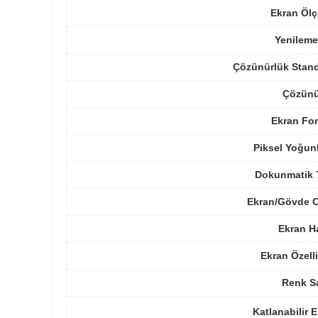
Ekran Ölç
Yenileme
Çözünürlük Stand
Çözünü
Ekran For
Piksel Yoğun
Dokunmatik 
Ekran/Gövde O
Ekran H
Ekran Özelli
Renk Sa
Katlanabilir 