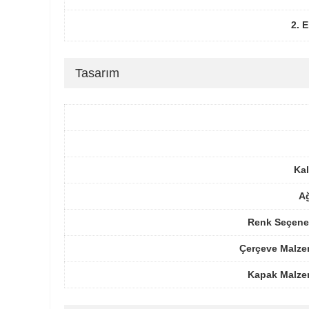
2. 
Tasarım
Kal
Ağ
Renk Seçenek
Çerçeve Malze
Kapak Malze