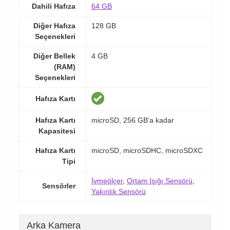
Dahili Hafıza
64 GB
Diğer Hafıza
128 GB
Seçenekleri
Diğer Bellek
4 GB
(RAM)
Seçenekleri
Hafıza Kartı
Hafıza Kartı
microSD, 256 GB'a kadar
Kapasitesi
Hafıza Kartı
microSD, microSDHC, microSDXC
Tipi
İvmeölçer
,
Ortam Işığı Sensörü
,
Sensörler
Yakınlık Sensörü
Arka Kamera