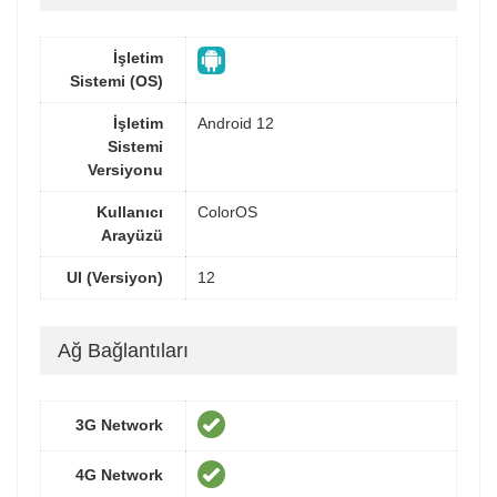
İşletim
Sistemi (OS)
İşletim
Android 12
Sistemi
Versiyonu
Kullanıcı
ColorOS
Arayüzü
UI (Versiyon)
12
Ağ Bağlantıları
3G Network
4G Network