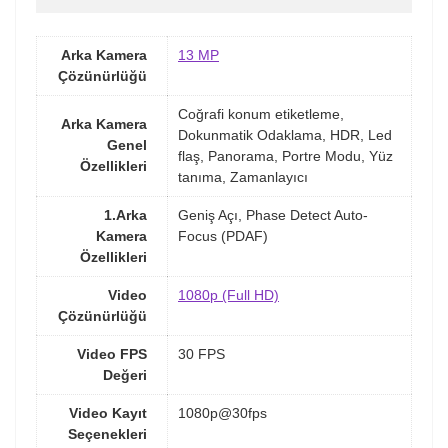
Arka Kamera
13 MP
Çözünürlüğü
Coğrafi konum etiketleme,
Arka Kamera
Dokunmatik Odaklama, HDR, Led
Genel
flaş, Panorama, Portre Modu, Yüz
Özellikleri
tanıma, Zamanlayıcı
1.Arka
Geniş Açı, Phase Detect Auto-
Kamera
Focus (PDAF)
Özellikleri
Video
1080p (Full HD)
Çözünürlüğü
Video FPS
30 FPS
Değeri
Video Kayıt
1080p@30fps
Seçenekleri