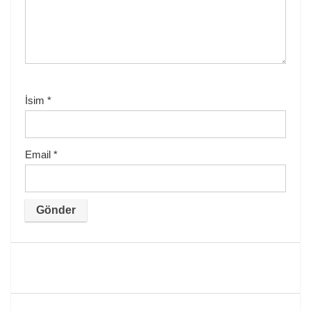
İsim
*
Email
*