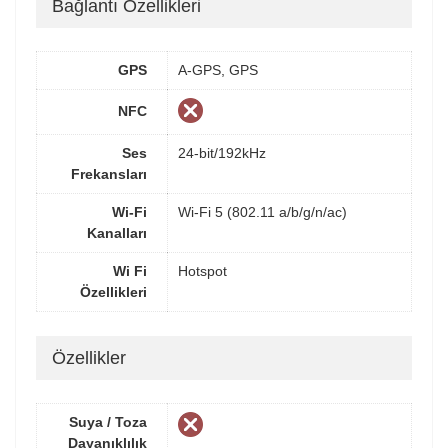
Bağlantı Özellikleri
GPS
A-GPS, GPS
NFC
Ses
24-bit/192kHz
Frekansları
Wi-Fi
Wi-Fi 5 (802.11 a/b/g/n/ac)
Kanalları
Wi Fi
Hotspot
Özellikleri
Özellikler
Suya / Toza
Dayanıklılık