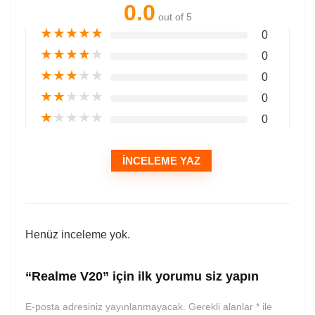
0.0
out of 5
★
★
★
★
★
0
★
★
★
★
★
0
★
★
★
★
★
0
★
★
★
★
★
0
★
★
★
★
★
0
İNCELEME YAZ
Henüz inceleme yok.
“Realme V20” için ilk yorumu siz yapın
E-posta adresiniz yayınlanmayacak.
Gerekli alanlar
*
ile