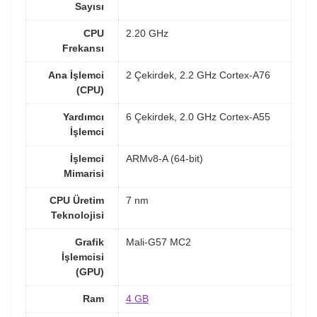
Sayısı
CPU
2.20 GHz
Frekansı
Ana İşlemci
2 Çekirdek, 2.2 GHz Cortex-A76
(CPU)
Yardımcı
6 Çekirdek, 2.0 GHz Cortex-A55
İşlemci
İşlemci
ARMv8-A (64-bit)
Mimarisi
CPU Üretim
7 nm
Teknolojisi
Grafik
Mali-G57 MC2
İşlemcisi
(GPU)
Ram
4 GB