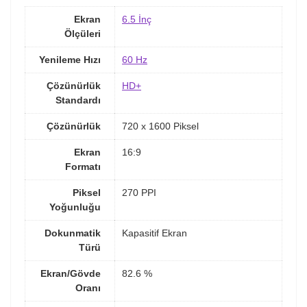
Ekran
6.5 İnç
Ölçüleri
Yenileme Hızı
60 Hz
Çözünürlük
HD+
Standardı
Çözünürlük
720 x 1600 Piksel
Ekran
16:9
Formatı
Piksel
270 PPI
Yoğunluğu
Dokunmatik
Kapasitif Ekran
Türü
Ekran/Gövde
82.6 %
Oranı