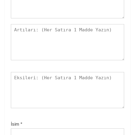
İsim
*