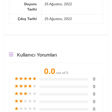
Duyuru
25 Ağustos, 2022
Tarihi
Çıkış Tarihi
25 Ağustos, 2022
Kullanıcı Yorumları
0.0
out of 5
★
★
★
★
★
0
★
★
★
★
★
0
★
★
★
★
★
0
★
★
★
★
★
0
★
★
★
★
★
0