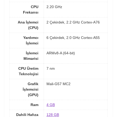
CPU
2.20 GHz
Frekansı
Ana İşlemci
2 Çekirdek, 2.2 GHz Cortex-A76
(CPU)
Yardımcı
6 Çekirdek, 2.0 GHz Cortex-A55
İşlemci
İşlemci
ARMv8-A (64-bit)
Mimarisi
CPU Üretim
7 nm
Teknolojisi
Grafik
Mali-G57 MC2
İşlemcisi
(GPU)
Ram
4 GB
Dahili Hafıza
128 GB