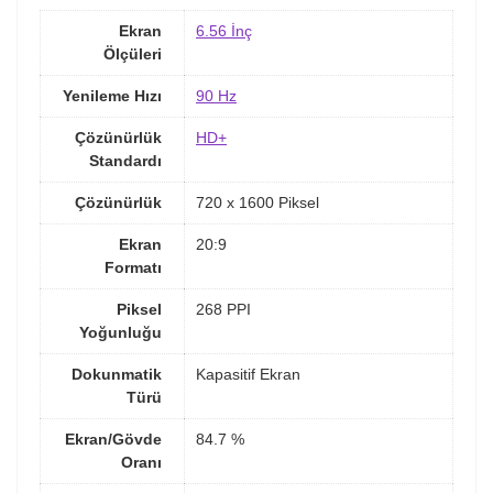
Ekran
6.56 İnç
Ölçüleri
Yenileme Hızı
90 Hz
Çözünürlük
HD+
Standardı
Çözünürlük
720 x 1600 Piksel
Ekran
20:9
Formatı
Piksel
268 PPI
Yoğunluğu
Dokunmatik
Kapasitif Ekran
Türü
Ekran/Gövde
84.7 %
Oranı