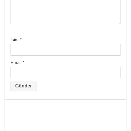
İsim
*
Email
*