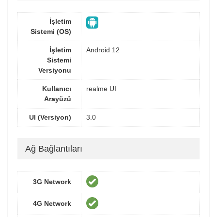
İşletim
Sistemi (OS)
İşletim
Android 12
Sistemi
Versiyonu
Kullanıcı
realme UI
Arayüzü
UI (Versiyon)
3.0
Ağ Bağlantıları
3G Network
4G Network