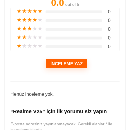
0.0
out of 5
★
★
★
★
★
0
★
★
★
★
★
0
★
★
★
★
★
0
★
★
★
★
★
0
★
★
★
★
★
0
İNCELEME YAZ
Henüz inceleme yok.
“Realme V25” için ilk yorumu siz yapın
E-posta adresiniz yayınlanmayacak.
Gerekli alanlar
*
ile
işaretlenmişlerdir