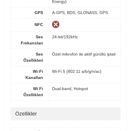
Energy)
GPS
A-GPS, BDS, GLONASS, GPS
NFC
Ses
24-bit/192kHz
Frekansları
Ses
Özel mikrofon ile aktif gürültü iptali
Özellikleri
Wi-Fi
Wi-Fi 5 (802.11 a/b/g/n/ac)
Kanalları
Wi Fi
Dual-band, Hotspot
Özellikleri
Özellikler