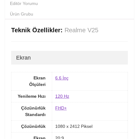
Editör Yorumu
Ürün Grubu
Teknik Özellikler:
Realme V25
Ekran
Ekran
6.6 İnç
Ölçüleri
Yenileme Hızı
120 Hz
Çözünürlük
FHD+
Standardı
Çözünürlük
1080 x 2412 Piksel
Ekran
20:9