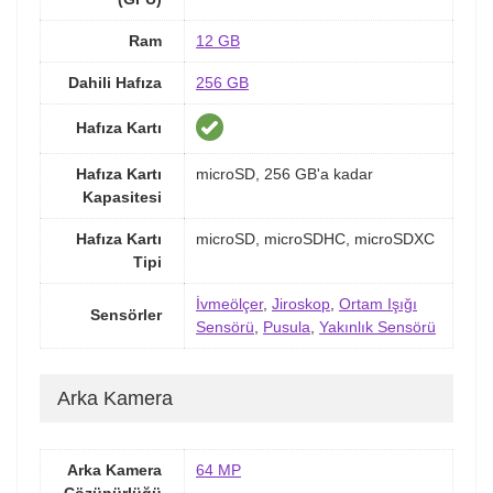
Ram
12 GB
Dahili Hafıza
256 GB
Hafıza Kartı
Hafıza Kartı
microSD, 256 GB'a kadar
Kapasitesi
Hafıza Kartı
microSD, microSDHC, microSDXC
Tipi
İvmeölçer
,
Jiroskop
,
Ortam Işığı
Sensörler
Sensörü
,
Pusula
,
Yakınlık Sensörü
Arka Kamera
Arka Kamera
64 MP
Çözünürlüğü