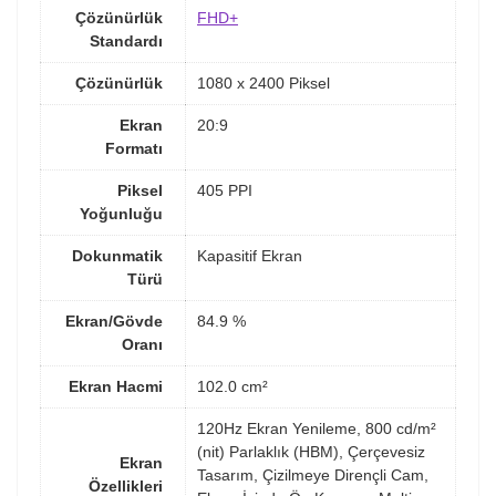
Çözünürlük
FHD+
Standardı
Çözünürlük
1080 x 2400 Piksel
Ekran
20:9
Formatı
Piksel
405 PPI
Yoğunluğu
Dokunmatik
Kapasitif Ekran
Türü
Ekran/Gövde
84.9 %
Oranı
Ekran Hacmi
102.0 cm²
120Hz Ekran Yenileme, 800 cd/m²
(nit) Parlaklık (HBM), Çerçevesiz
Ekran
Tasarım, Çizilmeye Dirençli Cam,
Özellikleri