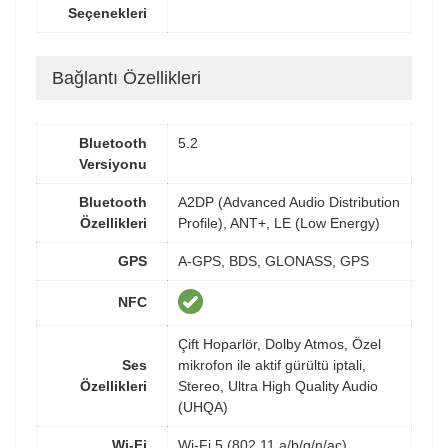
Seçenekleri
Bağlantı Özellikleri
Bluetooth
5.2
Versiyonu
Bluetooth
A2DP (Advanced Audio Distribution
Özellikleri
Profile), ANT+, LE (Low Energy)
GPS
A-GPS, BDS, GLONASS, GPS
NFC
Çift Hoparlör, Dolby Atmos, Özel
Ses
mikrofon ile aktif gürültü iptali,
Özellikleri
Stereo, Ultra High Quality Audio
(UHQA)
Wi-Fi
Wi-Fi 5 (802.11 a/b/g/n/ac)