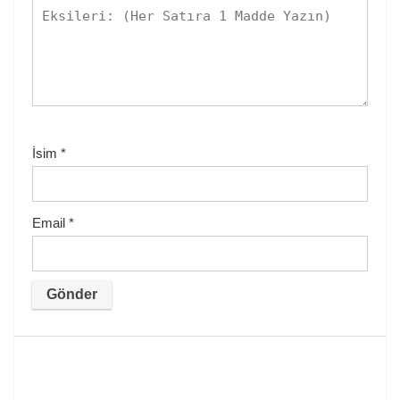
İsim
*
Email
*