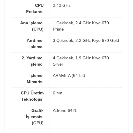
CPU
2.40 GHz
Frekansı
Ana İşlemci
1 Çekirdek, 2.4 GHz Kryo 670
(CPU)
Prime
Yardımcı
3 Çekirdek, 2.2 GHz Kryo 670 Gold
İşlemci
2. Yardımcı
4 Çekirdek, 1.9 GHz Kryo 670
İşlemci
Silver
İşlemci
ARMv8-A (64-bit)
Mimarisi
CPU Üretim
6 nm
Teknolojisi
Grafik
Adreno 642L
İşlemcisi
(GPU)