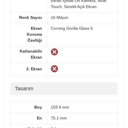
Ekran İçinde Ön Kamera, Multi
Touch, Sürekli Açık Ekran
Renk Sayısı
16 Milyon
Ekran
Corning Gorilla Glass 5
Koruma
Özelliği
Katlanabilir
Ekran
2. Ekran
Tasarım
Boy
159.9 mm
En
75.1 mm