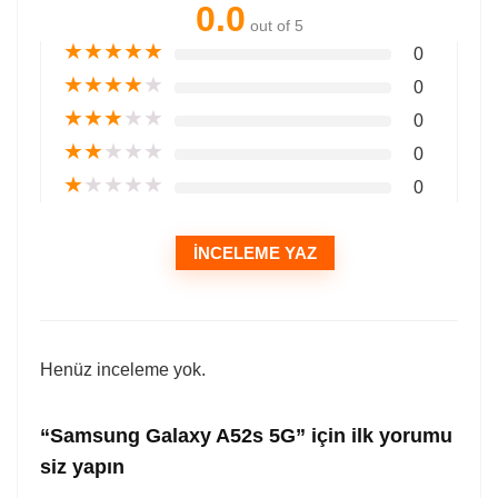
0.0
out of 5
★
★
★
★
★
0
★
★
★
★
★
0
★
★
★
★
★
0
★
★
★
★
★
0
★
★
★
★
★
0
İNCELEME YAZ
Henüz inceleme yok.
“Samsung Galaxy A52s 5G” için ilk yorumu
siz yapın