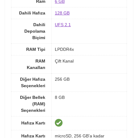
Ram
6 GB
Dahili Hafıza
128 GB
Dahili
UFS 2.1
Depolama
Biçimi
RAM Tipi
LPDDR4x
RAM
Çift Kanal
Kanalları
Diğer Hafıza
256 GB
Seçenekleri
Diğer Bellek
8 GB
(RAM)
Seçenekleri
Hafıza Kartı
Hafıza Kartı
microSD, 256 GB'a kadar