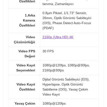
Özellikleri
tanıma, Zamanlayıcı
0.8µm Piksel, 1/1.73" Sensör,
1.Arka
26mm, Optik Görüntü Sabitleyici
Kamera
(OIS), Phase Detect Auto-Focus
Özellikleri
(PDAF)
Video
2160p (Ultra HD) 4K
Çözünürlüğü
Video FPS
30 FPS
Değeri
Video Kayıt
1080p@120fps, 1080p@30fps,
Seçenekleri
2160p@30fps
Dijital Görüntü Sabitleyici (EIS),
Video Kayıt
Hyperlapse, Optik Görüntü
Özellikleri
Sabitleme (OIS), Yavaş Çekim
Video Kayıt
Yavaş Çekim
1080p@120fps