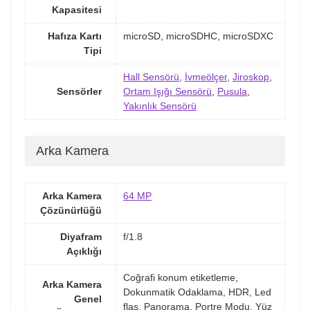
Kapasitesi
Hafıza Kartı
microSD, microSDHC, microSDXC
Tipi
Hall Sensörü
,
İvmeölçer
,
Jiroskop
,
Sensörler
Ortam Işığı Sensörü
,
Pusula
,
Yakınlık Sensörü
Arka Kamera
Arka Kamera
64 MP
Çözünürlüğü
Diyafram
f/1.8
Açıklığı
Coğrafi konum etiketleme,
Arka Kamera
Dokunmatik Odaklama, HDR, Led
Genel
flaş, Panorama, Portre Modu, Yüz