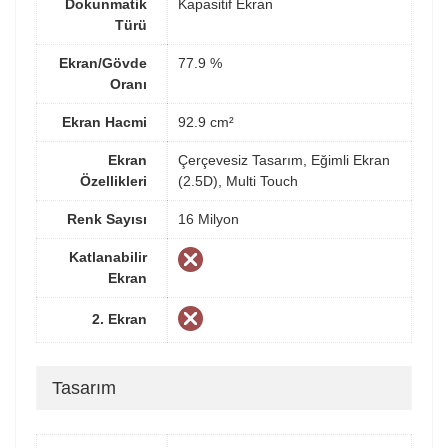
Dokunmatik
Kapasitif Ekran
Türü
Ekran/Gövde
77.9 %
Oranı
Ekran Hacmi
92.9 cm²
Ekran
Çerçevesiz Tasarım, Eğimli Ekran
Özellikleri
(2.5D), Multi Touch
Renk Sayısı
16 Milyon
Katlanabilir
Ekran
2. Ekran
Tasarım