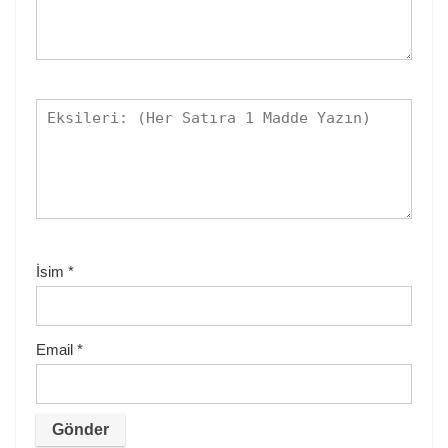
İsim
*
Email
*