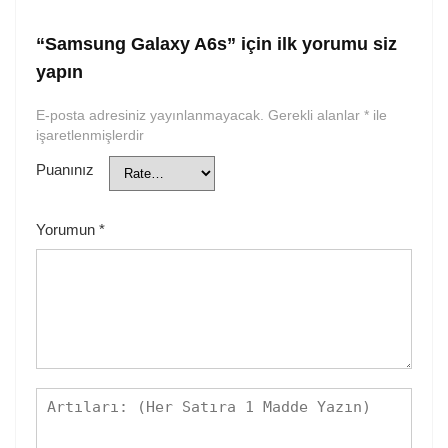
“Samsung Galaxy A6s” için ilk yorumu siz
yapın
E-posta adresiniz yayınlanmayacak.
Gerekli alanlar
*
ile
işaretlenmişlerdir
Puanınız
Yorumun
*