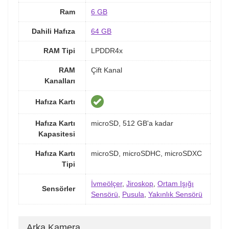
Ram
6 GB
Dahili Hafıza
64 GB
RAM Tipi
LPDDR4x
RAM
Çift Kanal
Kanalları
Hafıza Kartı
Hafıza Kartı
microSD, 512 GB'a kadar
Kapasitesi
Hafıza Kartı
microSD, microSDHC, microSDXC
Tipi
İvmeölçer
,
Jiroskop
,
Ortam Işığı
Sensörler
Sensörü
,
Pusula
,
Yakınlık Sensörü
Arka Kamera