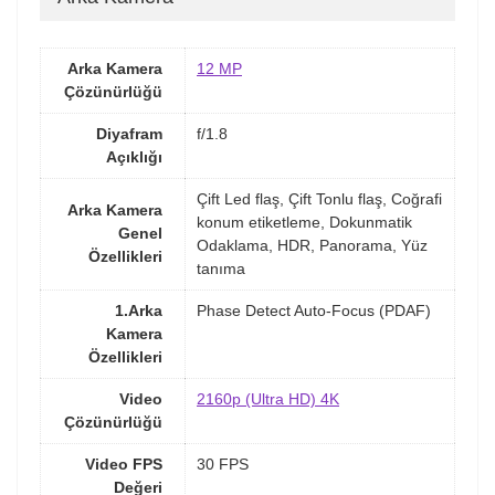
Arka Kamera
12 MP
Çözünürlüğü
Diyafram
f/1.8
Açıklığı
Çift Led flaş, Çift Tonlu flaş, Coğrafi
Arka Kamera
konum etiketleme, Dokunmatik
Genel
Odaklama, HDR, Panorama, Yüz
Özellikleri
tanıma
1.Arka
Phase Detect Auto-Focus (PDAF)
Kamera
Özellikleri
Video
2160p (Ultra HD) 4K
Çözünürlüğü
Video FPS
30 FPS
Değeri