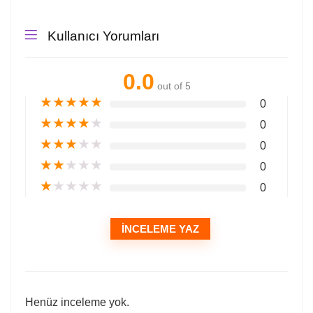
Kullanıcı Yorumları
0.0
out of 5
★
★
★
★
★
0
★
★
★
★
★
0
★
★
★
★
★
0
★
★
★
★
★
0
★
★
★
★
★
0
İNCELEME YAZ
Henüz inceleme yok.