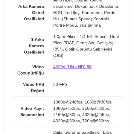
Arka Kamera
etiketleme, Dokunmatik Odaklama,
Genel
HDR, Led flaş, Panorama, Perde
Özellikleri
Hızı (Shutter Speed) Kontrolü,
Portre Modu, Yüz tanıma
1.0µm Piksel, 1/1.56" Sensör, Dual
1.Arka
Pixel PDAF, Geniş Açı, Geniş Açılı
Kamera
(85°), Optik Görüntü Sabitleyici
Özellikleri
(OIS)
Video
4320p (Ultra HD) 8K
Çözünürlüğü
Video FPS
30 FPS
Değeri
1080p@240fps, 1080p@30fps,
Video Kayıt
1080p@60fps, 2160p@30fps,
Seçenekleri
2160p@60fps, 4320p@24fps,
4320p@30fps, 720p@960fps
Dijital Görüntü Sabitleyici (EIS),