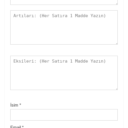
İsim
*
Email
*