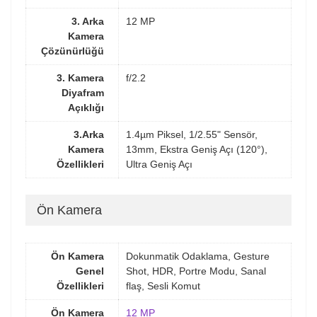
3. Arka
12 MP
Kamera
Çözünürlüğü
3. Kamera
f/2.2
Diyafram
Açıklığı
3.Arka
1.4µm Piksel, 1/2.55" Sensör,
Kamera
13mm, Ekstra Geniş Açı (120°),
Özellikleri
Ultra Geniş Açı
Ön Kamera
Ön Kamera
Dokunmatik Odaklama, Gesture
Genel
Shot, HDR, Portre Modu, Sanal
Özellikleri
flaş, Sesli Komut
Ön Kamera
12 MP