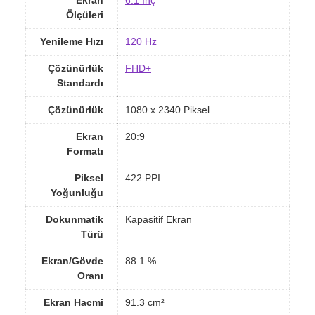
Ölçüleri
Yenileme Hızı
120 Hz
Çözünürlük
FHD+
Standardı
Çözünürlük
1080 x 2340 Piksel
Ekran
20:9
Formatı
Piksel
422 PPI
Yoğunluğu
Dokunmatik
Kapasitif Ekran
Türü
Ekran/Gövde
88.1 %
Oranı
Ekran Hacmi
91.3 cm²