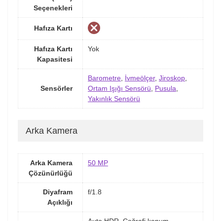
Seçenekleri
Hafıza Kartı
Hafıza Kartı
Yok
Kapasitesi
Barometre
,
İvmeölçer
,
Jiroskop
,
Sensörler
Ortam Işığı Sensörü
,
Pusula
,
Yakınlık Sensörü
Arka Kamera
Arka Kamera
50 MP
Çözünürlüğü
Diyafram
f/1.8
Açıklığı
Auto HDR, Coğrafi konum