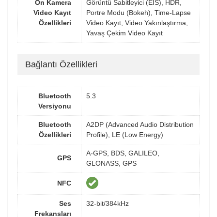
Ön Kamera
Görüntü Sabitleyici (EIS), HDR,
Video Kayıt
Portre Modu (Bokeh), Time-Lapse
Özellikleri
Video Kayıt, Video Yakınlaştırma,
Yavaş Çekim Video Kayıt
Bağlantı Özellikleri
Bluetooth
5.3
Versiyonu
Bluetooth
A2DP (Advanced Audio Distribution
Özellikleri
Profile), LE (Low Energy)
A-GPS, BDS, GALILEO,
GPS
GLONASS, GPS
NFC
Ses
32-bit/384kHz
Frekansları