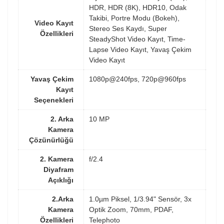
HDR, HDR (8K), HDR10, Odak
Takibi, Portre Modu (Bokeh),
Video Kayıt
Stereo Ses Kaydı, Super
Özellikleri
SteadyShot Video Kayıt, Time-
Lapse Video Kayıt, Yavaş Çekim
Video Kayıt
Yavaş Çekim
1080p@240fps, 720p@960fps
Kayıt
Seçenekleri
2. Arka
10 MP
Kamera
Çözünürlüğü
2. Kamera
f/2.4
Diyafram
Açıklığı
2.Arka
1.0µm Piksel, 1/3.94" Sensör, 3x
Kamera
Optik Zoom, 70mm, PDAF,
Özellikleri
Telephoto