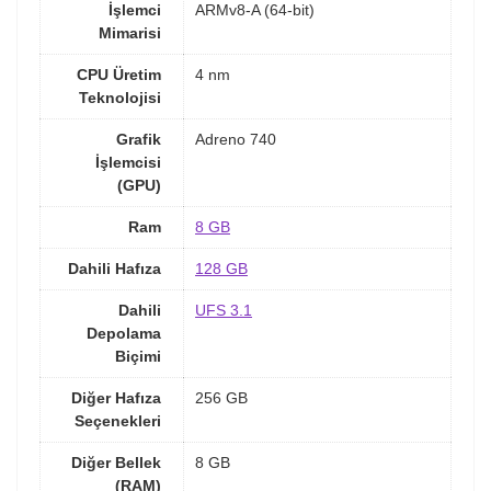
İşlemci
ARMv8-A (64-bit)
Mimarisi
CPU Üretim
4 nm
Teknolojisi
Grafik
Adreno 740
İşlemcisi
(GPU)
Ram
8 GB
Dahili Hafıza
128 GB
Dahili
UFS 3.1
Depolama
Biçimi
Diğer Hafıza
256 GB
Seçenekleri
Diğer Bellek
8 GB
(RAM)