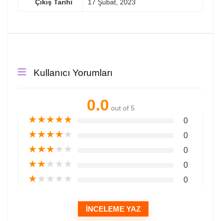
Çıkış Tarihi
17 Şubat, 2023
Kullanıcı Yorumları
0.0
out of 5
★
★
★
★
★
0
★
★
★
★
★
0
★
★
★
★
★
0
★
★
★
★
★
0
★
★
★
★
★
0
İNCELEME YAZ