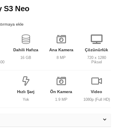
 S3 Neo
ştırmaya ekle
Dahili Hafıza
Ana Kamera
Çözünürlük
16 GB
8 MP
720 x 1280
400
Piksel
Hızlı Şarj
Ön Kamera
Video
Yok
1.9 MP
1080p (Full HD)