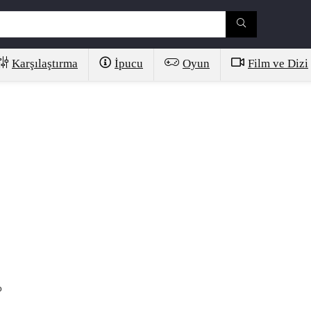
Karşılaştırma
İpucu
Oyun
Film ve Dizi
o