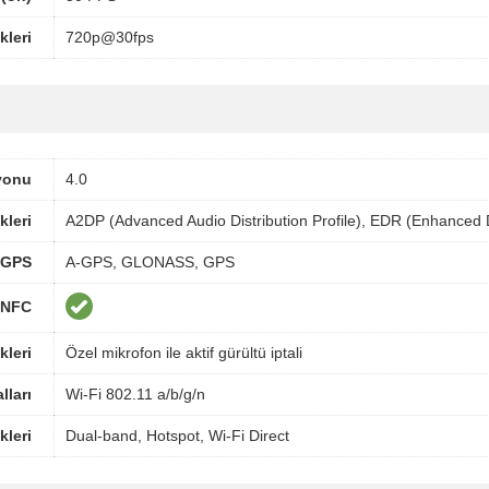
leri
720p@30fps
yonu
4.0
kleri
A2DP (Advanced Audio Distribution Profile), EDR (Enhanced 
GPS
A-GPS, GLONASS, GPS
NFC
kleri
Özel mikrofon ile aktif gürültü iptali
lları
Wi-Fi 802.11 a/b/g/n
kleri
Dual-band, Hotspot, Wi-Fi Direct