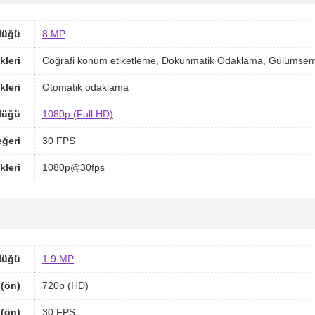
lüğü
8 MP
kleri
Coğrafi konum etiketleme, Dokunmatik Odaklama, Gülümseme
kleri
Otomatik odaklama
lüğü
1080p (Full HD)
ğeri
30 FPS
kleri
1080p@30fps
lüğü
1.9 MP
(ön)
720p (HD)
 (ön)
30 FPS