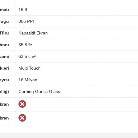
matı
16:9
luğu
306 PPI
Türü
Kapasitif Ekran
ranı
65.8 %
acmi
63.5 cm²
kleri
Multi Touch
yısı
16 Milyon
lliği
Corning Gorilla Glass
Ekran
Ekran