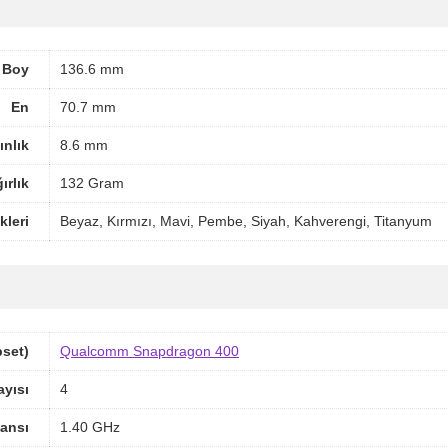
Boy
136.6 mm
En
70.7 mm
ınlık
8.6 mm
ırlık
132 Gram
leri
Beyaz, Kırmızı, Mavi, Pembe, Siyah, Kahverengi, Titanyum
pset)
Qualcomm Snapdragon 400
ayısı
4
ansı
1.40 GHz