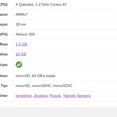
(CPU)
4 Çekirdek, 1.4 GHz Cortex-A7
arisi
ARMv7
ojisi
28 nm
(GPU)
Adreno 305
Ram
1.5 GB
afıza
16 GB
Kartı
itesi
microSD, 64 GB'a kadar
 Tipi
microSD, microSDHC, microSDXC
örler
İvmeölçer
,
Jiroskop
,
Pusula
,
Yakınlık Sensörü