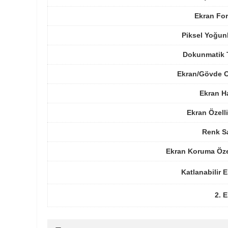
Ekran For
Piksel Yoğun
Dokunmatik 
Ekran/Gövde O
Ekran H
Ekran Özelli
Renk Sa
Ekran Koruma Öze
Katlanabilir 
2. 