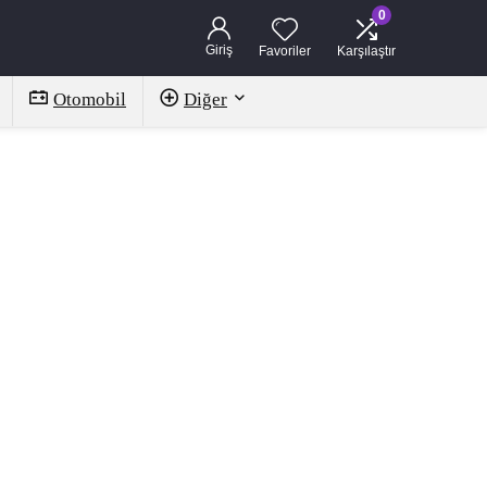
0
Giriş
Favoriler
Karşılaştır
Otomobil
Diğer