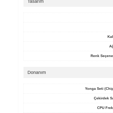
Tasarım
Kal
Ağ
Renk Seçenek
Donanım
Yonga Seti (Chi
Çekirdek S
CPU Frek