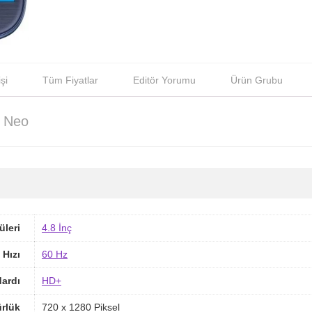
şi
Tüm Fiyatlar
Editör Yorumu
Ürün Grubu
 Neo
üleri
4.8 İnç
 Hızı
60 Hz
ardı
HD+
rlük
720 x 1280 Piksel