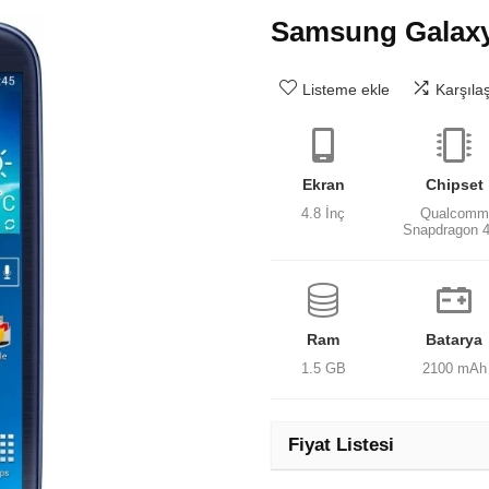
Samsung Galaxy
Listeme ekle
Karşıla
Ekran
Chipset
4.8 İnç
Qualcomm
Snapdragon 
Ram
Batarya
1.5 GB
2100 mAh
Fiyat Listesi