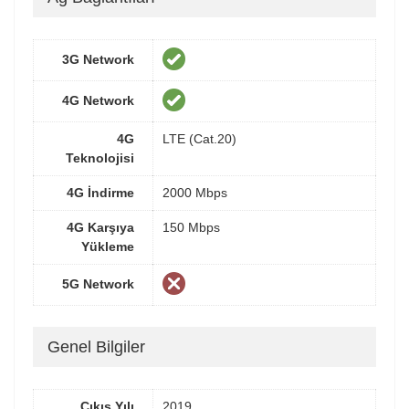
3G Network
4G Network
4G
LTE (Cat.20)
Teknolojisi
4G İndirme
2000 Mbps
4G Karşıya
150 Mbps
Yükleme
5G Network
Genel Bilgiler
Çıkış Yılı
2019