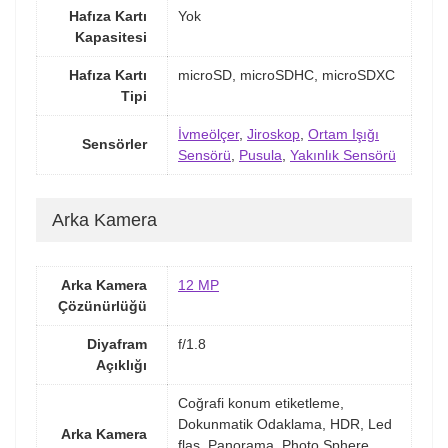
Hafıza Kartı
Yok
Kapasitesi
Hafıza Kartı
microSD, microSDHC, microSDXC
Tipi
İvmeölçer
,
Jiroskop
,
Ortam Işığı
Sensörler
Sensörü
,
Pusula
,
Yakınlık Sensörü
Arka Kamera
Arka Kamera
12 MP
Çözünürlüğü
Diyafram
f/1.8
Açıklığı
Coğrafi konum etiketleme,
Dokunmatik Odaklama, HDR, Led
Arka Kamera
flaş, Panorama, Photo Sphere