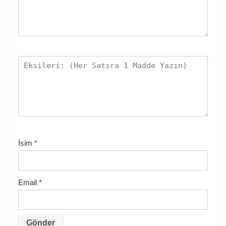
İsim
*
Email
*