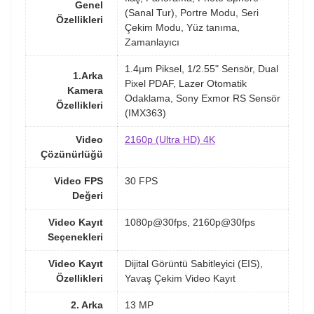
Genel
(Sanal Tur), Portre Modu, Seri
Özellikleri
Çekim Modu, Yüz tanıma,
Zamanlayıcı
1.4µm Piksel, 1/2.55" Sensör, Dual
1.Arka
Pixel PDAF, Lazer Otomatik
Kamera
Odaklama, Sony Exmor RS Sensör
Özellikleri
(IMX363)
Video
2160p (Ultra HD) 4K
Çözünürlüğü
Video FPS
30 FPS
Değeri
Video Kayıt
1080p@30fps, 2160p@30fps
Seçenekleri
Video Kayıt
Dijital Görüntü Sabitleyici (EIS),
Özellikleri
Yavaş Çekim Video Kayıt
2. Arka
13 MP