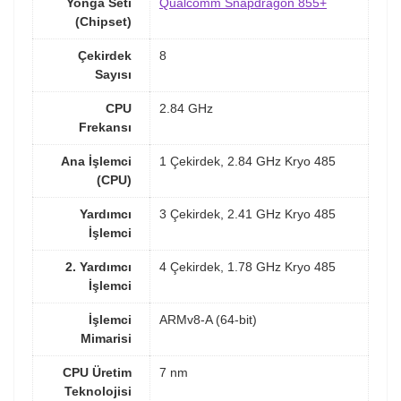
Yonga Seti
Qualcomm Snapdragon 855+
(Chipset)
Çekirdek
8
Sayısı
CPU
2.84 GHz
Frekansı
Ana İşlemci
1 Çekirdek, 2.84 GHz Kryo 485
(CPU)
Yardımcı
3 Çekirdek, 2.41 GHz Kryo 485
İşlemci
2. Yardımcı
4 Çekirdek, 1.78 GHz Kryo 485
İşlemci
İşlemci
ARMv8-A (64-bit)
Mimarisi
CPU Üretim
7 nm
Teknolojisi