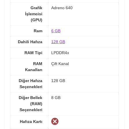
Grafik
Adreno 640
İşlemcisi
(GPU)
Ram
6 GB
Dahili Hafıza
128 GB
RAM Tipi
LPDDR4x
RAM
Çift Kanal
Kanalları
Diğer Hafıza
128 GB
Seçenekleri
Diğer Bellek
8 GB
(RAM)
Seçenekleri
Hafıza Kartı