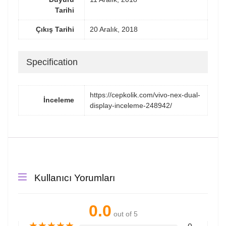
Tarihi
Çıkış Tarihi
20 Aralık, 2018
Specification
https://cepkolik.com/vivo-nex-dual-
İnceleme
display-inceleme-248942/
Kullanıcı Yorumları
0.0
out of 5
★
★
★
★
★