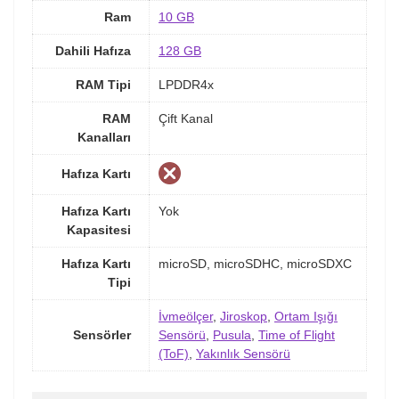
Ram
10 GB
Dahili Hafıza
128 GB
RAM Tipi
LPDDR4x
RAM
Çift Kanal
Kanalları
Hafıza Kartı
Hafıza Kartı
Yok
Kapasitesi
Hafıza Kartı
microSD, microSDHC, microSDXC
Tipi
İvmeölçer
,
Jiroskop
,
Ortam Işığı
Sensörler
Sensörü
,
Pusula
,
Time of Flight
(ToF)
,
Yakınlık Sensörü