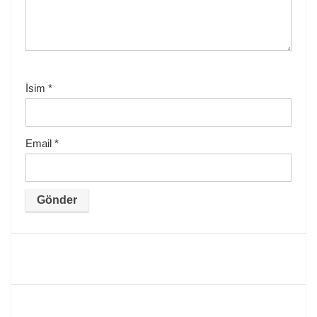
İsim
*
Email
*