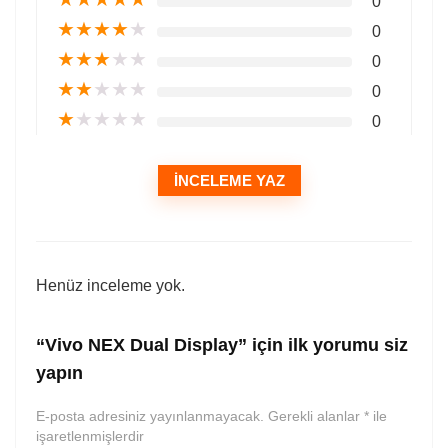
0
★
★
★
★
★
0
★
★
★
★
★
0
★
★
★
★
★
0
★
★
★
★
★
0
İNCELEME YAZ
Henüz inceleme yok.
“Vivo NEX Dual Display” için ilk yorumu siz
yapın
E-posta adresiniz yayınlanmayacak.
Gerekli alanlar
*
ile
işaretlenmişlerdir