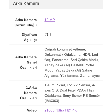
Arka Kamera
Arka Kamera
12 MP
Çözünürlüğü
Diyafram
f/1.8
Açıklığı
Coğrafi konum etiketleme,
Dokunmatik Odaklama, HDR, Led
Arka Kamera
flaş, Panorama, Seri Çekim Modu,
Genel
Yapay Zeka (AI) Destekli Portre
Özellikleri
Modu, Yapay Zeka (AI) Sahne
Algılama, Yüz tanıma, Zamanlayıcı
1.4µm Piksel, 1/2.55" Sensör, 4-
1.Arka
axis OIS, Dual Pixel PDAF, Hızlı
Kamera
Odaklama, Sony Exmor RS Sensör
Özellikleri
(IMX363)
Video
2160p (Ultra HD) 4K