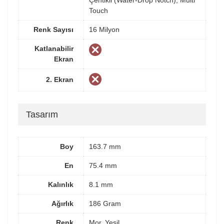
Çentikli (Water-Drop Notch), Multi
Touch
Renk Sayısı
16 Milyon
Katlanabilir
Ekran
2. Ekran
Tasarım
Boy
163.7 mm
En
75.4 mm
Kalınlık
8.1 mm
Ağırlık
186 Gram
Renk
Mor, Yeşil