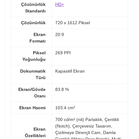
Çözünürlük
HD+
Standardı
Çözünürlük
720 x 1612 Piksel
Ekran
20:9
Formatı
Piksel
269 PPI
Yoğunluğu
Dokunmatik
Kapasitif Ekran
Türü
Ekran/Gövde
83.8 %
Oranı
Ekran Hacmi
103.4 cm²
700 cd/m² (nit) Parlaklık, Çentikli
(Notch), Çerçevesiz Tasarım,
Ekran
Çizilmeye Dirençli Cam, Damla
Özellikleri