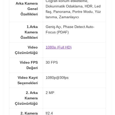
Coğrafi konum etiketleme,
Arka Kamera
Dokunmatik Odaklama, HDR, Led
Genel
flaş, Panorama, Portre Modu, Yüz
Özellikleri
tanıma, Zamanlayıcı
1.Arka
Geniş Açı, Phase Detect Auto-
Kamera
Focus (PDAF)
Özellikleri
Video
1080p (Full HD)
Çözünürlüğü
Video FPS
30 FPS
Değeri
Video Kayıt
1080p@30fps
Seçenekleri
2. Arka
2 MP
Kamera
Çözünürlüğü
2. Kamera
f/2.4