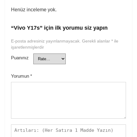
Henüz inceleme yok.
“Vivo Y17s” için ilk yorumu siz yapın
E-posta adresiniz yayınlanmayacak.
Gerekli alanlar
*
ile
işaretlenmişlerdir
Puanınız
Yorumun
*