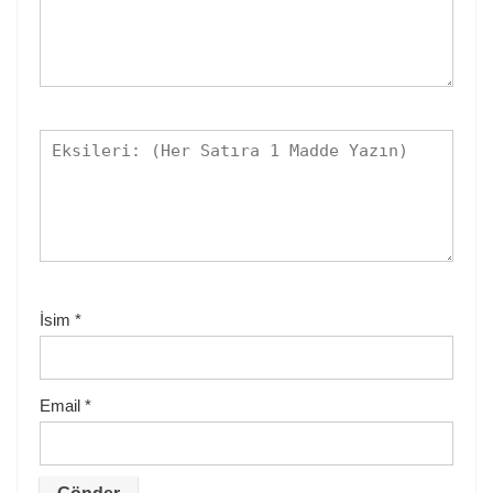
İsim
*
Email
*