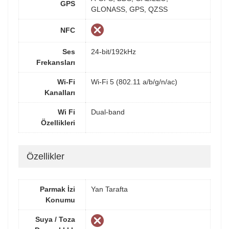
GPS
GLONASS, GPS, QZSS
NFC
Ses
24-bit/192kHz
Frekansları
Wi-Fi
Wi-Fi 5 (802.11 a/b/g/n/ac)
Kanalları
Wi Fi
Dual-band
Özellikleri
Özellikler
Parmak İzi
Yan Tarafta
Konumu
Suya / Toza