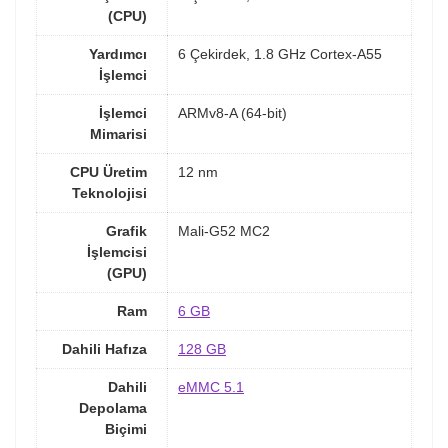
(CPU)
Yardımcı
6 Çekirdek, 1.8 GHz Cortex-A55
İşlemci
İşlemci
ARMv8-A (64-bit)
Mimarisi
CPU Üretim
12 nm
Teknolojisi
Grafik
Mali-G52 MC2
İşlemcisi
(GPU)
Ram
6 GB
Dahili Hafıza
128 GB
Dahili
eMMC 5.1
Depolama
Biçimi