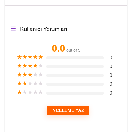
Kullanıcı Yorumları
0.0
out of 5
★
★
★
★
★
0
★
★
★
★
★
0
★
★
★
★
★
0
★
★
★
★
★
0
★
★
★
★
★
0
İNCELEME YAZ