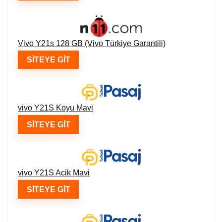
Vivo Y21s 128 GB (Vivo Türkiye Garantili)
SITEYE GIT
vivo Y21S Koyu Mavi
SITEYE GIT
vivo Y21S Acik Mavi
SITEYE GIT