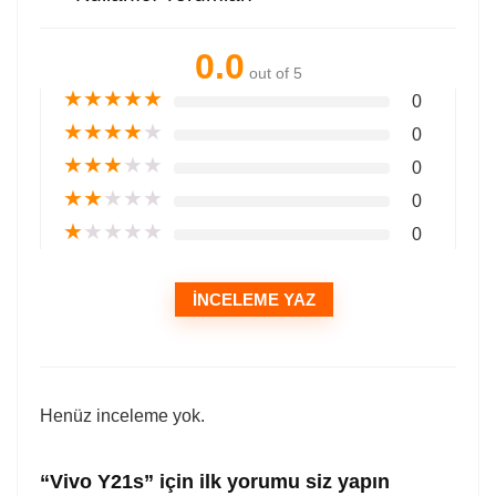
0.0
out of 5
★
★
★
★
★
0
★
★
★
★
★
0
★
★
★
★
★
0
★
★
★
★
★
0
★
★
★
★
★
0
İNCELEME YAZ
Henüz inceleme yok.
“Vivo Y21s” için ilk yorumu siz yapın