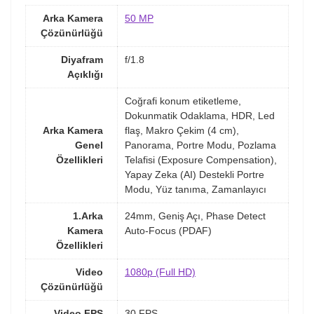
Arka Kamera
50 MP
Çözünürlüğü
Diyafram
f/1.8
Açıklığı
Coğrafi konum etiketleme,
Dokunmatik Odaklama, HDR, Led
Arka Kamera
flaş, Makro Çekim (4 cm),
Genel
Panorama, Portre Modu, Pozlama
Özellikleri
Telafisi (Exposure Compensation),
Yapay Zeka (AI) Destekli Portre
Modu, Yüz tanıma, Zamanlayıcı
1.Arka
24mm, Geniş Açı, Phase Detect
Kamera
Auto-Focus (PDAF)
Özellikleri
Video
1080p (Full HD)
Çözünürlüğü
Video FPS
30 FPS