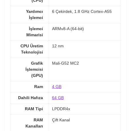
(CPU)
Yardımcı
6 Çekirdek, 1.8 GHz Cortex-A55
İşlemci
İşlemci
ARMv8-A (64-bit)
Mimarisi
CPU Üretim
12 nm
Teknolojisi
Grafik
Mali-G52 MC2
İşlemcisi
(GPU)
Ram
4 GB
Dahili Hafıza
64 GB
RAM Tipi
LPDDR4x
RAM
Çift Kanal
Kanalları