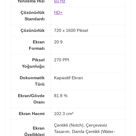
Yenileme Hızı
60 Hz
Çözünürlük
HD+
Standardı
Çözünürlük
720 x 1600 Piksel
Ekran
20:9
Formatı
Piksel
270 PPI
Yoğunluğu
Dokunmatik
Kapasitif Ekran
Türü
Ekran/Gövde
81.8 %
Oranı
Ekran Hacmi
102.3 cm²
Çentikli (Notch), Çerçevesiz
Ekran
Tasarım, Damla Çentikli (Water-
Özellikleri