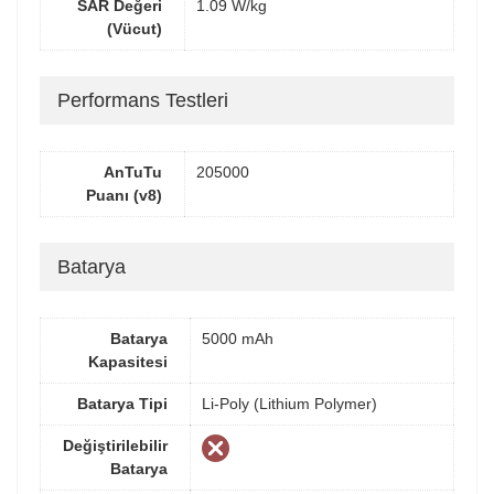
SAR Değeri
1.09 W/kg
(Vücut)
Performans Testleri
AnTuTu
205000
Puanı (v8)
Batarya
Batarya
5000 mAh
Kapasitesi
Batarya Tipi
Li-Poly (Lithium Polymer)
Değiştirilebilir
Batarya