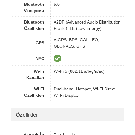
Bluetooth
5.0
Versiyonu
Bluetooth
A2DP (Advanced Audio Distribution
Özellikleri
Profile), LE (Low Energy)
A-GPS, BDS, GALILEO,
GPS
GLONASS, GPS
NFC
Wi-Fi
Wi-Fi 5 (802.11 a/b/g/n/ac)
Kanalları
Wi Fi
Dual-band, Hotspot, Wi-Fi Direct,
Özellikleri
Wi-Fi Display
Özellikler
Parmak İzi
Yan Tarafta