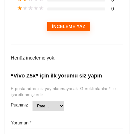
★
★
★
★
★
0
İNCELEME YAZ
Henüz inceleme yok.
“Vivo Z5x” için ilk yorumu siz yapın
E-posta adresiniz yayınlanmayacak.
Gerekli alanlar
*
ile
işaretlenmişlerdir
Puanınız
Yorumun
*