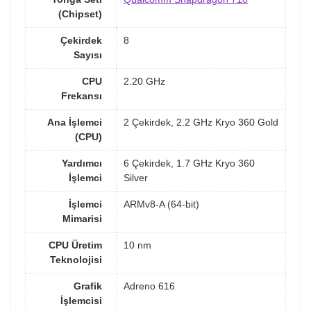
(Chipset)
Çekirdek
8
Sayısı
CPU
2.20 GHz
Frekansı
Ana İşlemci
2 Çekirdek, 2.2 GHz Kryo 360 Gold
(CPU)
Yardımcı
6 Çekirdek, 1.7 GHz Kryo 360
İşlemci
Silver
İşlemci
ARMv8-A (64-bit)
Mimarisi
CPU Üretim
10 nm
Teknolojisi
Grafik
Adreno 616
İşlemcisi