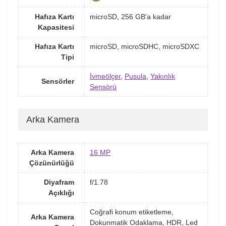
Hafıza Kartı
microSD, 256 GB'a kadar
Kapasitesi
Hafıza Kartı
microSD, microSDHC, microSDXC
Tipi
İvmeölçer
,
Pusula
,
Yakınlık
Sensörler
Sensörü
Arka Kamera
Arka Kamera
16 MP
Çözünürlüğü
Diyafram
f/1.78
Açıklığı
Coğrafi konum etiketleme,
Arka Kamera
Dokunmatik Odaklama, HDR, Led