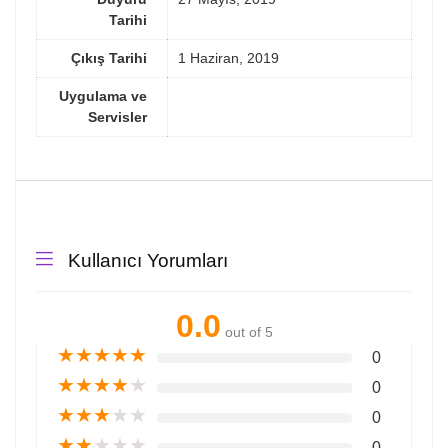
Tarihi
Çıkış Tarihi
1 Haziran, 2019
Uygulama ve
Servisler
Kullanıcı Yorumları
0.0
out of 5
★
★
★
★
★
0
★
★
★
★
★
0
★
★
★
★
★
0
★
★
★
★
★
0