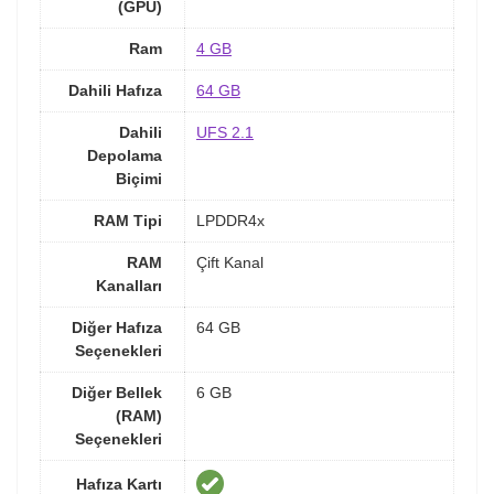
(GPU)
Ram
4 GB
Dahili Hafıza
64 GB
Dahili
UFS 2.1
Depolama
Biçimi
RAM Tipi
LPDDR4x
RAM
Çift Kanal
Kanalları
Diğer Hafıza
64 GB
Seçenekleri
Diğer Bellek
6 GB
(RAM)
Seçenekleri
Hafıza Kartı