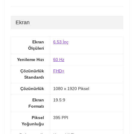
Ekran
Ekran
6.53 İnç
Ölçüleri
Yenileme Hızı
60 Hz
Çözünürlük
FHD+
Standardı
Çözünürlük
1080 x 1920 Piksel
Ekran
19.5:9
Formatı
Piksel
395 PPI
Yoğunluğu