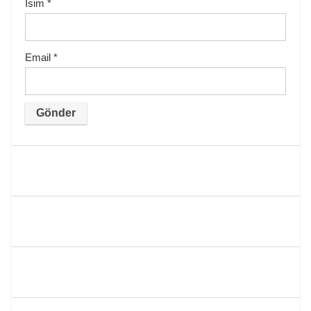
İsim
*
Email
*