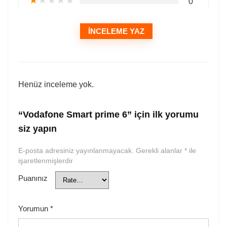
★
★
★
★
★
0
İNCELEME YAZ
Henüz inceleme yok.
“Vodafone Smart prime 6” için ilk yorumu
siz yapın
E-posta adresiniz yayınlanmayacak.
Gerekli alanlar
*
ile
işaretlenmişlerdir
Puanınız
Yorumun
*