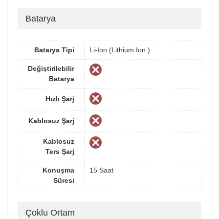
Batarya
Batarya Tipi
Li-Ion (Lithium Ion )
Değiştirilebilir
Batarya
Hızlı Şarj
Kablosuz Şarj
Kablosuz
Ters Şarj
Konuşma
15 Saat
Süresi
Çoklu Ortam