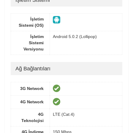
İşletim Sistemi
İşletim
Sistemi (OS)
İşletim
Android 5.0.2 (Lollipop)
Sistemi
Versiyonu
Ağ Bağlantıları
3G Network
4G Network
4G
LTE (Cat.4)
Teknolojisi
4G İndirme
150 Mbps