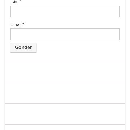
İsim
*
Email
*