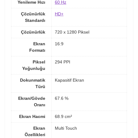
Yenileme Hızı
60 Hz
Çözünürlük
HD+
Standardı
Çözünürlük
720 x 1280 Piksel
Ekran
16:9
Formatı
Piksel
294 PPI
Yoğunluğu
Dokunmatik
Kapasitif Ekran
Türü
Ekran/Gövde
67.6 %
Oranı
Ekran Hacmi
68.9 cm²
Ekran
Multi Touch
Özellikleri