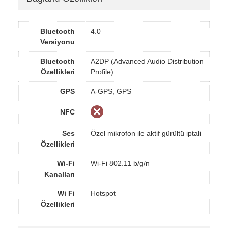
Bluetooth
4.0
Versiyonu
Bluetooth
A2DP (Advanced Audio Distribution
Özellikleri
Profile)
GPS
A-GPS, GPS
NFC
Ses
Özel mikrofon ile aktif gürültü iptali
Özellikleri
Wi-Fi
Wi-Fi 802.11 b/g/n
Kanalları
Wi Fi
Hotspot
Özellikleri