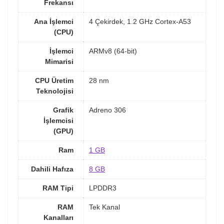
Frekansı
Ana İşlemci
4 Çekirdek, 1.2 GHz Cortex-A53
(CPU)
İşlemci
ARMv8 (64-bit)
Mimarisi
CPU Üretim
28 nm
Teknolojisi
Grafik
Adreno 306
İşlemcisi
(GPU)
Ram
1 GB
Dahili Hafıza
8 GB
RAM Tipi
LPDDR3
RAM
Tek Kanal
Kanalları