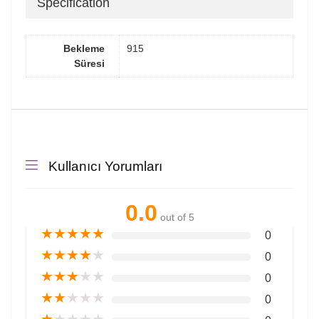
Specification
Bekleme
915
Süresi
Kullanıcı Yorumları
0.0
out of 5
★
★
★
★
★
0
★
★
★
★
★
0
★
★
★
★
★
0
★
★
★
★
★
0