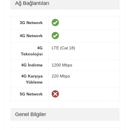
Ağ Bağlantıları
3G Network
4G Network
4G
LTE (Cat.18)
Teknolojisi
4G İndirme
1200 Mbps
4G Karşıya
220 Mbps
Yükleme
5G Network
Genel Bilgiler