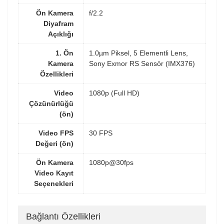
Ön Kamera
f/2.2
Diyafram
Açıklığı
1. Ön
1.0µm Piksel, 5 Elementli Lens,
Kamera
Sony Exmor RS Sensör (IMX376)
Özellikleri
Video
1080p (Full HD)
Çözünürlüğü
(ön)
Video FPS
30 FPS
Değeri (ön)
Ön Kamera
1080p@30fps
Video Kayıt
Seçenekleri
Bağlantı Özellikleri