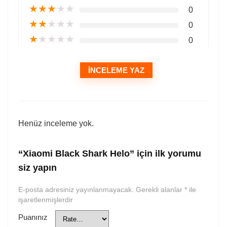
★
★
★
★
★
0
★
★
★
★
★
0
★
★
★
★
★
0
İNCELEME YAZ
Henüz inceleme yok.
“Xiaomi Black Shark Helo” için ilk yorumu
siz yapın
E-posta adresiniz yayınlanmayacak.
Gerekli alanlar
*
ile
işaretlenmişlerdir
Puanınız