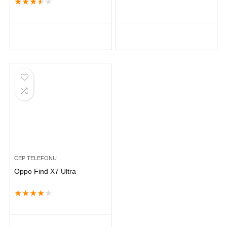
★
★
★
★
★
CEP TELEFONU
Oppo Find X7 Ultra
★
★
★
★
★