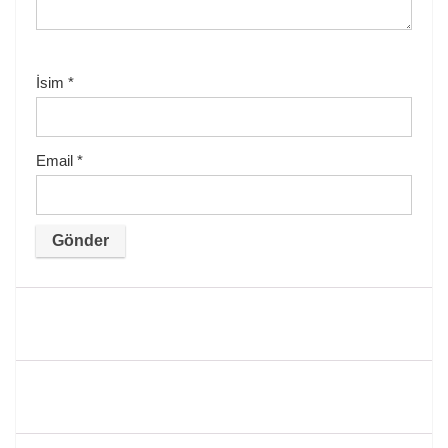
İsim
*
Email
*