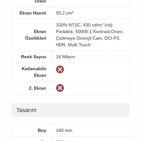
Oranı
Ekran Hacmi
93.2 cm²
100% NTSC, 430 cd/m² (nit)
Ekran
Parlaklık, 60000:1 Kontrast Oranı,
Özellikleri
Çizilmeye Dirençli Cam, DCI-P3,
HDR, Multi Touch
Renk Sayısı
16 Milyon
Katlanabilir
Ekran
2. Ekran
Tasarım
Boy
160 mm