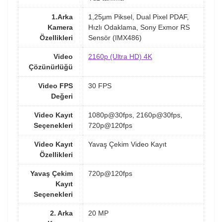
1.Arka
1,25μm Piksel, Dual Pixel PDAF,
Kamera
Hızlı Odaklama, Sony Exmor RS
Özellikleri
Sensör (IMX486)
Video
2160p (Ultra HD) 4K
Çözünürlüğü
Video FPS
30 FPS
Değeri
Video Kayıt
1080p@30fps, 2160p@30fps,
Seçenekleri
720p@120fps
Video Kayıt
Yavaş Çekim Video Kayıt
Özellikleri
Yavaş Çekim
720p@120fps
Kayıt
Seçenekleri
2. Arka
20 MP