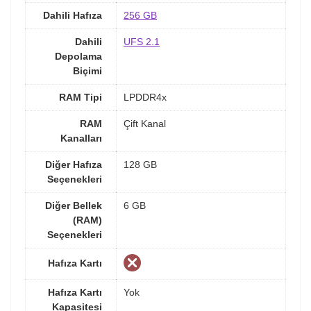
Dahili Hafıza
256 GB
Dahili
UFS 2.1
Depolama
Biçimi
RAM Tipi
LPDDR4x
RAM
Çift Kanal
Kanalları
Diğer Hafıza
128 GB
Seçenekleri
Diğer Bellek
6 GB
(RAM)
Seçenekleri
Hafıza Kartı
Hafıza Kartı
Yok
Kapasitesi