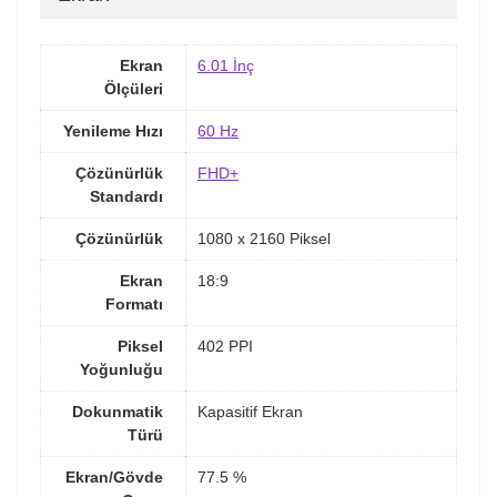
Ekran
6.01 İnç
Ölçüleri
Yenileme Hızı
60 Hz
Çözünürlük
FHD+
Standardı
Çözünürlük
1080 x 2160 Piksel
Ekran
18:9
Formatı
Piksel
402 PPI
Yoğunluğu
Dokunmatik
Kapasitif Ekran
Türü
Ekran/Gövde
77.5 %