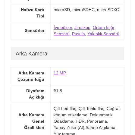
Hafıza Kartı
microSD, microSDHC, microSDXC
Tipi
İvmeölçer
,
Jiroskop
,
Ortam Işığı
Sensörler
Sensörü
,
Pusula
,
Yakınlık Sensörü
Arka Kamera
Arka Kamera
12 MP
Çözünürlüğü
Diyafram
f/1.8
Açıklığı
Çift Led flaş, Çift Tonlu flaş, Coğrafi
Arka Kamera
konum etiketleme, Dokunmatik
Genel
Odaklama, HDR, Panorama,
Özellikleri
Yapay Zeka (AI) Sahne Algılama,
Yüz tanıma