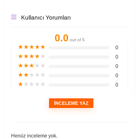
Kullanıcı Yorumları
0.0
out of 5
★
★
★
★
★
0
★
★
★
★
★
0
★
★
★
★
★
0
★
★
★
★
★
0
★
★
★
★
★
0
İNCELEME YAZ
Henüz inceleme yok.