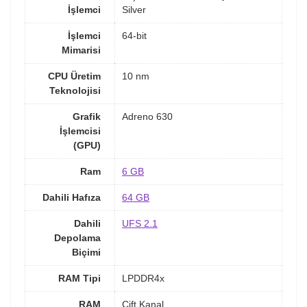
İşlemci
Silver
İşlemci
64-bit
Mimarisi
CPU Üretim
10 nm
Teknolojisi
Grafik
Adreno 630
İşlemcisi
(GPU)
Ram
6 GB
Dahili Hafıza
64 GB
Dahili
UFS 2.1
Depolama
Biçimi
RAM Tipi
LPDDR4x
RAM
Çift Kanal