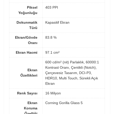
Piksel
403 PPI
Yoğunluğu
Dokunmatik
Kapasitif Ekran
Türü
Ekran/Gövde
83.8 %
Oranı
Ekran Hacmi
97.1 cm²
600 cd/m² (nit) Parlaklık, 60000:1
Kontrast Oranı, Çentikli (Notch),
Ekran
Çerçevesiz Tasarım, DCI-P3,
Özellikleri
HDR10, Multi Touch, Sürekli Açık
Ekran
Renk Sayısı
16 Milyon
Ekran
Corning Gorilla Glass 5
Koruma
Özelliği