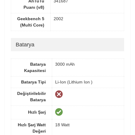
AnTuTu
341687
Puanı (v8)
Geekbench 5
2002
(Multi Core)
Batarya
Batarya
3000 mAh
Kapasitesi
Batarya Tipi
Li-Ion (Lithium Ion )
Değiştirilebilir
Batarya
Hızlı Şarj
Hızlı Şarj Watt
18 Watt
Değeri