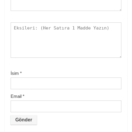
İsim
*
Email
*