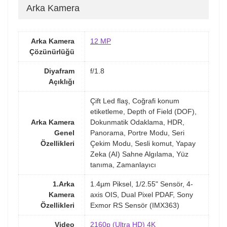
Arka Kamera
Arka Kamera
12 MP
Çözünürlüğü
Diyafram
f/1.8
Açıklığı
Çift Led flaş, Coğrafi konum
etiketleme, Depth of Field (DOF),
Arka Kamera
Dokunmatik Odaklama, HDR,
Genel
Panorama, Portre Modu, Seri
Özellikleri
Çekim Modu, Sesli komut, Yapay
Zeka (AI) Sahne Algılama, Yüz
tanıma, Zamanlayıcı
1.Arka
1.4µm Piksel, 1/2.55" Sensör, 4-
Kamera
axis OIS, Dual Pixel PDAF, Sony
Özellikleri
Exmor RS Sensör (IMX363)
Video
2160p (Ultra HD) 4K