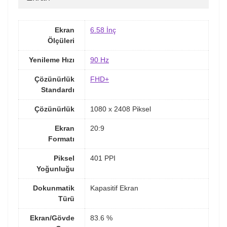
Ekran
6.58 İnç
Ölçüleri
Yenileme Hızı
90 Hz
Çözünürlük
FHD+
Standardı
Çözünürlük
1080 x 2408 Piksel
Ekran
20:9
Formatı
Piksel
401 PPI
Yoğunluğu
Dokunmatik
Kapasitif Ekran
Türü
Ekran/Gövde
83.6 %