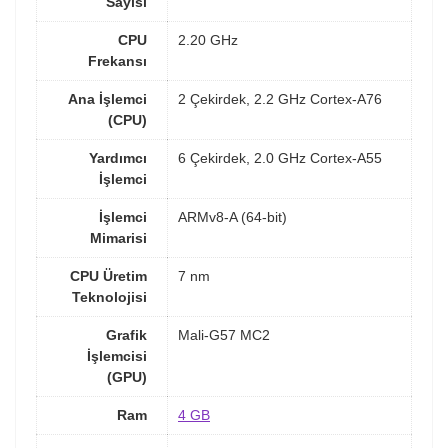
Sayısı
CPU
2.20 GHz
Frekansı
Ana İşlemci
2 Çekirdek, 2.2 GHz Cortex-A76
(CPU)
Yardımcı
6 Çekirdek, 2.0 GHz Cortex-A55
İşlemci
İşlemci
ARMv8-A (64-bit)
Mimarisi
CPU Üretim
7 nm
Teknolojisi
Grafik
Mali-G57 MC2
İşlemcisi
(GPU)
Ram
4 GB