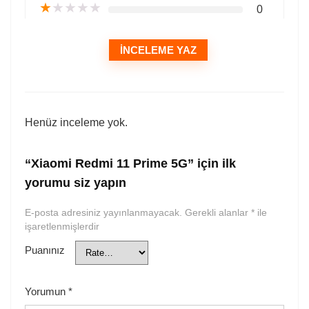
★
★
★
★
★
0
İNCELEME YAZ
Henüz inceleme yok.
“Xiaomi Redmi 11 Prime 5G” için ilk
yorumu siz yapın
E-posta adresiniz yayınlanmayacak.
Gerekli alanlar
*
ile
işaretlenmişlerdir
Puanınız
Yorumun
*