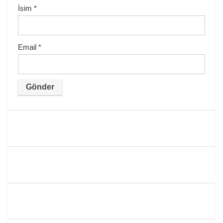
İsim
*
Email
*