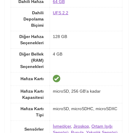
Dahili Hafıza
64 GB
Dahili
UFS 2.2
Depolama
Biçimi
Diğer Hafıza
128 GB
Seçenekleri
Diğer Bellek
4 GB
(RAM)
Seçenekleri
Hafıza Kartı
Hafıza Kartı
microSD, 256 GB'a kadar
Kapasitesi
Hafıza Kartı
microSD, microSDHC, microSDXC
Tipi
İvmeölçer
,
Jiroskop
,
Ortam Işığı
Sensörler
Sensörü
,
Pusula
,
Yakınlık Sensörü