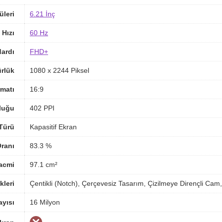
üleri
6.21 İnç
 Hızı
60 Hz
ardı
FHD+
rlük
1080 x 2244 Piksel
matı
16:9
luğu
402 PPI
Türü
Kapasitif Ekran
ranı
83.3 %
acmi
97.1 cm²
kleri
Çentikli (Notch), Çerçevesiz Tasarım, Çizilmeye Dirençli Cam
yısı
16 Milyon