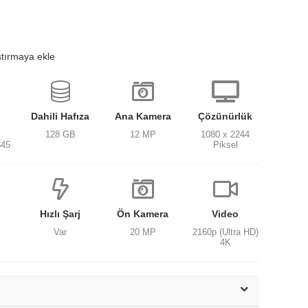
ştırmaya ekle
Dahili Hafıza
Ana Kamera
Çözünürlük
128 GB
12 MP
1080 x 2244
845
Piksel
Hızlı Şarj
Ön Kamera
Video
Var
20 MP
2160p (Ultra HD)
4K