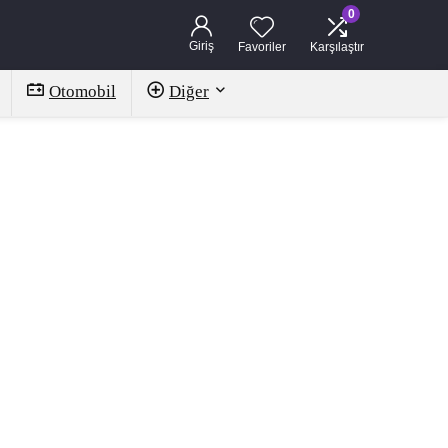
0
Giriş
Favoriler
Karşılaştır
Otomobil
Diğer