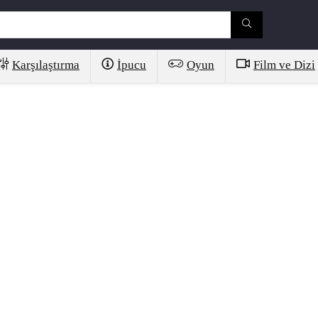
Karşılaştırma
İpucu
Oyun
Film ve Dizi