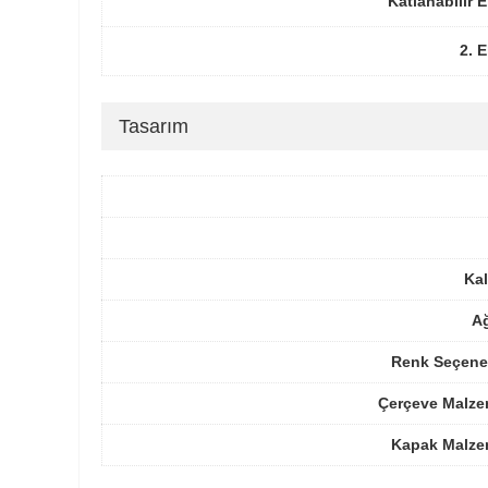
Katlanabilir 
2. 
Tasarım
Kal
Ağ
Renk Seçenek
Çerçeve Malze
Kapak Malze