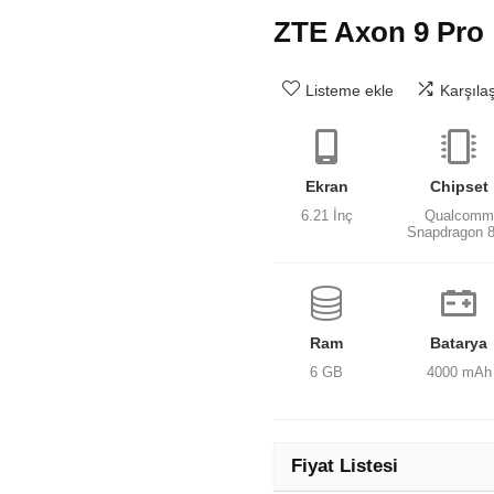
ZTE Axon 9 Pro
Listeme ekle
Karşıla
Ekran
Chipset
6.21 İnç
Qualcomm
Snapdragon 
Ram
Batarya
6 GB
4000 mAh
Fiyat Listesi