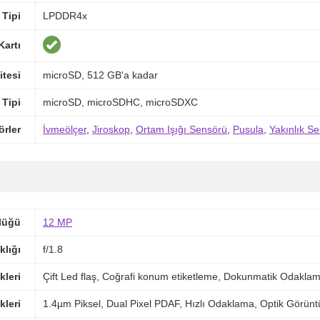
Tipi
LPDDR4x
Kartı
itesi
microSD, 512 GB'a kadar
 Tipi
microSD, microSDHC, microSDXC
örler
İvmeölçer
,
Jiroskop
,
Ortam Işığı Sensörü
,
Pusula
,
Yakınlık S
lüğü
12 MP
klığı
f/1.8
kleri
Çift Led flaş, Coğrafi konum etiketleme, Dokunmatik Odakl
kleri
1.4µm Piksel, Dual Pixel PDAF, Hızlı Odaklama, Optik Görüntü