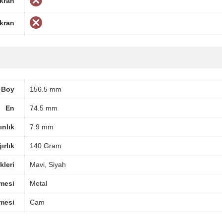
Ekran
Ekran
Boy
156.5 mm
En
74.5 mm
ınlık
7.9 mm
ırlık
140 Gram
leri
Mavi, Siyah
mesi
Metal
mesi
Cam