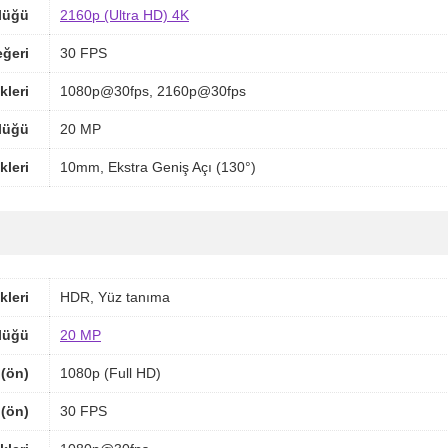
lüğü
2160p (Ultra HD) 4K
ğeri
30 FPS
kleri
1080p@30fps, 2160p@30fps
lüğü
20 MP
kleri
10mm, Ekstra Geniş Açı (130°)
kleri
HDR, Yüz tanıma
lüğü
20 MP
(ön)
1080p (Full HD)
 (ön)
30 FPS