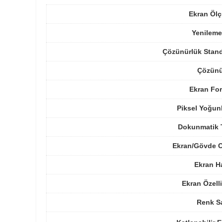
Ekran Ölç
Yenileme
Çözünürlük Stand
Çözünü
Ekran For
Piksel Yoğun
Dokunmatik 
Ekran/Gövde O
Ekran H
Ekran Özelli
Renk Sa