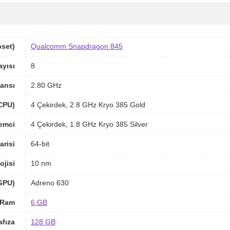
pset)
Qualcomm Snapdragon 845
ayısı
8
ansı
2.80 GHz
(CPU)
4 Çekirdek, 2.8 GHz Kryo 385 Gold
lemci
4 Çekirdek, 1.8 GHz Kryo 385 Silver
arisi
64-bit
ojisi
10 nm
(GPU)
Adreno 630
Ram
6 GB
afıza
128 GB