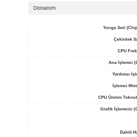
Donanım
Yonga Seti (Chi
Çekirdek S
CPU Frek
Ana İşlemci 
Yardımcı İş
İşlemci Mim
CPU Üretim Teknol
Grafik İşlemcisi 
Dahili H