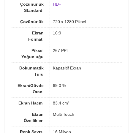
Çözünürlük
HD+
Standardı
Çözünürlük
720 x 1280 Piksel
Ekran
16:9
Formatı
Piksel
267 PPI
Yoğunluğu
Dokunmatik
Kapasitif Ekran
Türü
Ekran/Gövde
69.0 %
Oranı
Ekran Hacmi
83.4 cm²
Ekran
Multi Touch
Özellikleri
Renk Sayısı
16 Milyon