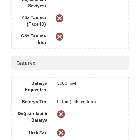
Seviyesi
Yüz Tanıma
(Face ID)
Göz Tanıma
(İris)
Batarya
Batarya
3000 mAh
Kapasitesi
Batarya Tipi
Li-Ion (Lithium Ion )
Değiştirilebilir
Batarya
Hızlı Şarj