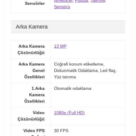
İvmeölçer
,
Pusula
,
Yakınlık
Sensörler
Sensörü
Arka Kamera
Arka Kamera
13 MP
Çözünürlüğü
Arka Kamera
Coğrafi konum etiketleme,
Genel
Dokunmatik Odaklama, Led flaş,
Özellikleri
Yüz tanıma
1.Arka
Otomatik odaklama
Kamera
Özellikleri
Video
1080p (Full HD)
Çözünürlüğü
Video FPS
30 FPS