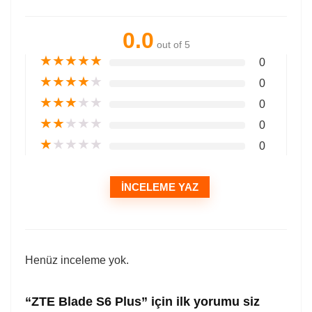
0.0
out of 5
★
★
★
★
★
0
★
★
★
★
★
0
★
★
★
★
★
0
★
★
★
★
★
0
★
★
★
★
★
0
İNCELEME YAZ
Henüz inceleme yok.
“ZTE Blade S6 Plus” için ilk yorumu siz