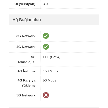
UI (Versiyon)
3.0
Ağ Bağlantıları
3G Network
4G Network
4G
LTE (Cat.4)
Teknolojisi
4G İndirme
150 Mbps
4G Karşıya
50 Mbps
Yükleme
5G Network