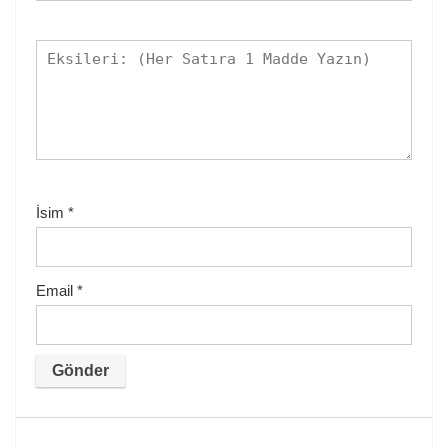
İsim
*
Email
*